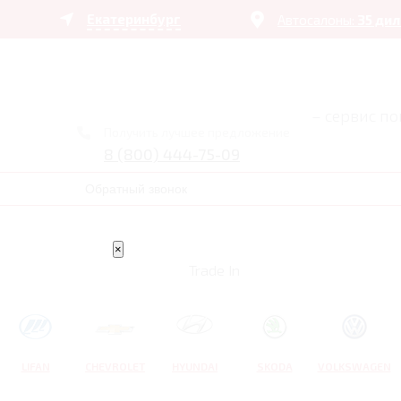
Екатеринбург
Автосалоны:
35 ди
– сервис п
Получить лучшее предложение
8 (800) 444-75-09
Обратный звонок
×
Trade In
LIFAN
CHEVROLET
HYUNDAI
SKODA
VOLKSWAGEN