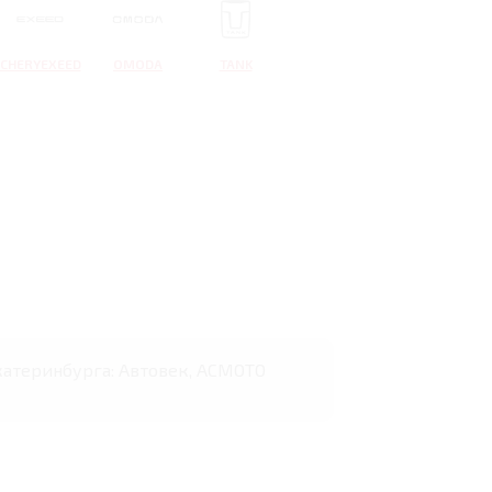
CHERYEXEED
OMODA
TANK
Екатеринбурга: Автовек, АСМОТО