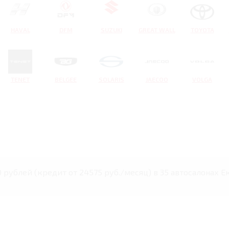
HAVAL
DFM
SUZUKI
GREAT WALL
TOYOTA
TENET
BELGEE
SOLARIS
JAECOO
VOLGA
00 рублей (кредит от 24575 руб./месяц) в 35 автосалонах 