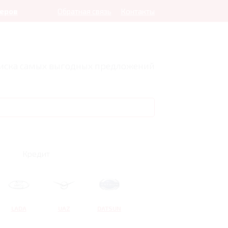
леров
Обратная связь
Контакты
оиска самых выгодных предложений
Кредит
LADA
UAZ
DATSUN