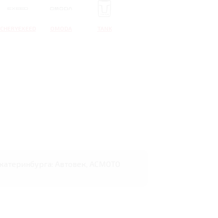
CHERYEXEED
OMODA
TANK
 Екатеринбурга: Автовек, АСМОТО