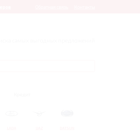
леров
Обратная связь
Контакты
оиска самых выгодных предложений
Кредит
LADA
UAZ
DATSUN