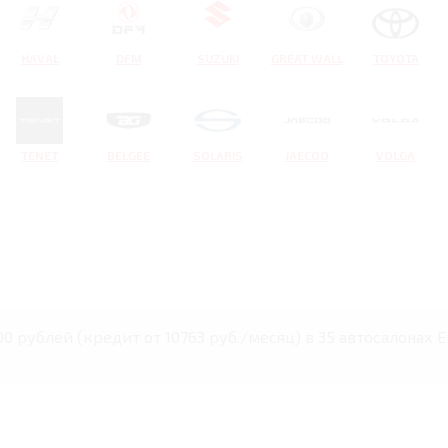
HAVAL
DFM
SUZUKI
GREAT WALL
TOYOTA
TENET
BELGEE
SOLARIS
JAECOO
VOLGA
000 рублей (кредит от 10763 руб./месяц) в 35 автосалонах