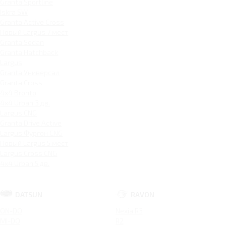
Granta Sportline
Iskra SW
Granta Active Cross
Новый Largus 7 мест
Granta Sedan
Granta Hatchback
Largus
Granta Универсал
Granta Cross
4x4 Bronto
4x4 Urban 3 дв.
Largus CNG
Granta Drive Active
Largus Фургон CNG
Новый Largus 5 мест
Largus Cross CNG
4x4 Urban 5 дв.
DATSUN
RAVON
ON-DO
Nexia R3
MI-DO
R2