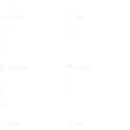
OMODA
TANK
C5 NEW
300
C7
400
S5
500
S5 GT
C5
МОСКВИЧ
LIXIANG
3
L7
5
L8
6
L9
8
M70
M90
ZEEKR
GAC