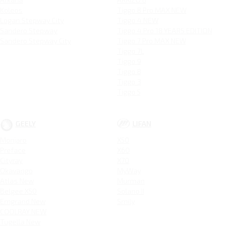
Koleos
Tiggo 8 Pro MAX NEW
Logan Stepway City
Tiggo 4 NEW
Sandero Stepway
Tiggo 4 Pro 18 YEARS EDITION
Sandero Stepway City
Tiggo 7 Pro MAX NEW
Tiggo 7L
Tiggo 9
Tiggo 8
Tiggo 3
Tiggo 5
GEELY
LIFAN
Monjaro
X50
Preface
X60
Cityray
X70
Okavango
MyWay
Atlas New
Murman
Belgee X50
Solano II
Emgrand New
Smily
COOLRAY NEW
Tugella New