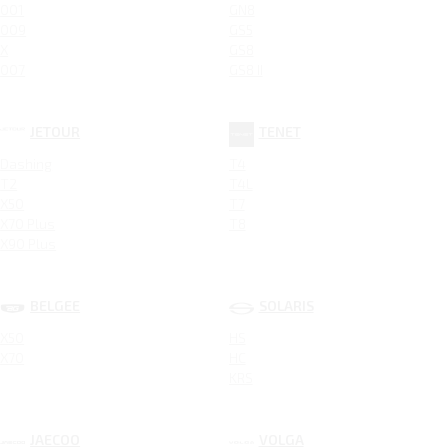
001
GN8
009
GS5
X
GS8
007
GS8 II
JETOUR
TENET
Dashing
T4
T2
T4L
X50
T7
X70 Plus
T8
X90 Plus
BELGEE
SOLARIS
X50
HS
X70
HC
KRS
JAECOO
VOLGA