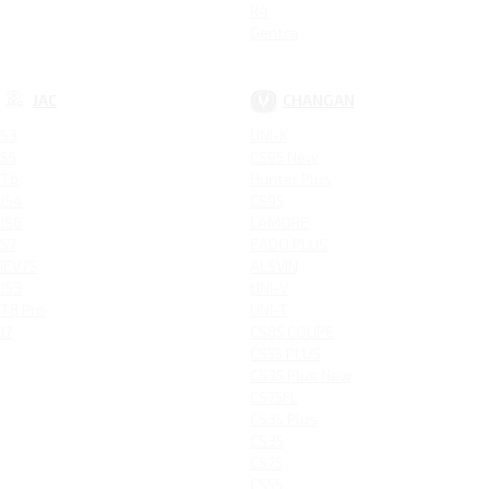
R4
Gentra
JAC
CHANGAN
S3
UNI-K
S5
CS95 New
T6
Hunter Plus
JS4
CS95
JS6
LAMORE
S7
EADO PLUS
IEV7S
ALSVIN
JS3
UNI-V
T8 Pro
UNI-T
J7
CS85 COUPE
CS55 PLUS
CS35 Plus New
CS75FL
CS35 Plus
CS35
CS75
CS55