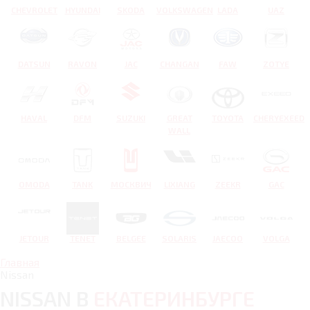
CHEVROLET
HYUNDAI
SKODA
VOLKSWAGEN
LADA
UAZ
DATSUN
RAVON
JAC
CHANGAN
FAW
ZOTYE
HAVAL
DFM
SUZUKI
GREAT
TOYOTA
CHERYEXEED
WALL
OMODA
TANK
МОСКВИЧ
LIXIANG
ZEEKR
GAC
JETOUR
TENET
BELGEE
SOLARIS
JAECOO
VOLGA
Главная
Nissan
NISSAN В
ЕКАТЕРИНБУРГЕ