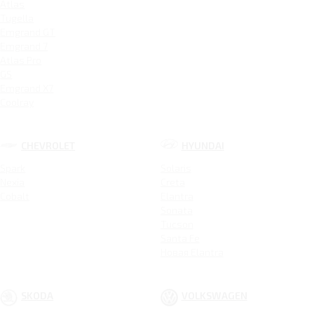
Atlas
Tugella
Emgrand GT
Emgrand 7
Atlas Pro
GS
Emgrand X7
Coolray
CHEVROLET
HYUNDAI
Spark
Solaris
Nexia
Creta
Cobalt
Elantra
Sonata
Tucson
Santa Fe
Новая Elantra
SKODA
VOLKSWAGEN