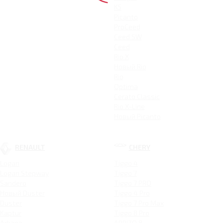
K5
Picanto
ProCeed
Ceed SW
Ceed
Rio X
Новый Rio
Rio
Optima
Cerato Classic
Rio X-Line
Новый Picanto
RENAULT
CHERY
Logan
Tiggo 4
Logan Stepway
Tiggo 7
Sandero
Tiggo 7 PRO
Новый Duster
Tiggo 4 Pro
Duster
Tiggo 7 Pro Max
Kaptur
Tiggo 8 Pro
Arkana
ARRIZO 8