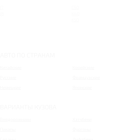
J7
C50
J8
K40
K50
АВТО ПО СТРАНАМ
Китайские
Корейские
Русские
Французские
Немецкие
Японские
ВАРИАНТЫ КУЗОВА
Внедорожники
Хэтчбеки
Пикапы
Фургоны
Седаны
Лифтбеки