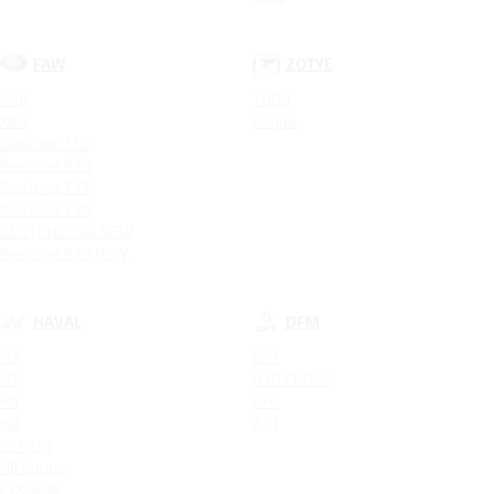
FAW
ZOTYE
X40
T600
X80
Coupa
Bestune T55
Bestune B70
Bestune T77
Bestune T99
BESTUNE T99 NEW
Bestune B70 NEW
HAVAL
DFM
H2
580
H5
H30 CROSS
H6
DF6
H9
AX7
F7 NEW
H6 Coupe
F7X NEW