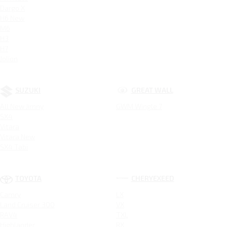
Dargo X
H6 New
M6
H3
H7
Jolion
SUZUKI
GREAT WALL
All New Jimny
GWM Wingle 7
SX4
Vitara
Vitara New
SX4 Tabi
TOYOTA
CHERYEXEED
Camry
LX
Land Cruiser 300
VX
RAV4
TXL
Highlander
RX