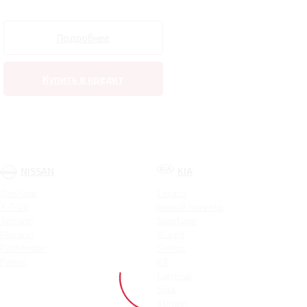
Подробнее
Купить в кредит
NISSAN
KIA
Qashqai
Cerato
X-Trail
Новый Sorento
Terrano
Sportage
Murano
XCeed
Pathfinder
Seltos
Patrol
K9
Carnival
Soul
Stinger