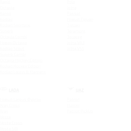
Rapid
Polo
Octavia
Jetta
Karoq
Passat
Kodiaq
Новый Tiguan
Kodiaq Sportline
Tiguan
Superb
Teramont
Octavia Combi
Touareg
Новая Octavia
Jetta VA3
Kodiaq Scout
Jetta VS5
Superb Combi
Octavia Hockey Edition
Kodiaq Hockey Edition
Kodiaq Laurin & Klement
LADA
UAZ
Новый Largus Фургон
Patriot
Xray Cross
Hunter
Xray
Patriot PickUp
Vesta
Vesta Cross
Vesta SW