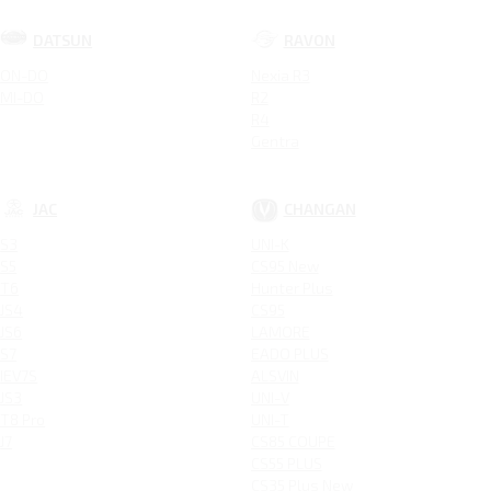
DATSUN
RAVON
ON-DO
Nexia R3
MI-DO
R2
R4
Gentra
JAC
CHANGAN
S3
UNI-K
S5
CS95 New
T6
Hunter Plus
JS4
CS95
JS6
LAMORE
S7
EADO PLUS
IEV7S
ALSVIN
JS3
UNI-V
T8 Pro
UNI-T
J7
CS85 COUPE
CS55 PLUS
CS35 Plus New