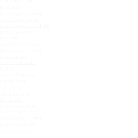
Niva Legend 5 дв.
Iskra Sedan
Granta Sport Liftback
Granta Sport Sedan
Granta Sportline Liftback
Granta Sportline
Iskra SW
Granta Active Cross
Новый Largus 7 мест
Granta Sedan
Granta Hatchback
Largus
Granta Универсал
Granta Cross
4x4 Bronto
4x4 Urban 3 дв.
Largus CNG
Granta Drive Active
Largus Фургон CNG
Новый Largus 5 мест
Largus Cross CNG
4x4 Urban 5 дв.