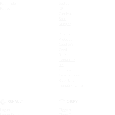
Pathfinder
Seltos
Patrol
K9
Carnival
Soul
Stinger
K5
Picanto
ProCeed
Ceed SW
Ceed
Rio X
Новый Rio
Rio
Optima
Cerato Classic
Rio X-Line
Новый Picanto
RENAULT
CHERY
Logan
Tiggo 4
Logan Stepway
Tiggo 7