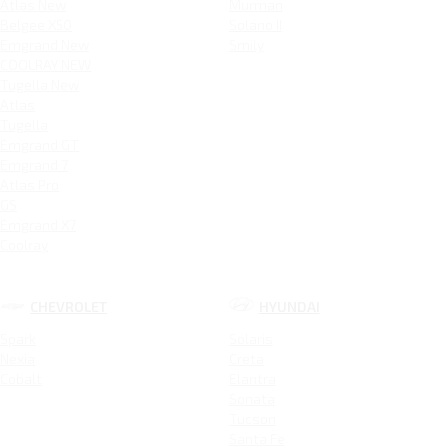
Atlas New
Murman
Belgee X50
Solano II
Emgrand New
Smily
COOLRAY NEW
Tugella New
Atlas
Tugella
Emgrand GT
Emgrand 7
Atlas Pro
GS
Emgrand X7
Coolray
CHEVROLET
HYUNDAI
Spark
Solaris
Nexia
Creta
Cobalt
Elantra
Sonata
Tucson
Santa Fe