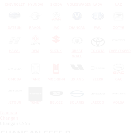
CHEVROLET
HYUNDAI
SKODA
VOLKSWAGEN
LADA
UAZ
DATSUN
RAVON
JAC
CHANGAN
FAW
ZOTYE
HAVAL
DFM
SUZUKI
GREAT
TOYOTA
CHERYEXEED
WALL
OMODA
TANK
МОСКВИЧ
LIXIANG
ZEEKR
GAC
JETOUR
TENET
BELGEE
SOLARIS
JAECOO
VOLGA
Главная
Changan
Changan CS55