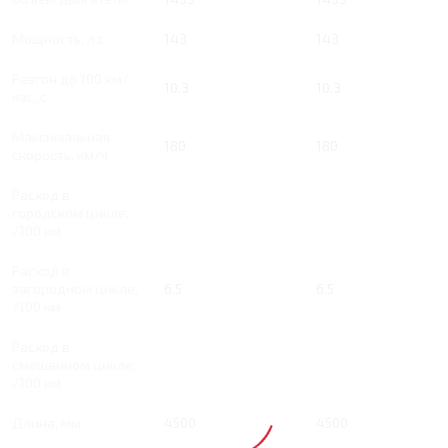
Мощность, л.с.
143
143
Разгон до 100 км/
10.3
10.3
час, с
Максимальная
180
180
скорость, км/ч
Расход в
городском цикле,
/100 км
Расход в
загородном цикле,
6.5
6.5
/100 км
Расход в
смешанном цикле,
/100 км
Длина, мм
4500
4500