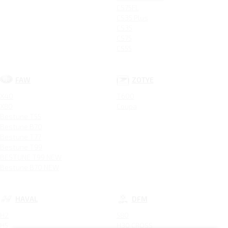
CS75FL
CS35 Plus
CS35
CS75
CS55
FAW
ZOTYE
X40
T600
X80
Coupa
Bestune T55
Bestune B70
Bestune T77
Bestune T99
BESTUNE T99 NEW
Bestune B70 NEW
HAVAL
DFM
H2
580
H5
H30 CROSS