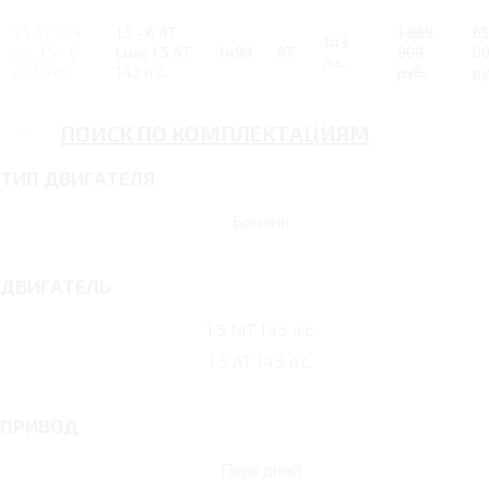
1.5 AT 143
1.5 - 6 AT
1 869
6
143
л.с. 1.5 - 6
Luxe 1.5 AT
1499
AT
900
0
л.с.
AT Luxe
143 л.с.
руб.
ру
ПОИСК ПО КОМПЛЕКТАЦИЯМ
ТИП ДВИГАТЕЛЯ
Бензин
ДВИГАТЕЛЬ
1.5 MT 143 л.с.
1.5 AT 143 л.с.
ПРИВОД
Передний