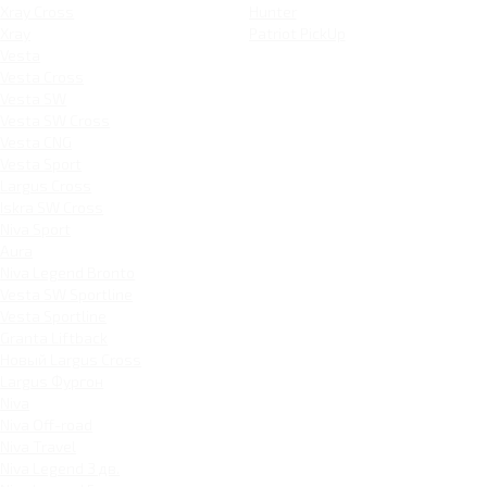
Xray Cross
Hunter
Xray
Patriot PickUp
Vesta
Vesta Cross
Vesta SW
Vesta SW Cross
Vesta CNG
Vesta Sport
Largus Cross
Iskra SW Cross
Niva Sport
Aura
Niva Legend Bronto
Vesta SW Sportline
Vesta Sportline
Granta Liftback
Новый Largus Cross
Largus Фургон
Niva
Niva Off-road
Niva Travel
Niva Legend 3 дв.