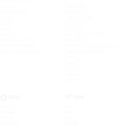
Sandero
Tiggo 7 PRO
Новый Duster
Tiggo 4 Pro
Duster
Tiggo 7 Pro Max
Kaptur
Tiggo 8 Pro
Arkana
ARRIZO 8
Koleos
Tiggo 8 Pro MAX NEW
Logan Stepway City
Tiggo 4 NEW
Sandero Stepway
Tiggo 4 Pro 18 YEARS EDITION
Sandero Stepway City
Tiggo 7 Pro MAX NEW
Tiggo 7L
Tiggo 9
Tiggo 8
Tiggo 3
Tiggo 5
GEELY
LIFAN
Monjaro
X50
Preface
X60
Cityray
X70
Okavango
MyWay