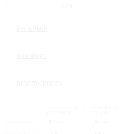
ДИЗАЙН
1
/
4
ИНТЕРЬЕР
КОМФОРТ
БЕЗОПАСНОСТЬ
1.5 MT 143 Л.С. 1.5 - 6
1.5 MT 143 Л.С. 1.5 - 6
MT COMFORT
MT LUXE
Тип двигателя
Бензин
Бензин
Объем двигателя
1499
1499