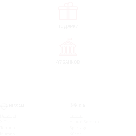
ПОДАРКИ
47 БАНКОВ
NISSAN
KIA
Qashqai
Cerato
X-Trail
Новый Sorento
Terrano
Sportage
Murano
XCeed