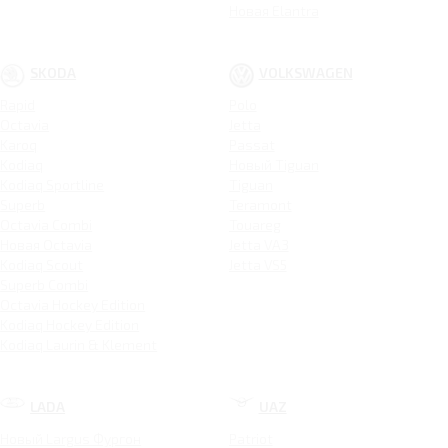
Новая Elantra
SKODA
VOLKSWAGEN
Rapid
Polo
Octavia
Jetta
Karoq
Passat
Kodiaq
Новый Tiguan
Kodiaq Sportline
Tiguan
Superb
Teramont
Octavia Combi
Touareg
Новая Octavia
Jetta VA3
Kodiaq Scout
Jetta VS5
Superb Combi
Octavia Hockey Edition
Kodiaq Hockey Edition
Kodiaq Laurin & Klement
LADA
UAZ
Новый Largus Фургон
Patriot