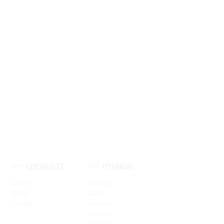
CHEVROLET
HYUNDAI
Spark
Solaris
Nexia
Creta
Cobalt
Elantra
Sonata
Tucson