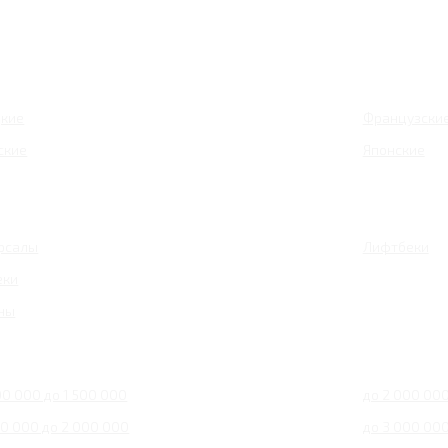
кие
Французски
ские
Японские
рсалы
Лифтбеки
еки
ны
00 000 до 1 500 000
до 2 000 00
00 000 до 2 000 000
до 3 000 00