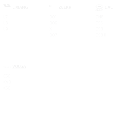
LIXIANG
ZEEKR
GAC
L7
001
GN8
L8
009
GS5
L9
X
GS8
007
GS8 II
VOLGA
C50
K40
K50