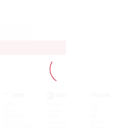
CHERY
GEELY
LIFAN
Tiggo 4
Monjaro
X50
Tiggo 7
Preface
X60
Tiggo 7 PRO
Cityray
X70
Tiggo 4 Pro
Okavango
MyWay
Tiggo 7 Pro Max
Atlas New
Murman