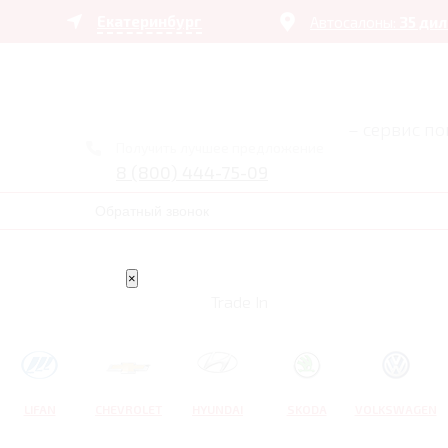
Екатеринбург
Автосалоны:
35 ди
– сервис п
Получить лучшее предложение
8 (800) 444-75-09
Обратный звонок
×
Trade In
LIFAN
CHEVROLET
HYUNDAI
SKODA
VOLKSWAGEN