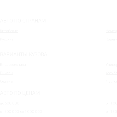
Granta Drive Active
Largus Фургон CNG
Новый Largus 5 мест
АВТО ПО СТРАНАМ
Largus Cross CNG
4x4 Urban 5 дв.
Китайские
Немец
Русские
Корей
ВАРИАНТЫ КУЗОВА
Внедорожники
Униве
Пикапы
Хэтчб
Седаны
Фурго
АВТО ПО ЦЕНАМ
до 500 000
от 1 0
от 500 000 до 1 000 000
от 1 5