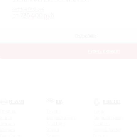
от 1 189 000 руб
от 720 400 руб
Подробнее
Купить в кредит
NISSAN
KIA
RENAULT
Qashqai
Cerato
Logan
X-Trail
Новый Sorento
Logan Stepway
Terrano
Sportage
Sandero
Murano
XCeed
Новый Duster
Pathfinder
Seltos
Duster