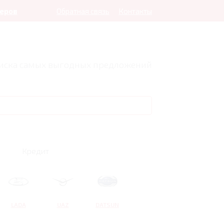
леров
Обратная связь
Контакты
оиска самых выгодных предложений
Кредит
LADA
UAZ
DATSUN