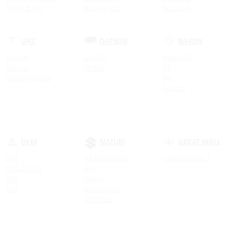
Tiggo 8 Pro
Belgee X50
Solano II
ARRIZO 8
Emgrand New
Smily
Tiggo 8 Pro MAX NEW
COOLRAY NEW
Tiggo 4 NEW
Tugella New
UAZ
DATSUN
RAVON
Tiggo 4 Pro 18 YEARS EDITION
Atlas
Patriot
ON-DO
Nexia R3
Tiggo 7 Pro MAX NEW
Tugella
Hunter
MI-DO
R2
Tiggo 7L
Emgrand GT
Patriot PickUp
R4
Tiggo 9
Emgrand 7
Gentra
Tiggo 8
Atlas Pro
Tiggo 3
GS
Tiggo 5
Emgrand X7
Coolray
DFM
SUZUKI
GREAT WALL
580
All New Jimny
GWM Wingle 7
H30 CROSS
SX4
DF6
Vitara
AX7
Vitara New
SX4 Tabi