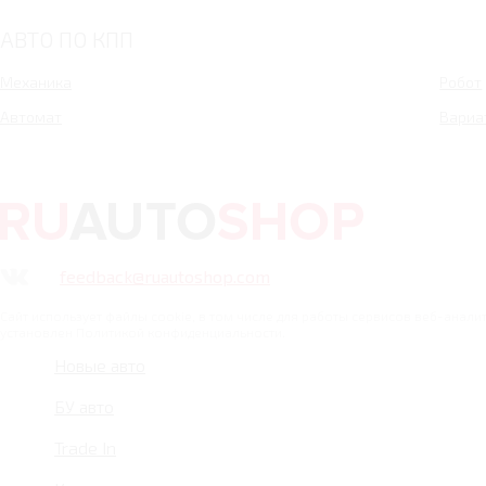
АВТО ПО КПП
Механика
Робот
Автомат
Вариа
feedback@ruautoshop.com
Сайт использует файлы cookie, в том числе для работы сервисов веб-анал
установлен Политикой конфиденциальности.
Новые авто
БУ авто
Trade In