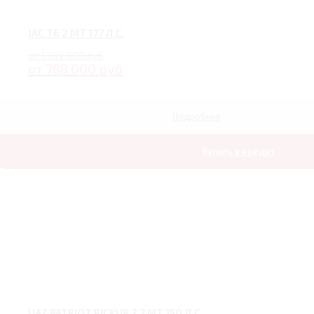
JAC T6 2 MT 177 Л.С.
от 1 749 000 руб
от 788 000 руб
Подробнее
Купить в кредит
UAZ PATRIOT PICKUP 2.7 MT 150 Л.С.