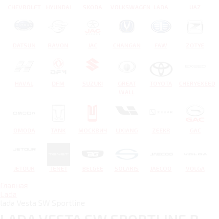
CHEVROLET
HYUNDAI
SKODA
VOLKSWAGEN
LADA
UAZ
DATSUN
RAVON
JAC
CHANGAN
FAW
ZOTYE
HAVAL
DFM
SUZUKI
GREAT
TOYOTA
CHERYEXEED
WALL
OMODA
TANK
МОСКВИЧ
LIXIANG
ZEEKR
GAC
JETOUR
TENET
BELGEE
SOLARIS
JAECOO
VOLGA
Главная
Lada
lada Vesta SW Sportline