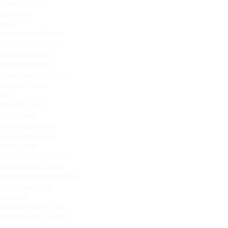
Iskra SW Cross
Niva Sport
Aura
Niva Legend Bronto
Vesta SW Sportline
Vesta Sportline
Granta Liftback
Новый Largus Cross
Largus Фургон
Niva
Niva Off-road
Niva Travel
Niva Legend 3 дв.
Niva Legend 5 дв.
Iskra Sedan
Granta Sport Liftback
Granta Sport Sedan
Granta Sportline Liftback
Granta Sportline
Iskra SW
Granta Active Cross
Новый Largus 7 мест
Granta Sedan