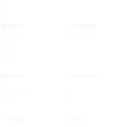
H7
Jolion
SUZUKI
GREAT WALL
All New Jimny
GWM Wingle 7
SX4
Vitara
Vitara New
SX4 Tabi
TOYOTA
CHERYEXEED
Camry
LX
Land Cruiser 300
VX
RAV4
TXL
Highlander
RX
OMODA
TANK