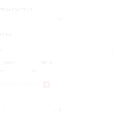
ТРАНСМИССИЯ
MT
ЦЕНА
0
0
от
до
Перейти к сравнению
1.6 MT 118 Л.С.
1.6 MT 118 Л.С.
SPORTLINE 24
SPORTLINE 24 BLACK
1
/
4