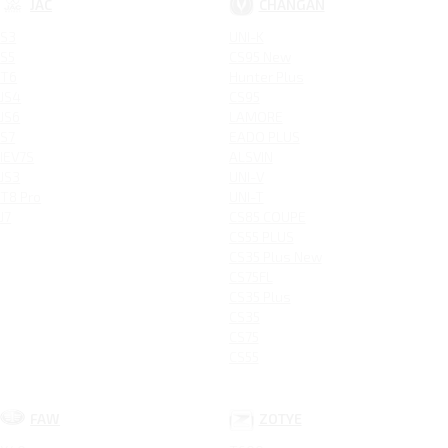
JAC
CHANGAN
S3
UNI-K
S5
CS95 New
T6
Hunter Plus
JS4
CS95
JS6
LAMORE
S7
EADO PLUS
IEV7S
ALSVIN
JS3
UNI-V
T8 Pro
UNI-T
J7
CS85 COUPE
CS55 PLUS
CS35 Plus New
CS75FL
CS35 Plus
CS35
CS75
CS55
FAW
ZOTYE