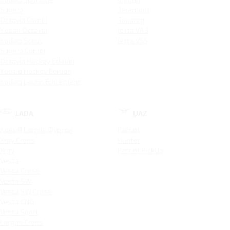
Superb
Teramont
Octavia Combi
Touareg
Новая Octavia
Jetta VA3
Kodiaq Scout
Jetta VS5
Superb Combi
Octavia Hockey Edition
Kodiaq Hockey Edition
Kodiaq Laurin & Klement
LADA
UAZ
Новый Largus Фургон
Patriot
Xray Cross
Hunter
Xray
Patriot PickUp
Vesta
Vesta Cross
Vesta SW
Vesta SW Cross
Vesta CNG
Vesta Sport
Largus Cross