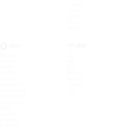
Tiggo 7L
Tiggo 9
Tiggo 8
Tiggo 3
Tiggo 5
GEELY
LIFAN
Monjaro
X50
Preface
X60
Cityray
X70
Okavango
MyWay
Atlas New
Murman
Belgee X50
Solano II
Emgrand New
Smily
COOLRAY NEW
Tugella New
Atlas
Tugella
Emgrand GT
Emgrand 7
Atlas Pro