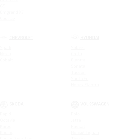
GS
Emgrand X7
Coolray
CHEVROLET
HYUNDAI
Spark
Solaris
Nexia
Creta
Cobalt
Elantra
Sonata
Tucson
Santa Fe
Новая Elantra
SKODA
VOLKSWAGEN
Rapid
Polo
Octavia
Jetta
Karoq
Passat
Kodiaq
Новый Tiguan
Kodiaq Sportline
Tiguan