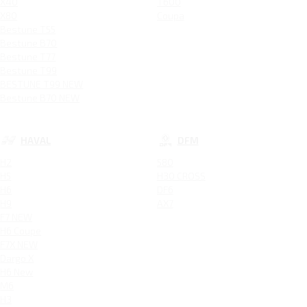
X40
T600
X80
Coupa
Bestune T55
Bestune B70
Bestune T77
Bestune T99
BESTUNE T99 NEW
Bestune B70 NEW
HAVAL
DFM
H2
580
H5
H30 CROSS
H6
DF6
H9
AX7
F7 NEW
H6 Coupe
F7X NEW
Dargo X
H6 New
M6
H3