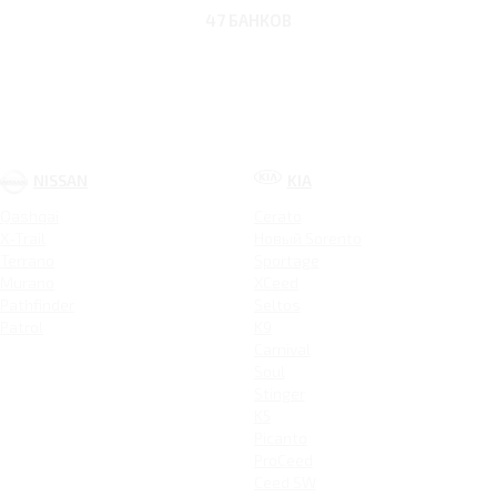
47 БАНКОВ
NISSAN
KIA
Qashqai
Cerato
X-Trail
Новый Sorento
Terrano
Sportage
Murano
XCeed
Pathfinder
Seltos
Patrol
K9
Carnival
Soul
Stinger
K5
Picanto
ProCeed
Ceed SW