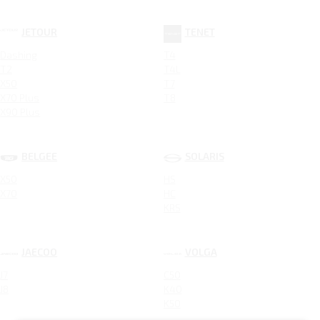
JETOUR
TENET
Dashing
T4
T2
T4L
X50
T7
X70 Plus
T8
X90 Plus
BELGEE
SOLARIS
X50
HS
X70
HC
KRS
JAECOO
VOLGA
J7
C50
J8
K40
K50