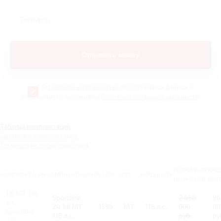
Я
согласен на обработку
персональных данных и
ознакомлен с условиями
Политики конфиденциальности
Таблица комплектаций
Сравнение комплектаций
Технические характеристики
РОЗНИЧНАЯ
ВАШ
КОМПЛЕКТАЦИЯ
КОМПЛЕКТАЦИЯ
ОБЪЕМ
КПП
МОЩНОСТЬ
ЦЕНА С НДС
ВЫГ
1.6 MT 118
Sportline
2 450
90
л.с.
24 1.6 MT
1596
MT
118 л.с.
000
00
Sportline
118 л.с.
руб.
ру
24