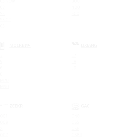
C5 NEW
300
C7
400
S5
500
S5 GT
C5
МОСКВИЧ
LIXIANG
3
L7
5
L8
6
L9
8
M70
M90
ZEEKR
GAC
001
GN8
009
GS5
X
GS8
007
GS8 II