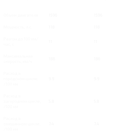
Тип двигателя
Бензин
Бензин
Объем двигателя
1596
1596
Мощность, л.с.
118
118
Разгон до 100 км/
11
11
час, с
Максимальная
186
186
скорость, км/ч
Расход в
городском цикле,
9.9
9.9
/100 км
Расход в
загородном цикле,
5.8
5.8
/100 км
Расход в
смешанном цикле,
7.4
7.4
/100 км