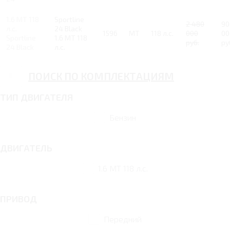
1.6 MT 118
Sportline
2 480
90
л.с.
24 Black
1596
MT
118 л.с.
000
00
Sportline
1.6 MT 118
руб.
ру
24 Black
л.с.
ПОИСК ПО КОМПЛЕКТАЦИЯМ
ТИП ДВИГАТЕЛЯ
Бензин
ДВИГАТЕЛЬ
1.6 MT 118 л.с.
ПРИВОД
Передний