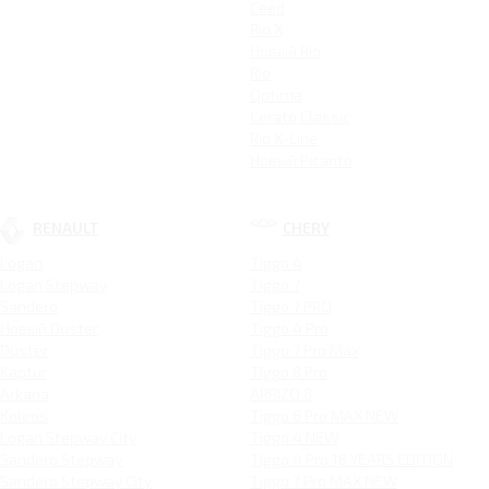
Ceed
Rio X
Новый Rio
Rio
Optima
Cerato Classic
Rio X-Line
Новый Picanto
RENAULT
CHERY
Logan
Tiggo 4
Logan Stepway
Tiggo 7
Sandero
Tiggo 7 PRO
Новый Duster
Tiggo 4 Pro
Duster
Tiggo 7 Pro Max
Kaptur
Tiggo 8 Pro
Arkana
ARRIZO 8
Koleos
Tiggo 8 Pro MAX NEW
Logan Stepway City
Tiggo 4 NEW
Sandero Stepway
Tiggo 4 Pro 18 YEARS EDITION
Sandero Stepway City
Tiggo 7 Pro MAX NEW