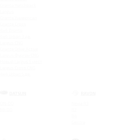
Granta Hatchback
Largus
Granta Универсал
Granta Cross
4x4 Bronto
4x4 Urban 3 дв.
Largus CNG
Granta Drive Active
Largus Фургон CNG
Новый Largus 5 мест
Largus Cross CNG
4x4 Urban 5 дв.
DATSUN
RAVON
ON-DO
Nexia R3
MI-DO
R2
R4
Gentra