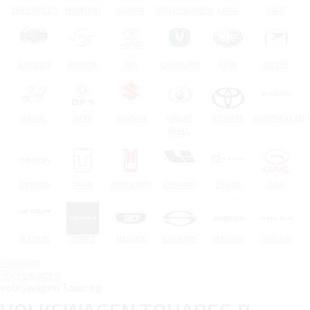
CHEVROLET
HYUNDAI
SKODA
VOLKSWAGEN
LADA
UAZ
DATSUN
RAVON
JAC
CHANGAN
FAW
ZOTYE
HAVAL
DFM
SUZUKI
GREAT
TOYOTA
CHERYEXEED
WALL
OMODA
TANK
МОСКВИЧ
LIXIANG
ZEEKR
GAC
JETOUR
TENET
BELGEE
SOLARIS
JAECOO
VOLGA
Главная
Volkswagen
volkswagen Touareg