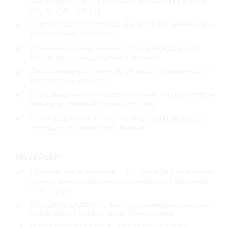
выразительным и солидным дизайном, клиренс
около 200–220 мм
Матриксная LED-оптика IQ.Light с динамическими
указателями поворота
Широкая хромированная решётка радиатора,
визуально объединённая с фарами
Легкосплавные диски 18–21 дюйм с различными
вариантами дизайна
Аэродинамически проработанные линии кузова и
интегрированный задний спойлер
Хромированные элементы отделки и защитные
накладки по периметру кузова
ИНТЕРЬЕР
Премиальный салон на 5 пассажиров с отделкой
кожей, декоративными вставками из алюминия
или дерева
Передние сиденья с электроприводом, памятью,
подогревом, вентиляцией и массажем
Инновационная панель Innovision Cockpit с