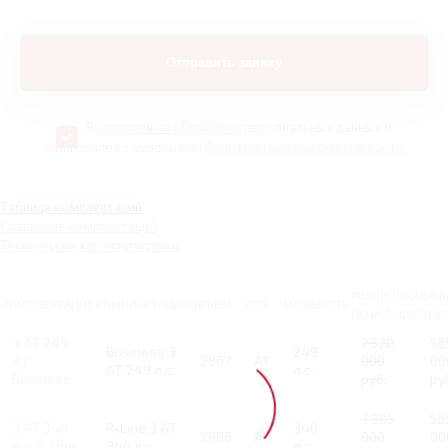
Я
согласен на обработку
персональных данных и
ознакомлен с условиями
Политики конфиденциальности
Таблица комплектаций
Сравнение комплектаций
Технические характеристики
РОЗНИЧНАЯ
ВАШ
КОМПЛЕКТАЦИЯ
КОМПЛЕКТАЦИЯ
ОБЪЕМ
КПП
МОЩНОСТЬ
ЦЕНА С НДС
ВЫГ
3 AT 249
7 520
58
Business 3
249
л.с.
2967
AT
000
00
AT 249 л.с.
л.с.
Business
руб.
ру
7 905
58
3 AT 340
R-Line 3 AT
340
2986
AT
000
00
л.с. R-Line
340 л.с.
л.с.