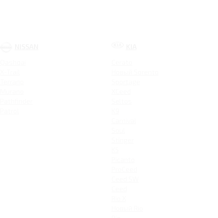
NISSAN
KIA
Qashqai
Cerato
X-Trail
Новый Sorento
Terrano
Sportage
Murano
XCeed
Pathfinder
Seltos
Patrol
K9
Carnival
Soul
Stinger
K5
Picanto
ProCeed
Ceed SW
Ceed
Rio X
Новый Rio
Rio