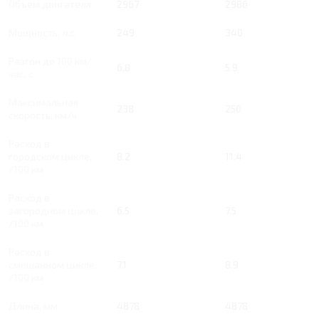
Объем двигателя
2967
2986
Мощность, л.с.
249
340
Разгон до 100 км/
6.8
5.9
час, с
Максимальная
238
250
скорость, км/ч
Расход в
городском цикле,
8.2
11.4
/100 км
Расход в
загородном цикле,
6.5
7.5
/100 км
Расход в
смешанном цикле,
7.1
8.9
/100 км
Длина, мм
4878
4878