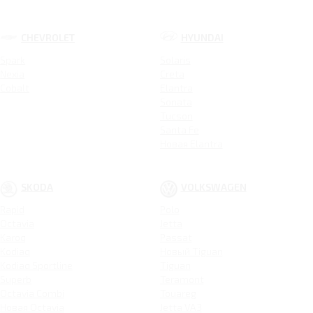
CHEVROLET
HYUNDAI
Spark
Solaris
Nexia
Creta
Cobalt
Elantra
Sonata
Tucson
Santa Fe
Новая Elantra
SKODA
VOLKSWAGEN
Rapid
Polo
Octavia
Jetta
Karoq
Passat
Kodiaq
Новый Tiguan
Kodiaq Sportline
Tiguan
Superb
Teramont
Octavia Combi
Touareg
Новая Octavia
Jetta VA3