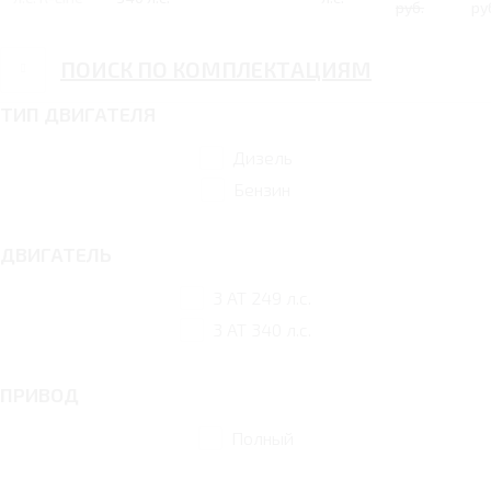
руб.
ру
ПОИСК ПО КОМПЛЕКТАЦИЯМ
ТИП ДВИГАТЕЛЯ
Дизель
Бензин
ДВИГАТЕЛЬ
3 AT 249 л.с.
3 AT 340 л.с.
ПРИВОД
Полный