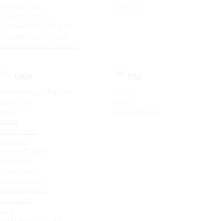
Kodiaq Scout
Jetta VS5
Superb Combi
Octavia Hockey Edition
Kodiaq Hockey Edition
Kodiaq Laurin & Klement
LADA
UAZ
Новый Largus Фургон
Patriot
Xray Cross
Hunter
Xray
Patriot PickUp
Vesta
Vesta Cross
Vesta SW
Vesta SW Cross
Vesta CNG
Vesta Sport
Largus Cross
Iskra SW Cross
Niva Sport
Aura
Niva Legend Bronto