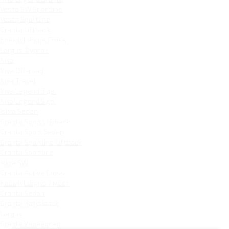
Vesta SW Sportline
Vesta Sportline
Granta Liftback
Новый Largus Cross
Largus Фургон
Niva
Niva Off-road
Niva Travel
Niva Legend 3 дв.
Niva Legend 5 дв.
Iskra Sedan
Granta Sport Liftback
Granta Sport Sedan
Granta Sportline Liftback
Granta Sportline
Iskra SW
Granta Active Cross
Новый Largus 7 мест
Granta Sedan
Granta Hatchback
Largus
Granta Универсал