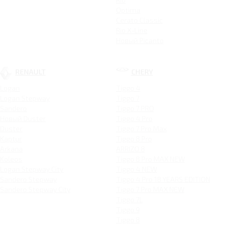
Optima
Cerato Classic
Rio X-Line
Новый Picanto
RENAULT
CHERY
Logan
Tiggo 4
Logan Stepway
Tiggo 7
Sandero
Tiggo 7 PRO
Новый Duster
Tiggo 4 Pro
Duster
Tiggo 7 Pro Max
Kaptur
Tiggo 8 Pro
Arkana
ARRIZO 8
Koleos
Tiggo 8 Pro MAX NEW
Logan Stepway City
Tiggo 4 NEW
Sandero Stepway
Tiggo 4 Pro 18 YEARS EDITION
Sandero Stepway City
Tiggo 7 Pro MAX NEW
Tiggo 7L
Tiggo 9
Tiggo 8