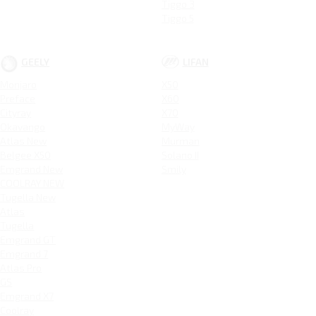
Tiggo 3
Tiggo 5
GEELY
LIFAN
Monjaro
X50
Preface
X60
Cityray
X70
Okavango
MyWay
Atlas New
Murman
Belgee X50
Solano II
Emgrand New
Smily
COOLRAY NEW
Tugella New
Atlas
Tugella
Emgrand GT
Emgrand 7
Atlas Pro
GS
Emgrand X7
Coolray