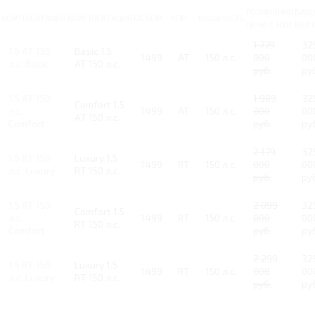
РОЗНИЧНАЯ
ВАШ
КОМПЛЕКТАЦИЯ
КОМПЛЕКТАЦИЯ
ОБЪЕМ
КПП
МОЩНОСТЬ
ЦЕНА С НДС
ВЫГ
1 779
32
1.5 AT 150
Basic 1.5
1499
AT
150 л.с.
000
00
л.с. Basic
AT 150 л.с.
руб.
ру
1.5 AT 150
1 989
32
Comfort 1.5
л.с.
1499
AT
150 л.с.
000
00
AT 150 л.с.
Comfort
руб.
ру
2 179
32
1.5 RT 150
Luxury 1.5
1499
RT
150 л.с.
000
00
л.с. Luxury
RT 150 л.с.
руб.
ру
1.5 RT 150
2 099
32
Comfort 1.5
л.с.
1499
RT
150 л.с.
000
00
RT 150 л.с.
Comfort
руб.
ру
2 299
32
1.5 RT 150
Luxury 1.5
1499
RT
150 л.с.
000
00
л.с. Luxury
RT 150 л.с.
руб.
ру