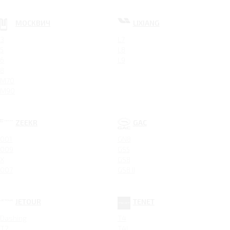
МОСКВИЧ
LIXIANG
3
L7
5
L8
6
L9
8
M70
M90
ZEEKR
GAC
001
GN8
009
GS5
X
GS8
007
GS8 II
JETOUR
TENET
Dashing
T4
T2
T4L