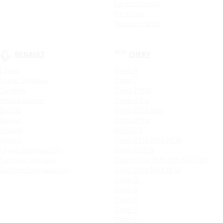
Cerato Classic
Rio X-Line
Новый Picanto
RENAULT
CHERY
Logan
Tiggo 4
Logan Stepway
Tiggo 7
Sandero
Tiggo 7 PRO
Новый Duster
Tiggo 4 Pro
Duster
Tiggo 7 Pro Max
Kaptur
Tiggo 8 Pro
Arkana
ARRIZO 8
Koleos
Tiggo 8 Pro MAX NEW
Logan Stepway City
Tiggo 4 NEW
Sandero Stepway
Tiggo 4 Pro 18 YEARS EDITION
Sandero Stepway City
Tiggo 7 Pro MAX NEW
Tiggo 7L
Tiggo 9
Tiggo 8
Tiggo 3
Tiggo 5