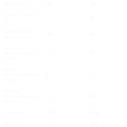
Мощность, л.с.
150
150
Разгон до 100 км/
11
11
час, с
Максимальная
160
160
скорость, км/ч
Расход в
городском цикле,
10
10
/100 км
Расход в
загородном цикле,
6
6
/100 км
Расход в
смешанном цикле,
8.6
8.6
/100 км
Длина, мм
4776
4776
Ширина, мм
1900
1900