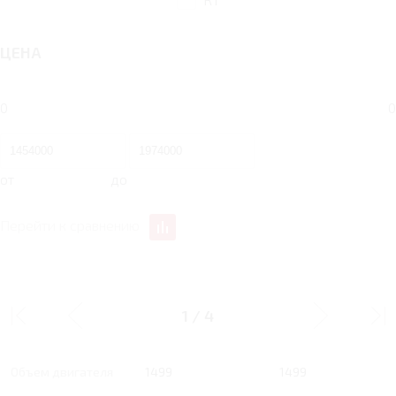
ЦЕНА
0
0
от
до
Перейти к сравнению
1.5 AT 150 Л.С.
1.5 AT 150 Л.С. BASIC
COMFORT
1
/
4
Тип двигателя
Бензин
Бензин
Объем двигателя
1499
1499