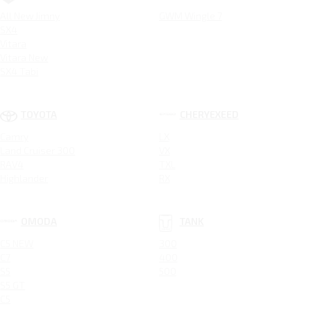
All New Jimny
GWM Wingle 7
SX4
Vitara
Vitara New
SX4 Tabi
TOYOTA
CHERYEXEED
Camry
LX
Land Cruiser 300
VX
RAV4
TXL
Highlander
RX
OMODA
TANK
C5 NEW
300
C7
400
S5
500
S5 GT
C5