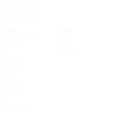
Octavia Hockey Edition
Kodiaq Hockey Edition
Kodiaq Laurin & Klement
LADA
UAZ
Новый Largus Фургон
Patriot
Xray Cross
Hunter
Xray
Patriot PickUp
Vesta
Vesta Cross
Vesta SW
Vesta SW Cross
Vesta CNG
Vesta Sport
Largus Cross
Iskra SW Cross
Niva Sport
Aura
Niva Legend Bronto
Vesta SW Sportline