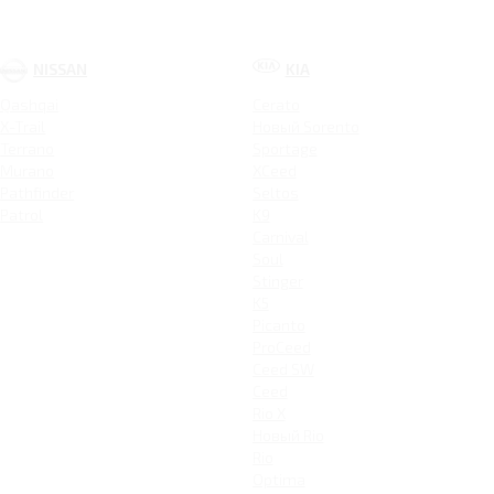
NISSAN
KIA
Qashqai
Cerato
X-Trail
Новый Sorento
Terrano
Sportage
Murano
XCeed
Pathfinder
Seltos
Patrol
K9
Carnival
Soul
Stinger
K5
Picanto
ProCeed
Ceed SW
Ceed
Rio X
Новый Rio
Rio
Optima