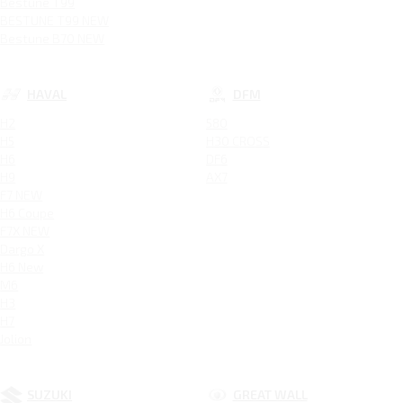
Bestune T99
BESTUNE T99 NEW
Bestune B70 NEW
HAVAL
DFM
H2
580
H5
H30 CROSS
H6
DF6
H9
AX7
F7 NEW
H6 Coupe
F7X NEW
Dargo X
H6 New
M6
H3
H7
Jolion
SUZUKI
GREAT WALL