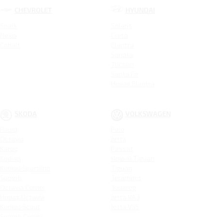
CHEVROLET
HYUNDAI
Spark
Solaris
Nexia
Creta
Cobalt
Elantra
Sonata
Tucson
Santa Fe
Новая Elantra
SKODA
VOLKSWAGEN
Rapid
Polo
Octavia
Jetta
Karoq
Passat
Kodiaq
Новый Tiguan
Kodiaq Sportline
Tiguan
Superb
Teramont
Octavia Combi
Touareg
Новая Octavia
Jetta VA3
Kodiaq Scout
Jetta VS5
Superb Combi