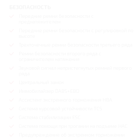
БЕЗОПАСНОСТЬ
Передние ремни безопасности с
преднатяжителем
Передние ремни безопасности с регулировкой по
высоте
Трехточечные ремни безопасности третьего ряда
Ремни безопасности второго ряда с
ограничителем натяжения
Звуковой сигнал непристегнутых ремней первого
ряда
Центральный замок
Иммобилайзер ABS+EBD
Ассистент экстренного торможения HBA
Система курсовой устойчивости TCS
Система стабилизации ESC
Система помощи при трогании на подъеме HAC
Предупреждение об экстренном торможении