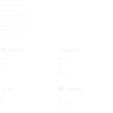
4x4 Urban 3 дв.
Largus CNG
Granta Drive Active
Largus Фургон CNG
Новый Largus 5 мест
Largus Cross CNG
4x4 Urban 5 дв.
DATSUN
RAVON
ON-DO
Nexia R3
MI-DO
R2
R4
Gentra
JAC
CHANGAN
S3
UNI-K
S5
CS95 New
T6
Hunter Plus
JS4
CS95