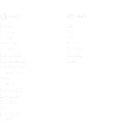
GEELY
LIFAN
Monjaro
X50
Preface
X60
Cityray
X70
Okavango
MyWay
Atlas New
Murman
Belgee X50
Solano II
Emgrand New
Smily
COOLRAY NEW
Tugella New
Atlas
Tugella
Emgrand GT
Emgrand 7
Atlas Pro
GS
Emgrand X7
Coolray