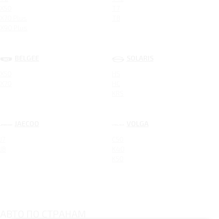
X50
T7
X70 Plus
T8
X90 Plus
BELGEE
SOLARIS
X50
HS
X70
HC
KRS
JAECOO
VOLGA
J7
C50
J8
K40
K50
АВТО ПО СТРАНАМ