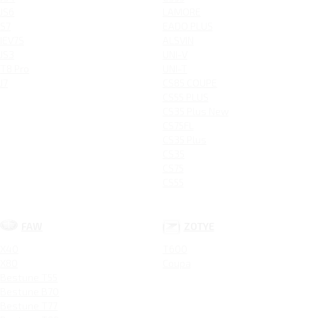
JS6
LAMORE
S7
EADO PLUS
IEV7S
ALSVIN
JS3
UNI-V
T8 Pro
UNI-T
J7
CS85 COUPE
CS55 PLUS
CS35 Plus New
CS75FL
CS35 Plus
CS35
CS75
CS55
FAW
ZOTYE
X40
T600
X80
Coupa
Bestune T55
Bestune B70
Bestune T77