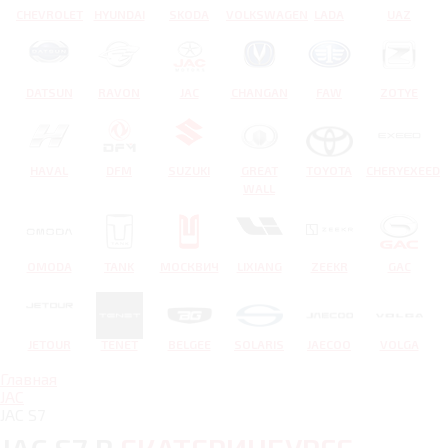
CHEVROLET
HYUNDAI
SKODA
VOLKSWAGEN
LADA
UAZ
DATSUN
RAVON
JAC
CHANGAN
FAW
ZOTYE
HAVAL
DFM
SUZUKI
GREAT
TOYOTA
CHERYEXEED
WALL
OMODA
TANK
МОСКВИЧ
LIXIANG
ZEEKR
GAC
JETOUR
TENET
BELGEE
SOLARIS
JAECOO
VOLGA
Главная
JAC
JAC S7