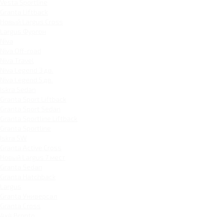
Vesta Sportline
Granta Liftback
Новый Largus Cross
Largus Фургон
Niva
Niva Off-road
Niva Travel
Niva Legend 3 дв.
Niva Legend 5 дв.
Iskra Sedan
Granta Sport Liftback
Granta Sport Sedan
Granta Sportline Liftback
Granta Sportline
Iskra SW
Granta Active Cross
Новый Largus 7 мест
Granta Sedan
Granta Hatchback
Largus
Granta Универсал
Granta Cross
4x4 Bronto