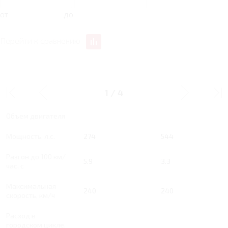
от
до
Перейти к сравнению
AT 274 Л.С. WE
AT 544 Л.С. ME
1
/
4
Тип двигателя
Бензин
Бензин
Объем двигателя
Мощность, л.с.
274
544
Разгон до 100 км/
5.9
3.3
час, с
Максимальная
240
240
скорость, км/ч
Расход в
городском цикле,