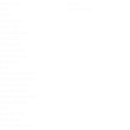
Xray Cross
Hunter
Xray
Patriot PickUp
Vesta
Vesta Cross
Vesta SW
Vesta SW Cross
Vesta CNG
Vesta Sport
Largus Cross
Iskra SW Cross
Niva Sport
Aura
Niva Legend Bronto
Vesta SW Sportline
Vesta Sportline
Granta Liftback
Новый Largus Cross
Largus Фургон
Niva
Niva Off-road
Niva Travel
Niva Legend 3 дв.