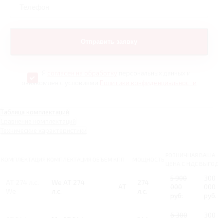
Я
согласен на обработку
персональных данных и
ознакомлен с условиями
Политики конфиденциальности
Таблица комплектаций
Сравнение комплектаций
Технические характеристики
РОЗНИЧНАЯ
ВАША
КОМПЛЕКТАЦИЯ
КОМПЛЕКТАЦИЯ
ОБЪЕМ
КПП
МОЩНОСТЬ
ЦЕНА С НДС
ВЫГО
5 900
300
AT 274 л.с.
We AT 274
274
AT
000
000
We
л.с.
л.с.
руб.
руб.
6 300
300