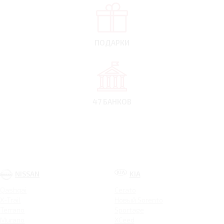
ПОДАРКИ
47 БАНКОВ
NISSAN
KIA
Qashqai
Cerato
X-Trail
Новый Sorento
Terrano
Sportage
Murano
XCeed