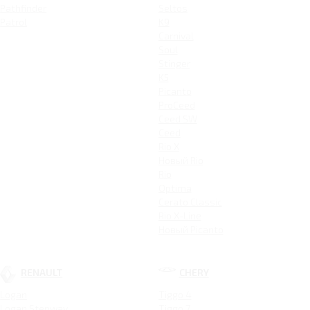
Pathfinder
Seltos
Patrol
K9
Carnival
Soul
Stinger
K5
Picanto
ProCeed
Ceed SW
Ceed
Rio X
Новый Rio
Rio
Optima
Cerato Classic
Rio X-Line
Новый Picanto
RENAULT
CHERY
Logan
Tiggo 4
Logan Stepway
Tiggo 7