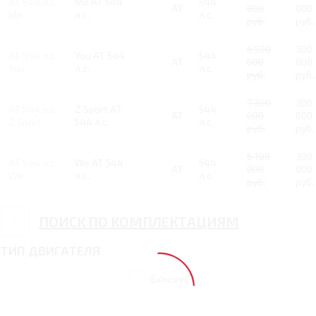
AT 544 л.с.
Me AT 544
544
AT
000
000
Me
л.с.
л.с.
руб.
руб.
6 500
300
AT 544 л.с.
You AT 544
544
AT
000
000
You
л.с.
л.с.
руб.
руб.
7 300
300
AT 544 л.с.
Z Sport AT
544
AT
000
000
Z Sport
544 л.с.
л.с.
руб.
руб.
6 100
300
AT 544 л.с.
We AT 544
544
AT
000
000
We
л.с.
л.с.
руб.
руб.
ПОИСК ПО КОМПЛЕКТАЦИЯМ
ТИП ДВИГАТЕЛЯ
Бензин