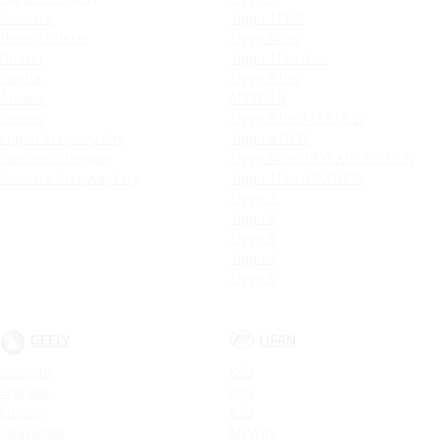
Sandero
Tiggo 7 PRO
Новый Duster
Tiggo 4 Pro
Duster
Tiggo 7 Pro Max
Kaptur
Tiggo 8 Pro
Arkana
ARRIZO 8
Koleos
Tiggo 8 Pro MAX NEW
Logan Stepway City
Tiggo 4 NEW
Sandero Stepway
Tiggo 4 Pro 18 YEARS EDITION
Sandero Stepway City
Tiggo 7 Pro MAX NEW
Tiggo 7L
Tiggo 9
Tiggo 8
Tiggo 3
Tiggo 5
GEELY
LIFAN
Monjaro
X50
Preface
X60
Cityray
X70
Okavango
MyWay