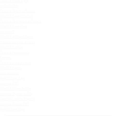
Niva Legend 5 дв.
Iskra Sedan
Granta Sport Liftback
Granta Sport Sedan
Granta Sportline Liftback
Granta Sportline
Iskra SW
Granta Active Cross
Новый Largus 7 мест
Granta Sedan
Granta Hatchback
Largus
Granta Универсал
Granta Cross
4x4 Bronto
4x4 Urban 3 дв.
Largus CNG
Granta Drive Active
Largus Фургон CNG
Новый Largus 5 мест
Largus Cross CNG
4x4 Urban 5 дв.