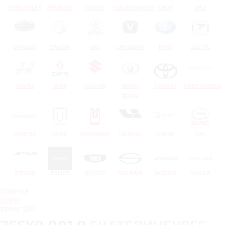
CHEVROLET
HYUNDAI
SKODA
VOLKSWAGEN
LADA
UAZ
DATSUN
RAVON
JAC
CHANGAN
FAW
ZOTYE
HAVAL
DFM
SUZUKI
GREAT
TOYOTA
CHERYEXEED
WALL
OMODA
TANK
МОСКВИЧ
LIXIANG
ZEEKR
GAC
JETOUR
TENET
BELGEE
SOLARIS
JAECOO
VOLGA
Главная
Zeekr
zeekr 001