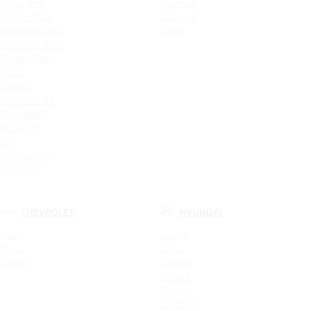
Atlas New
Murman
Belgee X50
Solano II
Emgrand New
Smily
COOLRAY NEW
Tugella New
Atlas
Tugella
Emgrand GT
Emgrand 7
Atlas Pro
GS
Emgrand X7
Coolray
CHEVROLET
HYUNDAI
Spark
Solaris
Nexia
Creta
Cobalt
Elantra
Sonata
Tucson
Santa Fe