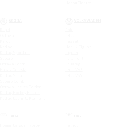
Новая Elantra
SKODA
VOLKSWAGEN
Rapid
Polo
Octavia
Jetta
Karoq
Passat
Kodiaq
Новый Tiguan
Kodiaq Sportline
Tiguan
Superb
Teramont
Octavia Combi
Touareg
Новая Octavia
Jetta VA3
Kodiaq Scout
Jetta VS5
Superb Combi
Octavia Hockey Edition
Kodiaq Hockey Edition
Kodiaq Laurin & Klement
LADA
UAZ
Новый Largus Фургон
Patriot