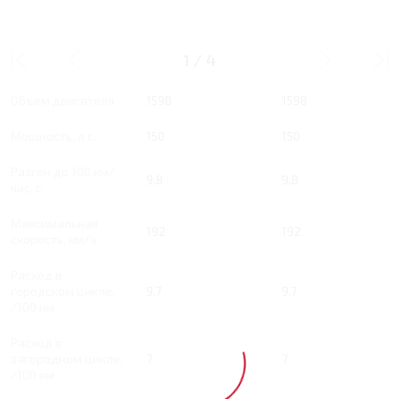
1.6 RT 150 Л.С. ACTIVE
1.6 RT 150 Л.С. PRIME
1
/
4
Тип двигателя
Бензин
Бензин
Объем двигателя
1598
1598
Мощность, л.с.
150
150
Разгон до 100 км/
9.8
9.8
час, с
Максимальная
192
192
скорость, км/ч
Расход в
городском цикле,
9.7
9.7
/100 км
Расход в
загородном цикле,
7
7
/100 км