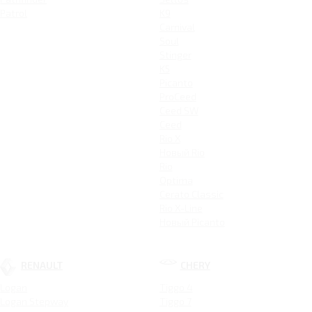
Patrol
K9
Carnival
Soul
Stinger
K5
Picanto
ProCeed
Ceed SW
Ceed
Rio X
Новый Rio
Rio
Optima
Cerato Classic
Rio X-Line
Новый Picanto
RENAULT
CHERY
Logan
Tiggo 4
Logan Stepway
Tiggo 7