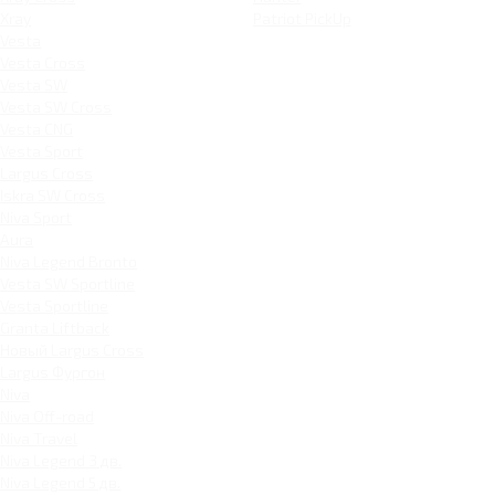
Xray
Patriot PickUp
Vesta
Vesta Cross
Vesta SW
Vesta SW Cross
Vesta CNG
Vesta Sport
Largus Cross
Iskra SW Cross
Niva Sport
Aura
Niva Legend Bronto
Vesta SW Sportline
Vesta Sportline
Granta Liftback
Новый Largus Cross
Largus Фургон
Niva
Niva Off-road
Niva Travel
Niva Legend 3 дв.
Niva Legend 5 дв.