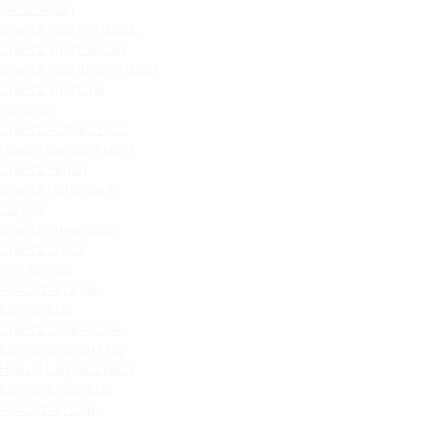
Iskra Sedan
Granta Sport Liftback
Granta Sport Sedan
Granta Sportline Liftback
Granta Sportline
Iskra SW
Granta Active Cross
Новый Largus 7 мест
Granta Sedan
Granta Hatchback
Largus
Granta Универсал
Granta Cross
4x4 Bronto
4x4 Urban 3 дв.
Largus CNG
Granta Drive Active
Largus Фургон CNG
Новый Largus 5 мест
Largus Cross CNG
4x4 Urban 5 дв.