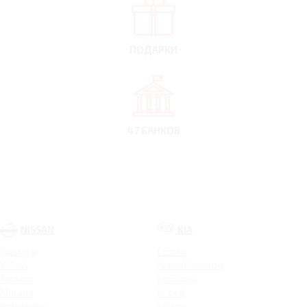
ПОДАРКИ
47 БАНКОВ
NISSAN
KIA
Qashqai
Cerato
X-Trail
Новый Sorento
Terrano
Sportage
Murano
XCeed
Pathfinder
Seltos