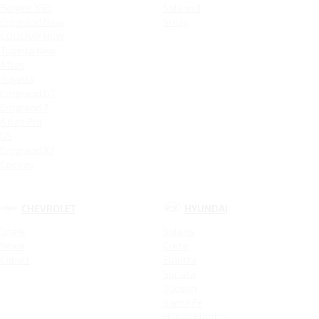
Belgee X50
Solano II
Emgrand New
Smily
COOLRAY NEW
Tugella New
Atlas
Tugella
Emgrand GT
Emgrand 7
Atlas Pro
GS
Emgrand X7
Coolray
CHEVROLET
HYUNDAI
Spark
Solaris
Nexia
Creta
Cobalt
Elantra
Sonata
Tucson
Santa Fe
Новая Elantra