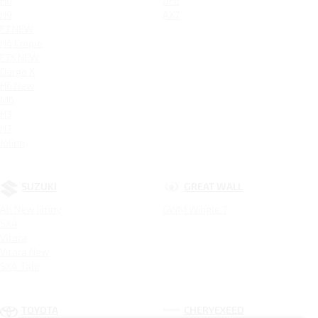
H6
DF6
H9
AX7
F7 NEW
H6 Coupe
F7X NEW
Dargo X
H6 New
M6
H3
H7
Jolion
SUZUKI
GREAT WALL
All New Jimny
GWM Wingle 7
SX4
Vitara
Vitara New
SX4 Tabi
TOYOTA
CHERYEXEED