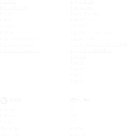
Sandero
Tiggo 7 PRO
Новый Duster
Tiggo 4 Pro
Duster
Tiggo 7 Pro Max
Kaptur
Tiggo 8 Pro
Arkana
ARRIZO 8
Koleos
Tiggo 8 Pro MAX NEW
Logan Stepway City
Tiggo 4 NEW
Sandero Stepway
Tiggo 4 Pro 18 YEARS EDITION
Sandero Stepway City
Tiggo 7 Pro MAX NEW
Tiggo 7L
Tiggo 9
Tiggo 8
Tiggo 3
Tiggo 5
GEELY
LIFAN
Monjaro
X50
Preface
X60
Cityray
X70
Okavango
MyWay
Atlas New
Murman