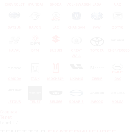
CHEVROLET
HYUNDAI
SKODA
VOLKSWAGEN
LADA
UAZ
DATSUN
RAVON
JAC
CHANGAN
FAW
ZOTYE
HAVAL
DFM
SUZUKI
GREAT
TOYOTA
CHERYEXEED
WALL
OMODA
TANK
МОСКВИЧ
LIXIANG
ZEEKR
GAC
JETOUR
TENET
BELGEE
SOLARIS
JAECOO
VOLGA
Главная
Tenet
tenet T7