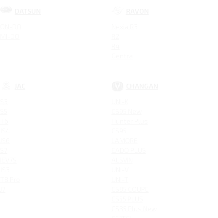
DATSUN
RAVON
ON-DO
Nexia R3
MI-DO
R2
R4
Gentra
JAC
CHANGAN
S3
UNI-K
S5
CS95 New
T6
Hunter Plus
JS4
CS95
JS6
LAMORE
S7
EADO PLUS
IEV7S
ALSVIN
JS3
UNI-V
T8 Pro
UNI-T
J7
CS85 COUPE
CS55 PLUS
CS35 Plus New