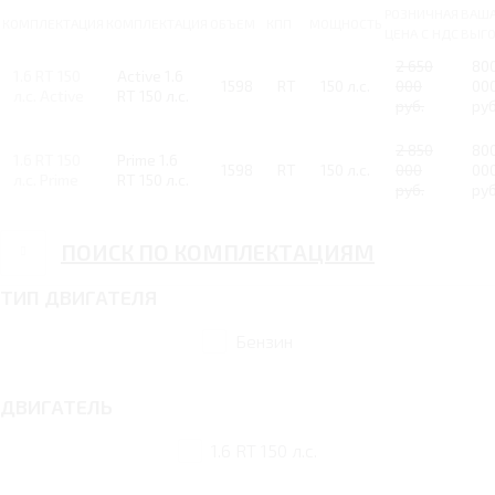
РОЗНИЧНАЯ
ВАШ
КОМПЛЕКТАЦИЯ
КОМПЛЕКТАЦИЯ
ОБЪЕМ
КПП
МОЩНОСТЬ
ЦЕНА С НДС
ВЫГ
2 650
80
1.6 RT 150
Active 1.6
1598
RT
150 л.с.
000
00
л.с. Active
RT 150 л.с.
руб.
руб
2 850
80
1.6 RT 150
Prime 1.6
1598
RT
150 л.с.
000
00
л.с. Prime
RT 150 л.с.
руб.
руб
ПОИСК ПО КОМПЛЕКТАЦИЯМ
ТИП ДВИГАТЕЛЯ
Бензин
ДВИГАТЕЛЬ
1.6 RT 150 л.с.