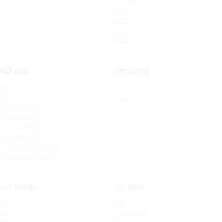
CS75FL
CS35 Plus
CS35
CS75
CS55
FAW
ZOTYE
X40
T600
X80
Coupa
Bestune T55
Bestune B70
Bestune T77
Bestune T99
BESTUNE T99 NEW
Bestune B70 NEW
HAVAL
DFM
H2
580
H5
H30 CROSS