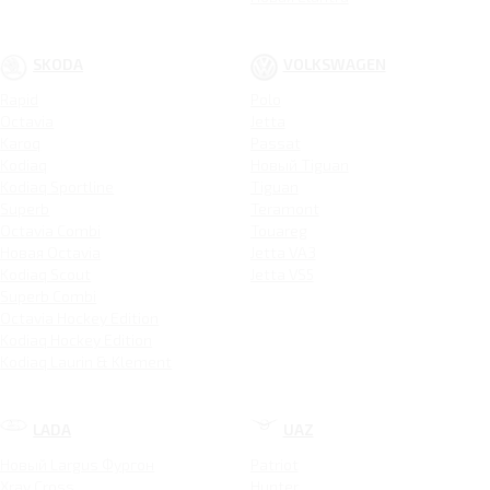
SKODA
VOLKSWAGEN
Rapid
Polo
Octavia
Jetta
Karoq
Passat
Kodiaq
Новый Tiguan
Kodiaq Sportline
Tiguan
Superb
Teramont
Octavia Combi
Touareg
Новая Octavia
Jetta VA3
Kodiaq Scout
Jetta VS5
Superb Combi
Octavia Hockey Edition
Kodiaq Hockey Edition
Kodiaq Laurin & Klement
LADA
UAZ
Новый Largus Фургон
Patriot
Xray Cross
Hunter