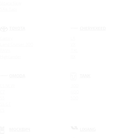
Vitara New
SX4 Tabi
TOYOTA
CHERYEXEED
Camry
LX
Land Cruiser 300
VX
RAV4
TXL
Highlander
RX
OMODA
TANK
C5 NEW
300
C7
400
S5
500
S5 GT
C5
МОСКВИЧ
LIXIANG