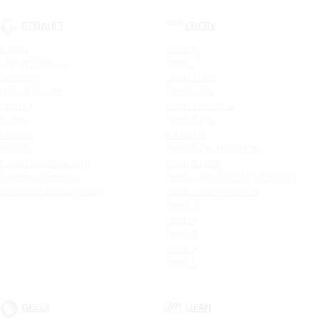
RENAULT
CHERY
Logan
Tiggo 4
Logan Stepway
Tiggo 7
Sandero
Tiggo 7 PRO
Новый Duster
Tiggo 4 Pro
Duster
Tiggo 7 Pro Max
Kaptur
Tiggo 8 Pro
Arkana
ARRIZO 8
Koleos
Tiggo 8 Pro MAX NEW
Logan Stepway City
Tiggo 4 NEW
Sandero Stepway
Tiggo 4 Pro 18 YEARS EDITION
Sandero Stepway City
Tiggo 7 Pro MAX NEW
Tiggo 7L
Tiggo 9
Tiggo 8
Tiggo 3
Tiggo 5
GEELY
LIFAN