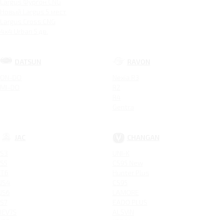
Largus Фургон CNG
Новый Largus 5 мест
Largus Cross CNG
4x4 Urban 5 дв.
DATSUN
RAVON
ON-DO
Nexia R3
MI-DO
R2
R4
Gentra
JAC
CHANGAN
S3
UNI-K
S5
CS95 New
T6
Hunter Plus
JS4
CS95
JS6
LAMORE
S7
EADO PLUS
IEV7S
ALSVIN