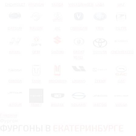
CHEVROLET
HYUNDAI
SKODA
VOLKSWAGEN
LADA
UAZ
DATSUN
RAVON
JAC
CHANGAN
FAW
ZOTYE
HAVAL
DFM
SUZUKI
GREAT
TOYOTA
CHERYEXEED
WALL
OMODA
TANK
МОСКВИЧ
LIXIANG
ZEEKR
GAC
JETOUR
TENET
BELGEE
SOLARIS
JAECOO
VOLGA
Главная
Фургон
ФУРГОНЫ В
ЕКАТЕРИНБУРГЕ