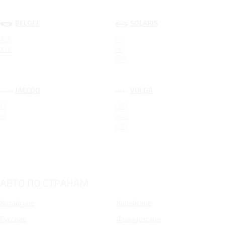
BELGEE
SOLARIS
X50
HS
X70
HC
KRS
JAECOO
VOLGA
J7
C50
J8
K40
K50
АВТО ПО СТРАНАМ
Китайские
Корейские
Русские
Французские