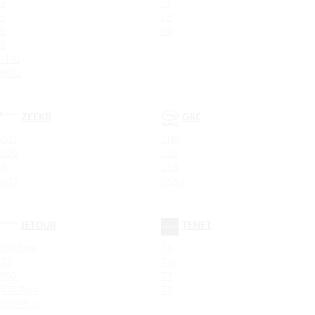
3
L7
5
L8
6
L9
8
M70
M90
ZEEKR
GAC
001
GN8
009
GS5
X
GS8
007
GS8 II
JETOUR
TENET
Dashing
T4
T2
T4L
X50
T7
X70 Plus
T8
X90 Plus