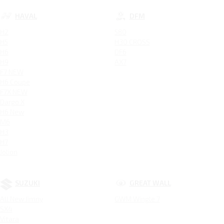
HAVAL
DFM
H2
580
H5
H30 CROSS
H6
DF6
H9
AX7
F7 NEW
H6 Coupe
F7X NEW
Dargo X
H6 New
M6
H3
H7
Jolion
SUZUKI
GREAT WALL
All New Jimny
GWM Wingle 7
SX4
Vitara