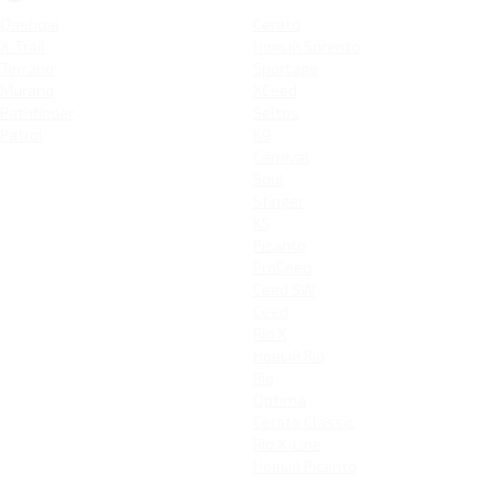
Qashqai
Cerato
X-Trail
Новый Sorento
Terrano
Sportage
Murano
XCeed
Pathfinder
Seltos
Patrol
K9
Carnival
Soul
Stinger
K5
Picanto
ProCeed
Ceed SW
Ceed
Rio X
Новый Rio
Rio
Optima
Cerato Classic
Rio X-Line
Новый Picanto