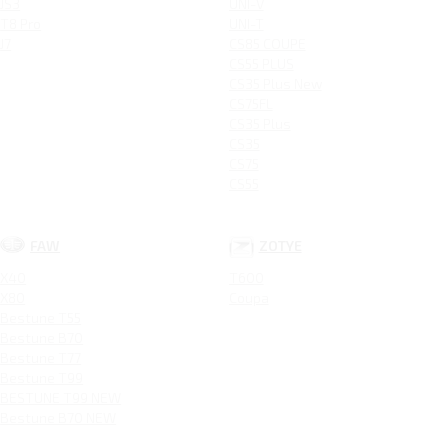
JS3
UNI-V
T8 Pro
UNI-T
J7
CS85 COUPE
CS55 PLUS
CS35 Plus New
CS75FL
CS35 Plus
CS35
CS75
CS55
FAW
ZOTYE
X40
T600
X80
Coupa
Bestune T55
Bestune B70
Bestune T77
Bestune T99
BESTUNE T99 NEW
Bestune B70 NEW