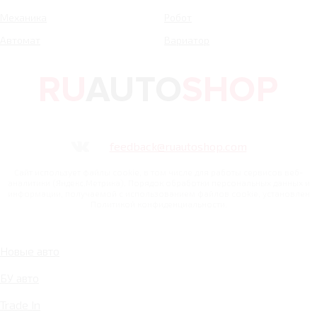
Механика
Робот
Автомат
Вариатор
feedback@ruautoshop.com
Сайт использует файлы cookie, в том числе для работы сервисов веб-
аналитики (Яндекс.Метрика). Порядок обработки персональных данных и
информации, получаемой с использованием файлов cookie, установлен
Политикой конфиденциальности.
Новые авто
БУ авто
Trade In