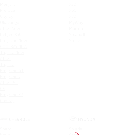
Monjaro
X50
Preface
X60
Cityray
X70
Okavango
MyWay
Atlas New
Murman
Belgee X50
Solano II
Emgrand New
Smily
COOLRAY NEW
Tugella New
Atlas
Tugella
Emgrand GT
Emgrand 7
Atlas Pro
GS
Emgrand X7
Coolray
CHEVROLET
HYUNDAI
Spark
Solaris
Nexia
Creta