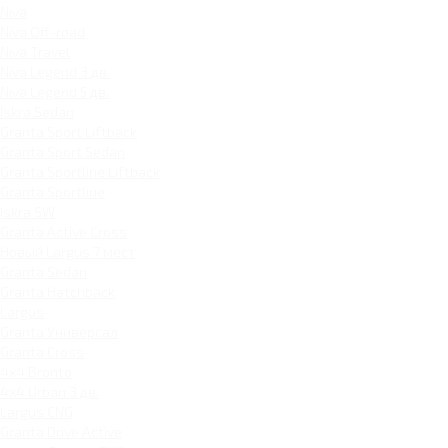
Niva
Niva Off-road
Niva Travel
Niva Legend 3 дв.
Niva Legend 5 дв.
Iskra Sedan
Granta Sport Liftback
Granta Sport Sedan
Granta Sportline Liftback
Granta Sportline
Iskra SW
Granta Active Cross
Новый Largus 7 мест
Granta Sedan
Granta Hatchback
Largus
Granta Универсал
Granta Cross
4x4 Bronto
4x4 Urban 3 дв.
Largus CNG
Granta Drive Active