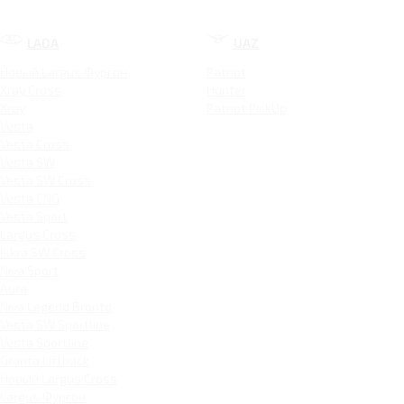
LADA
UAZ
Новый Largus Фургон
Patriot
Xray Cross
Hunter
Xray
Patriot PickUp
Vesta
Vesta Cross
Vesta SW
Vesta SW Cross
Vesta CNG
Vesta Sport
Largus Cross
Iskra SW Cross
Niva Sport
Aura
Niva Legend Bronto
Vesta SW Sportline
Vesta Sportline
Granta Liftback
Новый Largus Cross
Largus Фургон