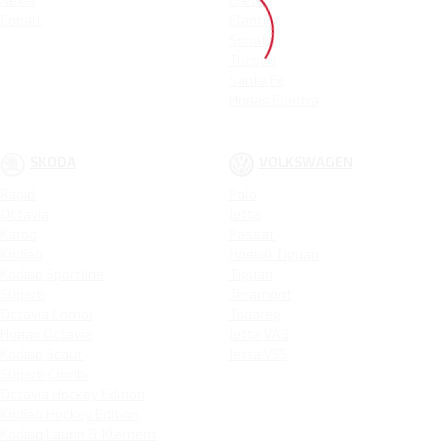
Cobalt
Elantra
Sonata
Tucson
Santa Fe
Новая Elantra
SKODA
VOLKSWAGEN
Rapid
Polo
Octavia
Jetta
Karoq
Passat
Kodiaq
Новый Tiguan
Kodiaq Sportline
Tiguan
Superb
Teramont
Octavia Combi
Touareg
Новая Octavia
Jetta VA3
Kodiaq Scout
Jetta VS5
Superb Combi
Octavia Hockey Edition
Kodiaq Hockey Edition
Kodiaq Laurin & Klement