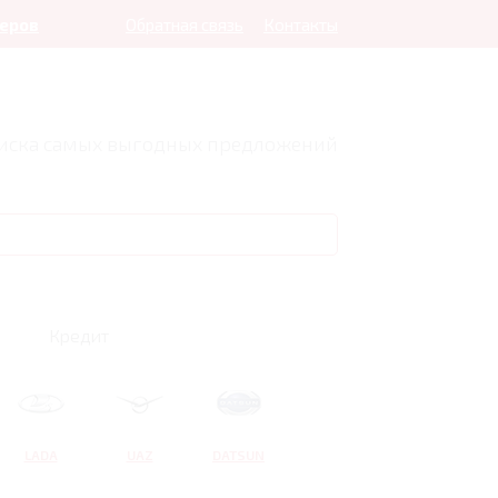
леров
Обратная связь
Контакты
оиска самых выгодных предложений
Кредит
LADA
UAZ
DATSUN