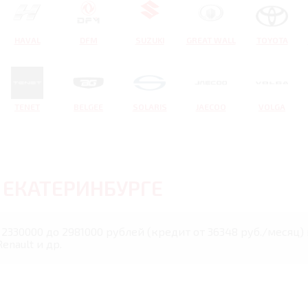
HAVAL
DFM
SUZUKI
GREAT WALL
TOYOTA
TENET
BELGEE
SOLARIS
JAECOO
VOLGA
В
ЕКАТЕРИНБУРГЕ
 2330000 до 2981000 рублей (кредит от 36348 руб./месяц) 
nault и др.