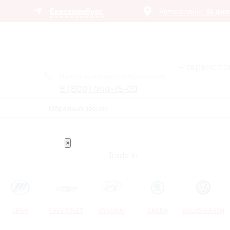
Екатеринбург
Автосалоны:
35 ди
– сервис п
Получить лучшее предложение
8 (800) 444-75-09
Обратный звонок
×
Trade In
LIFAN
CHEVROLET
HYUNDAI
SKODA
VOLKSWAGEN