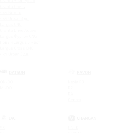
Granta Универсал
Granta Cross
4x4 Bronto
4x4 Urban 3 дв.
Largus CNG
Granta Drive Active
Largus Фургон CNG
Новый Largus 5 мест
Largus Cross CNG
4x4 Urban 5 дв.
DATSUN
RAVON
ON-DO
Nexia R3
MI-DO
R2
R4
Gentra
JAC
CHANGAN
S3
UNI-K