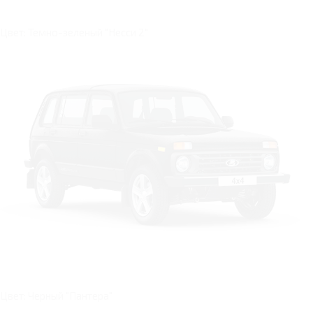
Цвет: Темно-зеленый "Несси 2"
Цвет: Черный "Пантера"