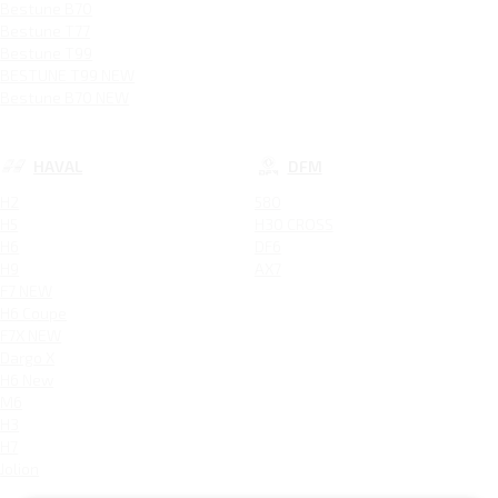
Bestune B70
Bestune T77
Bestune T99
BESTUNE T99 NEW
Bestune B70 NEW
HAVAL
DFM
H2
580
H5
H30 CROSS
H6
DF6
H9
AX7
F7 NEW
H6 Coupe
F7X NEW
Dargo X
H6 New
M6
H3
H7
Jolion