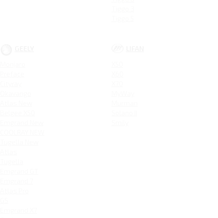
Tiggo 3
Tiggo 5
GEELY
LIFAN
Monjaro
X50
Preface
X60
Cityray
X70
Okavango
MyWay
Atlas New
Murman
Belgee X50
Solano II
Emgrand New
Smily
COOLRAY NEW
Tugella New
Atlas
Tugella
Emgrand GT
Emgrand 7
Atlas Pro
GS
Emgrand X7