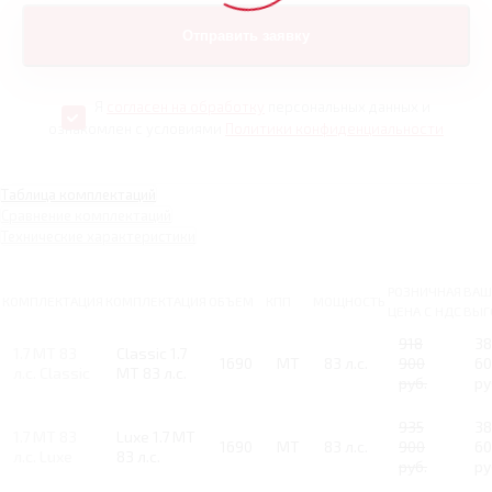
Я
согласен на обработку
персональных данных и
ознакомлен с условиями
Политики конфиденциальности
Таблица комплектаций
Сравнение комплектаций
Технические характеристики
РОЗНИЧНАЯ
ВАШ
КОМПЛЕКТАЦИЯ
КОМПЛЕКТАЦИЯ
ОБЪЕМ
КПП
МОЩНОСТЬ
ЦЕНА С НДС
ВЫГ
918
38
1.7 MT 83
Classic 1.7
1690
MT
83 л.с.
900
60
л.с. Classic
MT 83 л.с.
руб.
ру
935
38
1.7 MT 83
Luxe 1.7 MT
1690
MT
83 л.с.
900
60
л.с. Luxe
83 л.с.
руб.
ру