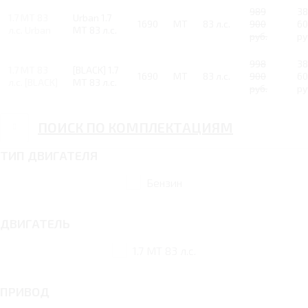
989
38
1.7 MT 83
Urban 1.7
1690
MT
83 л.с.
900
60
л.с. Urban
MT 83 л.с.
руб.
ру
998
38
1.7 MT 83
[BLACK] 1.7
1690
MT
83 л.с.
900
60
л.с. [BLACK]
MT 83 л.с.
руб.
ру
ПОИСК ПО КОМПЛЕКТАЦИЯМ
ТИП ДВИГАТЕЛЯ
Бензин
ДВИГАТЕЛЬ
1.7 MT 83 л.с.
ПРИВОД