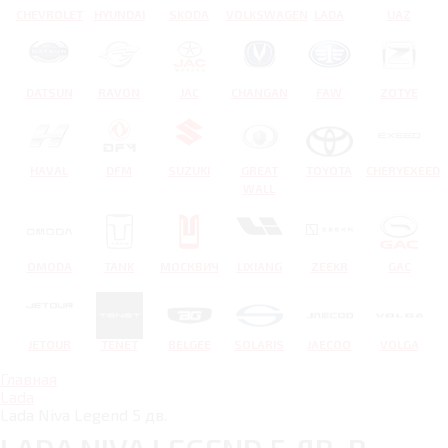
CHEVROLET
HYUNDAI
SKODA
VOLKSWAGEN
LADA
UAZ
DATSUN
RAVON
JAC
CHANGAN
FAW
ZOTYE
HAVAL
DFM
SUZUKI
GREAT
TOYOTA
CHERYEXEED
WALL
OMODA
TANK
МОСКВИЧ
LIXIANG
ZEEKR
GAC
JETOUR
TENET
BELGEE
SOLARIS
JAECOO
VOLGA
Главная
Lada
Lada Niva Legend 5 дв.