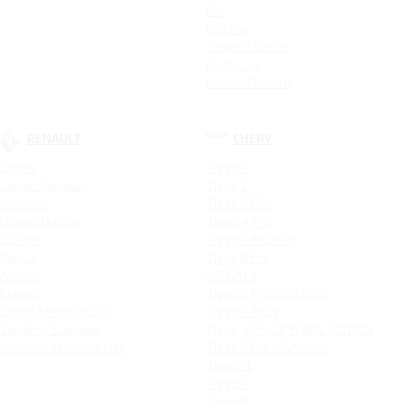
Rio
Optima
Cerato Classic
Rio X-Line
Новый Picanto
RENAULT
CHERY
Logan
Tiggo 4
Logan Stepway
Tiggo 7
Sandero
Tiggo 7 PRO
Новый Duster
Tiggo 4 Pro
Duster
Tiggo 7 Pro Max
Kaptur
Tiggo 8 Pro
Arkana
ARRIZO 8
Koleos
Tiggo 8 Pro MAX NEW
Logan Stepway City
Tiggo 4 NEW
Sandero Stepway
Tiggo 4 Pro 18 YEARS EDITION
Sandero Stepway City
Tiggo 7 Pro MAX NEW
Tiggo 7L
Tiggo 9
Tiggo 8