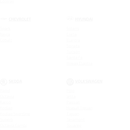
Coolray
CHEVROLET
HYUNDAI
Spark
Solaris
Nexia
Creta
Cobalt
Elantra
Sonata
Tucson
Santa Fe
Новая Elantra
SKODA
VOLKSWAGEN
Rapid
Polo
Octavia
Jetta
Karoq
Passat
Kodiaq
Новый Tiguan
Kodiaq Sportline
Tiguan
Superb
Teramont
Octavia Combi
Touareg