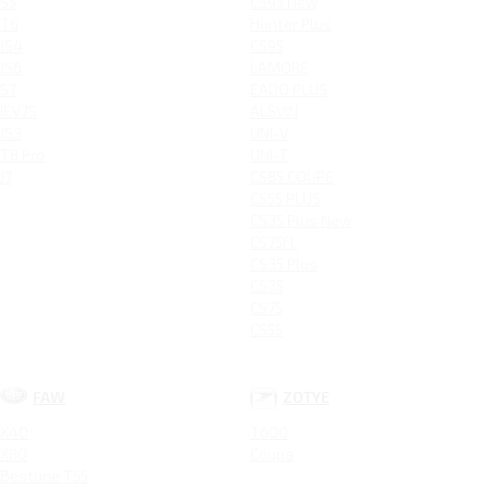
S5
CS95 New
T6
Hunter Plus
JS4
CS95
JS6
LAMORE
S7
EADO PLUS
IEV7S
ALSVIN
JS3
UNI-V
T8 Pro
UNI-T
J7
CS85 COUPE
CS55 PLUS
CS35 Plus New
CS75FL
CS35 Plus
CS35
CS75
CS55
FAW
ZOTYE
X40
T600
X80
Coupa
Bestune T55