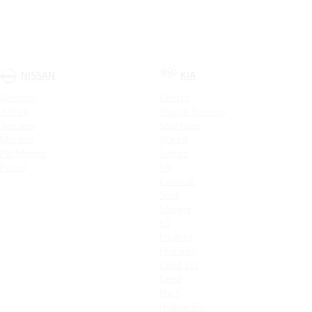
NISSAN
KIA
Qashqai
Cerato
X-Trail
Новый Sorento
Terrano
Sportage
Murano
XCeed
Pathfinder
Seltos
Patrol
K9
Carnival
Soul
Stinger
K5
Picanto
ProCeed
Ceed SW
Ceed
Rio X
Новый Rio