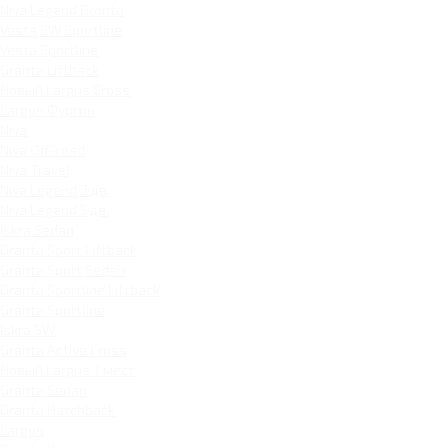
Niva Legend Bronto
Vesta SW Sportline
Vesta Sportline
Granta Liftback
Новый Largus Cross
Largus Фургон
Niva
Niva Off-road
Niva Travel
Niva Legend 3 дв.
Niva Legend 5 дв.
Iskra Sedan
Granta Sport Liftback
Granta Sport Sedan
Granta Sportline Liftback
Granta Sportline
Iskra SW
Granta Active Cross
Новый Largus 7 мест
Granta Sedan
Granta Hatchback
Largus