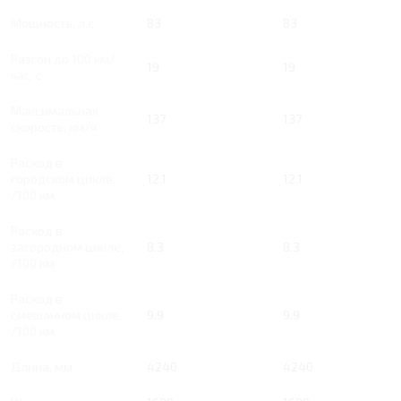
Мощность, л.с.
83
83
Разгон до 100 км/
19
19
час, с
Максимальная
137
137
скорость, км/ч
Расход в
городском цикле,
12.1
12.1
/100 км
Расход в
загородном цикле,
8.3
8.3
/100 км
Расход в
смешанном цикле,
9.9
9.9
/100 км
Длина, мм
4240
4240