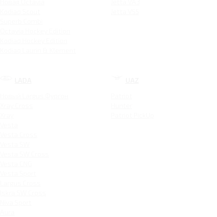
Новая Octavia
Jetta VA3
Kodiaq Scout
Jetta VS5
Superb Combi
Octavia Hockey Edition
Kodiaq Hockey Edition
Kodiaq Laurin & Klement
LADA
UAZ
Новый Largus Фургон
Patriot
Xray Cross
Hunter
Xray
Patriot PickUp
Vesta
Vesta Cross
Vesta SW
Vesta SW Cross
Vesta CNG
Vesta Sport
Largus Cross
Iskra SW Cross
Niva Sport
Aura