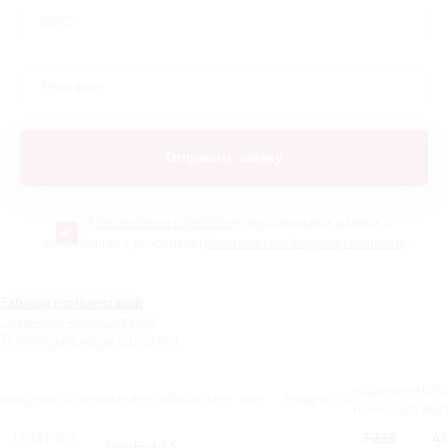
Я
согласен на обработку
персональных данных и
ознакомлен с условиями
Политики конфиденциальности
Таблица комплектаций
Сравнение комплектаций
Технические характеристики
РОЗНИЧНАЯ
ВАШ
КОМПЛЕКТАЦИЯ
КОМПЛЕКТАЦИЯ
ОБЪЕМ
КПП
МОЩНОСТЬ
ЦЕНА С НДС
ВЫГ
1.5 MT 107
1 228
41
Comfort 1.5