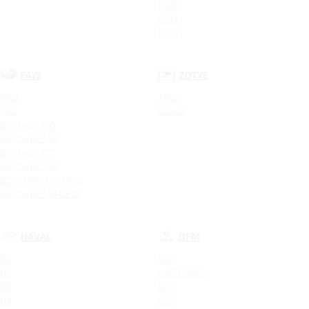
CS35
CS75
CS55
FAW
ZOTYE
X40
T600
X80
Coupa
Bestune T55
Bestune B70
Bestune T77
Bestune T99
BESTUNE T99 NEW
Bestune B70 NEW
HAVAL
DFM
H2
580
H5
H30 CROSS
H6
DF6
H9
AX7