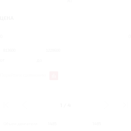
AT
ЦЕНА
0
0
от
до
Перейти к сравнению
1.5 MT 107 Л.С.
1.5 MT 107 Л.С.
COMFORT
OPTIMUM
1
/
4
Тип двигателя
Бензин
Бензин
Объем двигателя
1485
1485