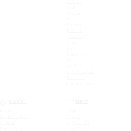
Carnival
Soul
Stinger
K5
Picanto
ProCeed
Ceed SW
Ceed
Rio X
Новый Rio
Rio
Optima
Cerato Classic
Rio X-Line
Новый Picanto
RENAULT
CHERY
Logan
Tiggo 4
Logan Stepway
Tiggo 7
Sandero
Tiggo 7 PRO
Новый Duster
Tiggo 4 Pro