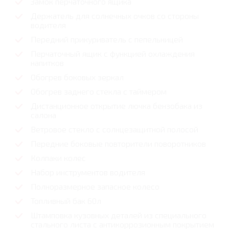
Замок перчаточного ящика
Держатель для солнечных очков со стороны
водителя
Передний прикуриватель с пепельницей
Перчаточный ящик с функцией охлаждения
напитков
Обогрев боковых зеркал
Обогрев заднего стекла с таймером
Дистанционное открытие лючка бензобака из
салона
Ветровое стекло с солнцезащитной полосой
Передние боковые повторители поворотников
Колпаки колес
Набор инструментов водителя
Полноразмерное запасное колесо
Топливный бак 60л
Штамповка кузовных деталей из специального
стального листа с антикоррозионным покрытием