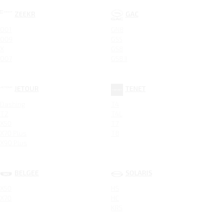
ZEEKR
GAC
001
GN8
009
GS5
X
GS8
007
GS8 II
JETOUR
TENET
Dashing
T4
T2
T4L
X50
T7
X70 Plus
T8
X90 Plus
BELGEE
SOLARIS
X50
HS
X70
HC
KRS