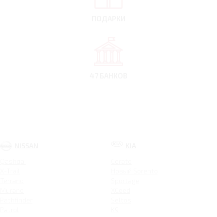
ПОДАРКИ
47 БАНКОВ
NISSAN
KIA
Qashqai
Cerato
X-Trail
Новый Sorento
Terrano
Sportage
Murano
XCeed
Pathfinder
Seltos
Patrol
K9