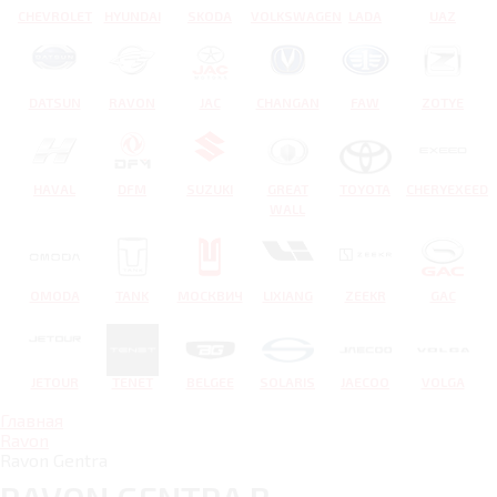
CHEVROLET
HYUNDAI
SKODA
VOLKSWAGEN
LADA
UAZ
DATSUN
RAVON
JAC
CHANGAN
FAW
ZOTYE
HAVAL
DFM
SUZUKI
GREAT
TOYOTA
CHERYEXEED
WALL
OMODA
TANK
МОСКВИЧ
LIXIANG
ZEEKR
GAC
JETOUR
TENET
BELGEE
SOLARIS
JAECOO
VOLGA
Главная
Ravon
Ravon Gentra