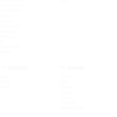
COOLRAY NEW
Tugella New
Atlas
Tugella
Emgrand GT
Emgrand 7
Atlas Pro
GS
Emgrand X7
Coolray
CHEVROLET
HYUNDAI
Spark
Solaris
Nexia
Creta
Cobalt
Elantra
Sonata
Tucson
Santa Fe
Новая Elantra