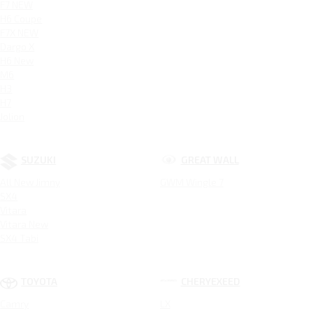
F7 NEW
H6 Coupe
F7X NEW
Dargo X
H6 New
M6
H3
H7
Jolion
SUZUKI
GREAT WALL
All New Jimny
GWM Wingle 7
SX4
Vitara
Vitara New
SX4 Tabi
TOYOTA
CHERYEXEED
Camry
LX