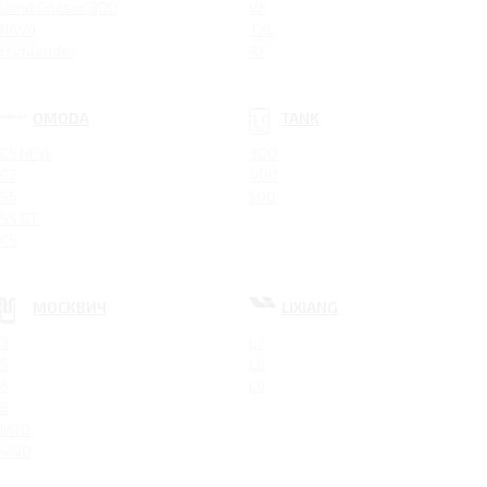
Land Cruiser 300
VX
RAV4
TXL
Highlander
RX
OMODA
TANK
C5 NEW
300
C7
400
S5
500
S5 GT
C5
МОСКВИЧ
LIXIANG
3
L7
5
L8
6
L9
8
M70
M90