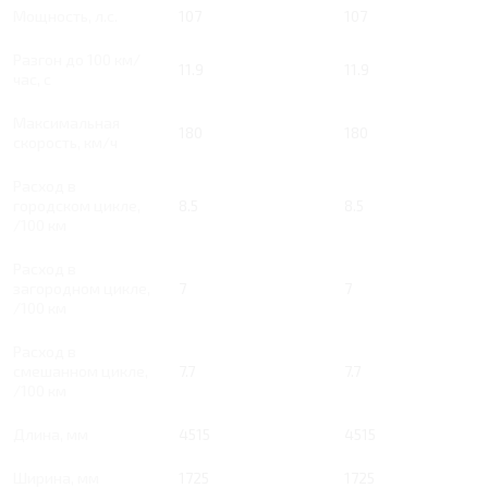
Мощность, л.с.
107
107
Разгон до 100 км/
11.9
11.9
час, с
Максимальная
180
180
скорость, км/ч
Расход в
городском цикле,
8.5
8.5
/100 км
Расход в
загородном цикле,
7
7
/100 км
Расход в
смешанном цикле,
7.7
7.7
/100 км
Длина, мм
4515
4515
Ширина, мм
1725
1725