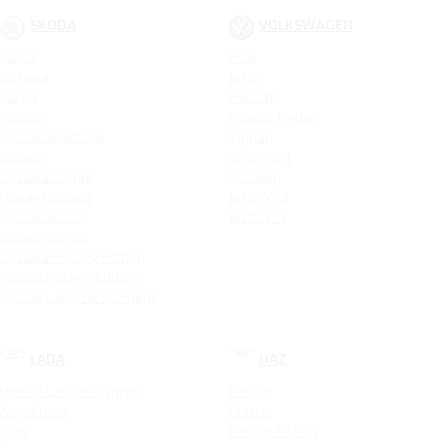
SKODA
VOLKSWAGEN
Rapid
Polo
Octavia
Jetta
Karoq
Passat
Kodiaq
Новый Tiguan
Kodiaq Sportline
Tiguan
Superb
Teramont
Octavia Combi
Touareg
Новая Octavia
Jetta VA3
Kodiaq Scout
Jetta VS5
Superb Combi
Octavia Hockey Edition
Kodiaq Hockey Edition
Kodiaq Laurin & Klement
LADA
UAZ
Новый Largus Фургон
Patriot
Xray Cross
Hunter
Xray
Patriot PickUp