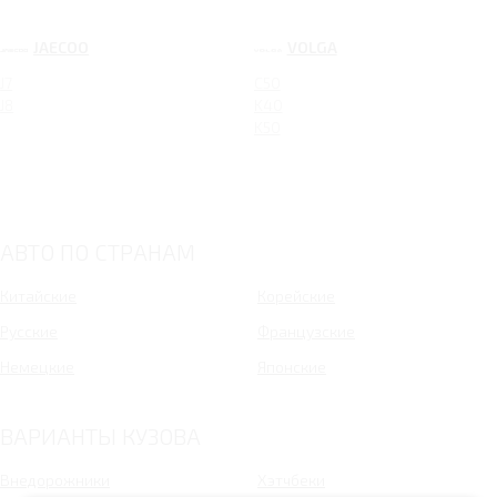
JAECOO
VOLGA
J7
C50
J8
K40
K50
АВТО ПО СТРАНАМ
Китайские
Корейские
Русские
Французские
Немецкие
Японские
ВАРИАНТЫ КУЗОВА
Внедорожники
Хэтчбеки