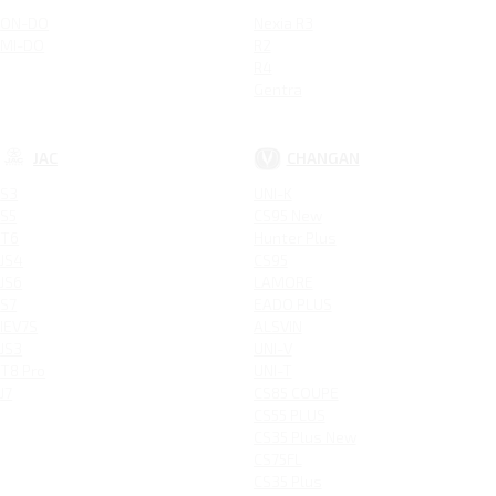
ON-DO
Nexia R3
MI-DO
R2
R4
Gentra
JAC
CHANGAN
S3
UNI-K
S5
CS95 New
T6
Hunter Plus
JS4
CS95
JS6
LAMORE
S7
EADO PLUS
IEV7S
ALSVIN
JS3
UNI-V
T8 Pro
UNI-T
J7
CS85 COUPE
CS55 PLUS
CS35 Plus New
CS75FL
CS35 Plus