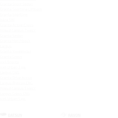
Granta Sport Sedan
Granta Sportline Liftback
Granta Sportline
Iskra SW
Granta Active Cross
Новый Largus 7 мест
Granta Sedan
Granta Hatchback
Largus
Granta Универсал
Granta Cross
4x4 Bronto
4x4 Urban 3 дв.
Largus CNG
Granta Drive Active
Largus Фургон CNG
Новый Largus 5 мест
Largus Cross CNG
4x4 Urban 5 дв.
DATSUN
RAVON