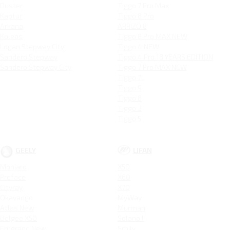
Duster
Tiggo 7 Pro Max
Kaptur
Tiggo 8 Pro
Arkana
ARRIZO 8
Koleos
Tiggo 8 Pro MAX NEW
Logan Stepway City
Tiggo 4 NEW
Sandero Stepway
Tiggo 4 Pro 18 YEARS EDITION
Sandero Stepway City
Tiggo 7 Pro MAX NEW
Tiggo 7L
Tiggo 9
Tiggo 8
Tiggo 3
Tiggo 5
GEELY
LIFAN
Monjaro
X50
Preface
X60
Cityray
X70
Okavango
MyWay
Atlas New
Murman
Belgee X50
Solano II
Emgrand New
Smily