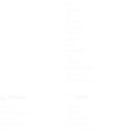
Soul
Stinger
K5
Picanto
ProCeed
Ceed SW
Ceed
Rio X
Новый Rio
Rio
Optima
Cerato Classic
Rio X-Line
Новый Picanto
RENAULT
CHERY
Logan
Tiggo 4
Logan Stepway
Tiggo 7
Sandero
Tiggo 7 PRO
Новый Duster
Tiggo 4 Pro
Duster
Tiggo 7 Pro Max