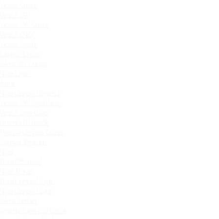
Vesta Cross
Vesta SW
Vesta SW Cross
Vesta CNG
Vesta Sport
Largus Cross
Iskra SW Cross
Niva Sport
Aura
Niva Legend Bronto
Vesta SW Sportline
Vesta Sportline
Granta Liftback
Новый Largus Cross
Largus Фургон
Niva
Niva Off-road
Niva Travel
Niva Legend 3 дв.
Niva Legend 5 дв.
Iskra Sedan
Granta Sport Liftback