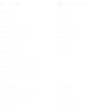
SKODA
VOLKSWAGEN
Rapid
Polo
Octavia
Jetta
Karoq
Passat
Kodiaq
Новый Tiguan
Kodiaq Sportline
Tiguan
Superb
Teramont
Octavia Combi
Touareg
Новая Octavia
Jetta VA3
Kodiaq Scout
Jetta VS5
Superb Combi
Octavia Hockey Edition
Kodiaq Hockey Edition
Kodiaq Laurin & Klement
LADA
UAZ
Новый Largus Фургон
Patriot
Xray Cross
Hunter
Xray
Patriot PickUp
Vesta