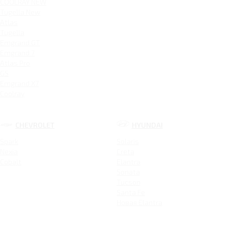
COOLRAY NEW
Tugella New
Atlas
Tugella
Emgrand GT
Emgrand 7
Atlas Pro
GS
Emgrand X7
Coolray
CHEVROLET
HYUNDAI
Spark
Solaris
Nexia
Creta
Cobalt
Elantra
Sonata
Tucson
Santa Fe
Новая Elantra