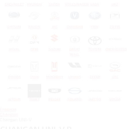
CHEVROLET
HYUNDAI
SKODA
VOLKSWAGEN
LADA
UAZ
DATSUN
RAVON
JAC
CHANGAN
FAW
ZOTYE
HAVAL
DFM
SUZUKI
GREAT
TOYOTA
CHERYEXEED
WALL
OMODA
TANK
МОСКВИЧ
LIXIANG
ZEEKR
GAC
JETOUR
TENET
BELGEE
SOLARIS
JAECOO
VOLGA
Главная
Changan
Changan UNI-V