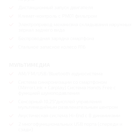
Дистанционный запуск двигателя
Климат-контроль с PM01 фильтром
Электропривод механизма складывания наружных
зеркал заднего вида
Беспроводная зарядка смартфона
Стальное запасное колесо R16
МУЛЬТИМЕДИА
AM/FM/USB/Bluetooth аудиосистема
Система синхронизации со смартфоном
(MirrorLink + Carplay) Система Hands Free с
функцией шумоподавления
Сенсорный 10,25"дисплей управления
мультимедийным развлекательным центром
Акустическая система Hi-End с 8 динамиками
2 многофункциональных USB порта (спереди и
сзади)