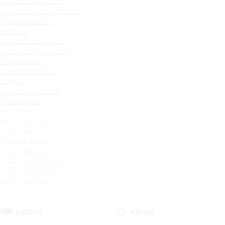
Granta Sport Sedan
Granta Sportline Liftback
Granta Sportline
Iskra SW
Granta Active Cross
Новый Largus 7 мест
Granta Sedan
Granta Hatchback
Largus
Granta Универсал
Granta Cross
4x4 Bronto
4x4 Urban 3 дв.
Largus CNG
Granta Drive Active
Largus Фургон CNG
Новый Largus 5 мест
Largus Cross CNG
4x4 Urban 5 дв.
DATSUN
RAVON