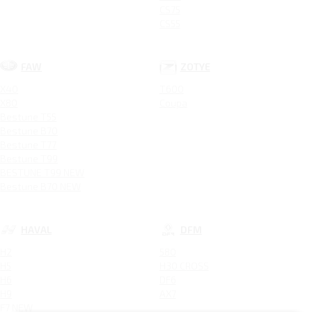
CS75
CS55
FAW
ZOTYE
X40
T600
X80
Coupa
Bestune T55
Bestune B70
Bestune T77
Bestune T99
BESTUNE T99 NEW
Bestune B70 NEW
HAVAL
DFM
H2
580
H5
H30 CROSS
H6
DF6
H9
AX7
F7 NEW