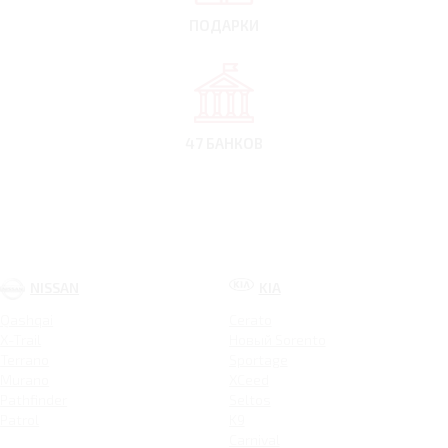
ПОДАРКИ
47 БАНКОВ
NISSAN
KIA
Qashqai
Cerato
X-Trail
Новый Sorento
Terrano
Sportage
Murano
XCeed
Pathfinder
Seltos
Patrol
K9
Carnival