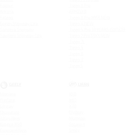
Kaptur
Tiggo 8 Pro
Arkana
ARRIZO 8
Koleos
Tiggo 8 Pro MAX NEW
Logan Stepway City
Tiggo 4 NEW
Sandero Stepway
Tiggo 4 Pro 18 YEARS EDITION
Sandero Stepway City
Tiggo 7 Pro MAX NEW
Tiggo 7L
Tiggo 9
Tiggo 8
Tiggo 3
Tiggo 5
GEELY
LIFAN
Monjaro
X50
Preface
X60
Cityray
X70
Okavango
MyWay
Atlas New
Murman
Belgee X50
Solano II
Emgrand New
Smily