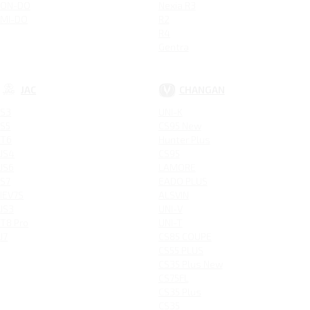
ON-DO
Nexia R3
MI-DO
R2
R4
Gentra
JAC
CHANGAN
S3
UNI-K
S5
CS95 New
T6
Hunter Plus
JS4
CS95
JS6
LAMORE
S7
EADO PLUS
IEV7S
ALSVIN
JS3
UNI-V
T8 Pro
UNI-T
J7
CS85 COUPE
CS55 PLUS
CS35 Plus New
CS75FL
CS35 Plus
CS35