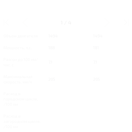
1.5 RT 188 Л.С. LX
1.5 RT 181 Л.С. DLX
1
/
4
Тип двигателя
Бензин
Бензин
Объем двигателя
1494
1494
Мощность, л.с.
188
181
Разгон до 100 км/
7.1
7.1
час, с
Максимальная
205
205
скорость, км/ч
Расход в
городском цикле,
/100 км
Расход в
загородном цикле,
/100 км