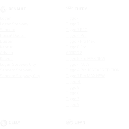
RENAULT
CHERY
Logan
Tiggo 4
Logan Stepway
Tiggo 7
Sandero
Tiggo 7 PRO
Новый Duster
Tiggo 4 Pro
Duster
Tiggo 7 Pro Max
Kaptur
Tiggo 8 Pro
Arkana
ARRIZO 8
Koleos
Tiggo 8 Pro MAX NEW
Logan Stepway City
Tiggo 4 NEW
Sandero Stepway
Tiggo 4 Pro 18 YEARS EDITION
Sandero Stepway City
Tiggo 7 Pro MAX NEW
Tiggo 7L
Tiggo 9
Tiggo 8
Tiggo 3
Tiggo 5
GEELY
LIFAN