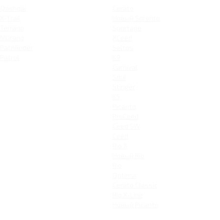
Qashqai
Cerato
X-Trail
Новый Sorento
Terrano
Sportage
Murano
XCeed
Pathfinder
Seltos
Patrol
K9
Carnival
Soul
Stinger
K5
Picanto
ProCeed
Ceed SW
Ceed
Rio X
Новый Rio
Rio
Optima
Cerato Classic
Rio X-Line
Новый Picanto