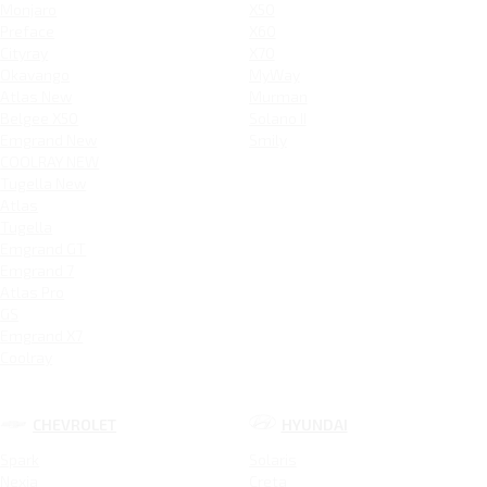
Monjaro
X50
Preface
X60
Cityray
X70
Okavango
MyWay
Atlas New
Murman
Belgee X50
Solano II
Emgrand New
Smily
COOLRAY NEW
Tugella New
Atlas
Tugella
Emgrand GT
Emgrand 7
Atlas Pro
GS
Emgrand X7
Coolray
CHEVROLET
HYUNDAI
Spark
Solaris
Nexia
Creta