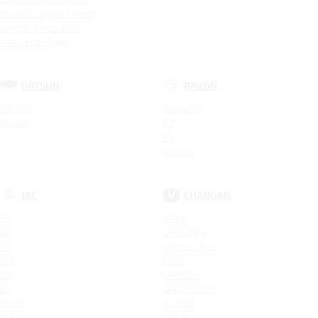
Новый Largus 5 мест
Largus Cross CNG
4x4 Urban 5 дв.
DATSUN
RAVON
ON-DO
Nexia R3
MI-DO
R2
R4
Gentra
JAC
CHANGAN
S3
UNI-K
S5
CS95 New
T6
Hunter Plus
JS4
CS95
JS6
LAMORE
S7
EADO PLUS
IEV7S
ALSVIN
JS3
UNI-V