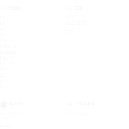
HAVAL
DFM
H2
580
H5
H30 CROSS
H6
DF6
H9
AX7
F7 NEW
H6 Coupe
F7X NEW
Dargo X
H6 New
M6
H3
H7
Jolion
SUZUKI
GREAT WALL
All New Jimny
GWM Wingle 7
SX4
Vitara