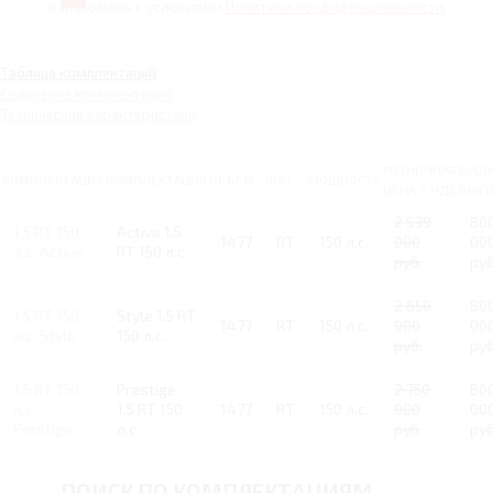
ознакомлен с условиями
Политики конфиденциальности
Таблица комплектаций
Сравнение комплектаций
Технические характеристики
РОЗНИЧНАЯ
ВАШ
КОМПЛЕКТАЦИЯ
КОМПЛЕКТАЦИЯ
ОБЪЕМ
КПП
МОЩНОСТЬ
ЦЕНА С НДС
ВЫГ
2 539
80
1.5 RT 150
Active 1.5
1477
RT
150 л.с.
000
00
л.с. Active
RT 150 л.с.
руб.
руб
2 650
80
1.5 RT 150
Style 1.5 RT
1477
RT
150 л.с.
000
00
л.с. Style
150 л.с.
руб.
руб
1.5 RT 150
Prestige
2 750
80
л.с.
1.5 RT 150
1477
RT
150 л.с.
000
00
Prestige
л.с.
руб.
руб
ПОИСК ПО КОМПЛЕКТАЦИЯМ