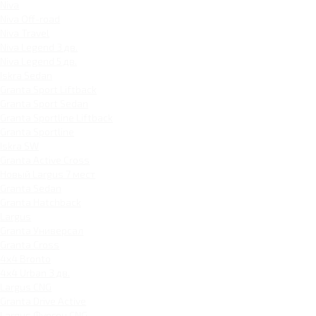
Niva
Niva Off-road
Niva Travel
Niva Legend 3 дв.
Niva Legend 5 дв.
Iskra Sedan
Granta Sport Liftback
Granta Sport Sedan
Granta Sportline Liftback
Granta Sportline
Iskra SW
Granta Active Cross
Новый Largus 7 мест
Granta Sedan
Granta Hatchback
Largus
Granta Универсал
Granta Cross
4x4 Bronto
4x4 Urban 3 дв.
Largus CNG
Granta Drive Active
Largus Фургон CNG