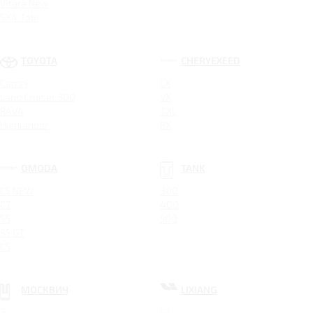
Vitara New
SX4 Tabi
TOYOTA
CHERYEXEED
Camry
LX
Land Cruiser 300
VX
RAV4
TXL
Highlander
RX
OMODA
TANK
C5 NEW
300
C7
400
S5
500
S5 GT
C5
МОСКВИЧ
LIXIANG
3
L7