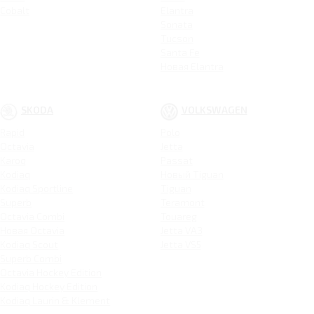
Cobalt
Elantra
Sonata
Tucson
Santa Fe
Новая Elantra
SKODA
VOLKSWAGEN
Rapid
Polo
Octavia
Jetta
Karoq
Passat
Kodiaq
Новый Tiguan
Kodiaq Sportline
Tiguan
Superb
Teramont
Octavia Combi
Touareg
Новая Octavia
Jetta VA3
Kodiaq Scout
Jetta VS5
Superb Combi
Octavia Hockey Edition
Kodiaq Hockey Edition
Kodiaq Laurin & Klement