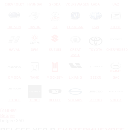
CHEVROLET
HYUNDAI
SKODA
VOLKSWAGEN
LADA
UAZ
DATSUN
RAVON
JAC
CHANGAN
FAW
ZOTYE
HAVAL
DFM
SUZUKI
GREAT
TOYOTA
CHERYEXEED
WALL
OMODA
TANK
МОСКВИЧ
LIXIANG
ZEEKR
GAC
JETOUR
TENET
BELGEE
SOLARIS
JAECOO
VOLGA
Главная
Belgee
belgee X50