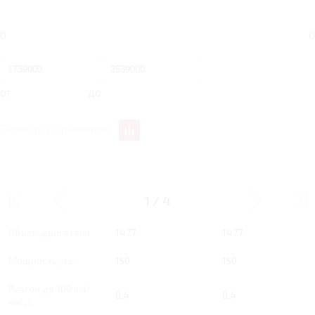
0
0
от
до
Перейти к сравнению
1.5 RT 150 Л.С. ACTIVE
1.5 RT 150 Л.С. STYLE
1
/
4
Тип двигателя
Бензин
Бензин
Объем двигателя
1477
1477
Мощность, л.с.
150
150
Разгон до 100 км/
8.4
8.4
час, с