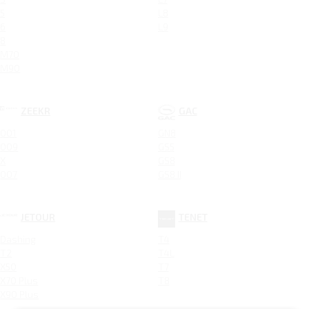
5
L8
6
L9
8
M70
M90
ZEEKR
GAC
001
GN8
009
GS5
X
GS8
007
GS8 II
JETOUR
TENET
Dashing
T4
T2
T4L
X50
T7
X70 Plus
T8
X90 Plus