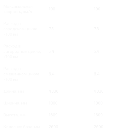
Максимальная
190
190
скорость, км/ч
Расход в
городском цикле,
7.8
7.8
/100 км
Расход в
загородном цикле,
5.4
5.4
/100 км
Расход в
смешанном цикле,
6.4
6.4
/100 км
Длина, мм
4330
4330
Ширина, мм
1800
1800
Высота, мм
1609
1609
Колесная база, мм
2600
2600