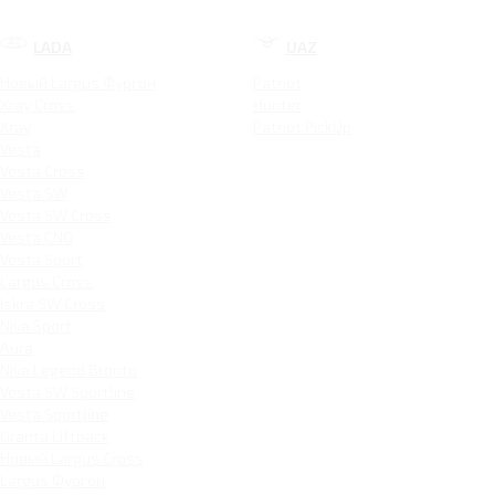
LADA
UAZ
Новый Largus Фургон
Patriot
Xray Cross
Hunter
Xray
Patriot PickUp
Vesta
Vesta Cross
Vesta SW
Vesta SW Cross
Vesta CNG
Vesta Sport
Largus Cross
Iskra SW Cross
Niva Sport
Aura
Niva Legend Bronto
Vesta SW Sportline
Vesta Sportline
Granta Liftback
Новый Largus Cross
Largus Фургон