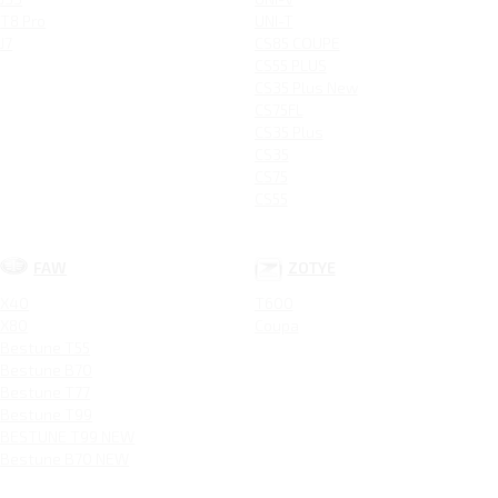
T8 Pro
UNI-T
J7
CS85 COUPE
CS55 PLUS
CS35 Plus New
CS75FL
CS35 Plus
CS35
CS75
CS55
FAW
ZOTYE
X40
T600
X80
Coupa
Bestune T55
Bestune B70
Bestune T77
Bestune T99
BESTUNE T99 NEW
Bestune B70 NEW