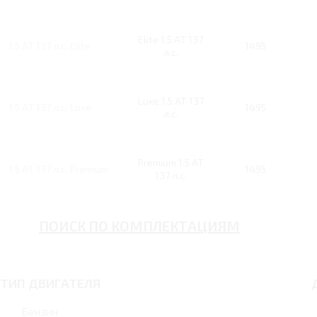
Elite 1.5 AT 137
1.5 AT 137 л.с. Elite
1495
л.с.
Luxe 1.5 AT 137
1.5 AT 137 л.с. Luxe
1495
л.с.
Premium 1.5 AT
1.5 AT 137 л.с. Premium
1495
137 л.с.
ПОИСК ПО КОМПЛЕКТАЦИЯМ
ТИП ДВИГАТЕЛЯ
Бензин