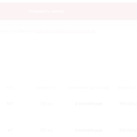
млен с условиями
Политики конфиденциальности
КПП
МОЩНОСТЬ
РОЗНИЧНАЯ ЦЕНА С НДС
ВАША ВЫГ
MT
137 л.с.
2 249 000 руб.
399 000 р
AT
137 л.с.
2 409 000 руб.
399 000 р