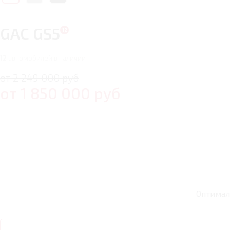
GAC GS5
12
автомобилей в наличии
от 2 249 000 руб
от
1 850 000
руб
Оптимал