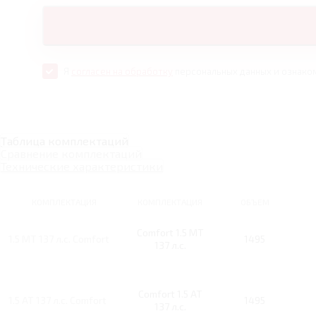
Я
согласен на обработку
персональных данных и ознако
Таблица комплектаций
Сравнение комплектаций
Технические характеристики
КОМПЛЕКТАЦИЯ
КОМПЛЕКТАЦИЯ
ОБЪЕМ
Comfort 1.5 MT
1.5 MT 137 л.с. Comfort
1495
137 л.с.
Comfort 1.5 AT
1.5 AT 137 л.с. Comfort
1495
137 л.с.