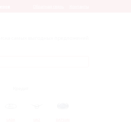
леров
Обратная связь
Контакты
оиска самых выгодных предложений
Кредит
LADA
UAZ
DATSUN