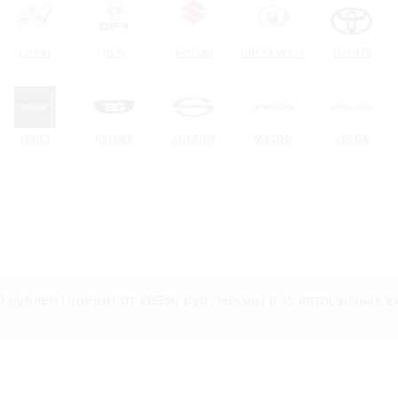
HAVAL
DFM
SUZUKI
GREAT WALL
TOYOTA
TENET
BELGEE
SOLARIS
JAECOO
VOLGA
0 рублей (кредит от 28860 руб./месяц) в 35 автосалонах 