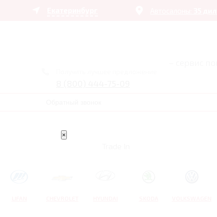
Екатеринбург
Автосалоны:
35 ди
– сервис п
Получить лучшее предложение
8 (800) 444-75-09
Обратный звонок
×
Trade In
LIFAN
CHEVROLET
HYUNDAI
SKODA
VOLKSWAGEN