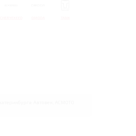
CHERYEXEED
OMODA
TANK
Екатеринбурга: Автовек, АСМОТО