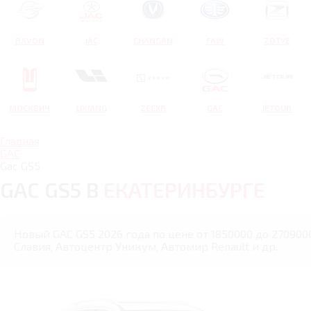
RAVON
JAC
CHANGAN
FAW
ZOTYE
МОСКВИЧ
LIXIANG
ZEEKR
GAC
JETOUR
Главная
GAC
Gac GS5
GAC GS5 В
ЕКАТЕРИНБУРГЕ
Новый GAC GS5 2026 года по цене от 1850000 до 270900
Славия, Автоцентр Уникум, Автомир Renault и др.