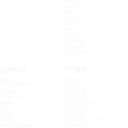
ProCeed
Ceed SW
Ceed
Rio X
Новый Rio
Rio
Optima
Cerato Classic
Rio X-Line
Новый Picanto
RENAULT
CHERY
Logan
Tiggo 4
Logan Stepway
Tiggo 7
Sandero
Tiggo 7 PRO
Новый Duster
Tiggo 4 Pro
Duster
Tiggo 7 Pro Max
Kaptur
Tiggo 8 Pro
Arkana
ARRIZO 8
Koleos
Tiggo 8 Pro MAX NEW
Logan Stepway City
Tiggo 4 NEW