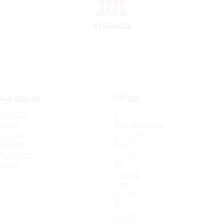
47 БАНКОВ
NISSAN
KIA
Qashqai
Cerato
X-Trail
Новый Sorento
Terrano
Sportage
Murano
XCeed
Pathfinder
Seltos
Patrol
K9
Carnival
Soul
Stinger
K5
Picanto