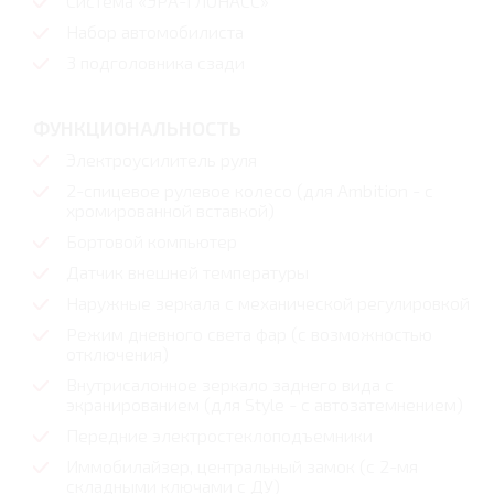
Система «ЭРА-ГЛОНАСС»
Набор автомобилиста
3 подголовника сзади
ФУНКЦИОНАЛЬНОСТЬ
Электроусилитель руля
2-спицевое рулевое колесо (для Ambition - с
хромированной вставкой)
Бортовой компьютер
Датчик внешней температуры
Наружные зеркала с механической регулировкой
Режим дневного света фар (с возможностью
отключения)
Внутрисалонное зеркало заднего вида с
экранированием (для Style - с автозатемнением)
Передние электростеклоподъемники
Иммобилайзер, центральный замок (с 2-мя
складными ключами с ДУ)