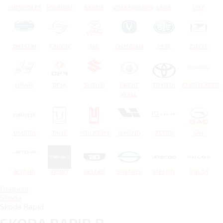
CHEVROLET
HYUNDAI
SKODA
VOLKSWAGEN
LADA
UAZ
DATSUN
RAVON
JAC
CHANGAN
FAW
ZOTYE
HAVAL
DFM
SUZUKI
GREAT
TOYOTA
CHERYEXEED
WALL
OMODA
TANK
МОСКВИЧ
LIXIANG
ZEEKR
GAC
JETOUR
TENET
BELGEE
SOLARIS
JAECOO
VOLGA
Главная
Skoda
Skoda Rapid