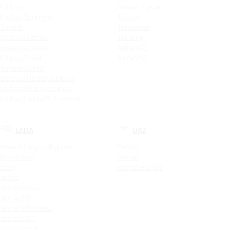
Kodiaq
Новый Tiguan
Kodiaq Sportline
Tiguan
Superb
Teramont
Octavia Combi
Touareg
Новая Octavia
Jetta VA3
Kodiaq Scout
Jetta VS5
Superb Combi
Octavia Hockey Edition
Kodiaq Hockey Edition
Kodiaq Laurin & Klement
LADA
UAZ
Новый Largus Фургон
Patriot
Xray Cross
Hunter
Xray
Patriot PickUp
Vesta
Vesta Cross
Vesta SW
Vesta SW Cross
Vesta CNG
Vesta Sport