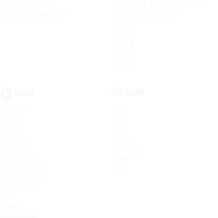
Sandero Stepway
Tiggo 4 Pro 18 YEARS EDITION
Sandero Stepway City
Tiggo 7 Pro MAX NEW
Tiggo 7L
Tiggo 9
Tiggo 8
Tiggo 3
Tiggo 5
GEELY
LIFAN
Monjaro
X50
Preface
X60
Cityray
X70
Okavango
MyWay
Atlas New
Murman
Belgee X50
Solano II
Emgrand New
Smily
COOLRAY NEW
Tugella New
Atlas
Tugella
Emgrand GT