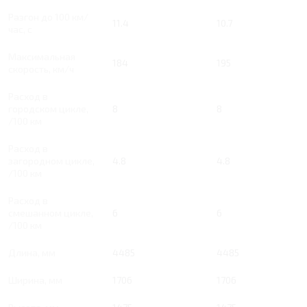
Разгон до 100 км/
11.4
10.7
час, с
Максимальная
184
195
скорость, км/ч
Расход в
городском цикле,
8
8
/100 км
Расход в
загородном цикле,
4.8
4.8
/100 км
Расход в
смешанном цикле,
6
6
/100 км
Длина, мм
4485
4485
Ширина, мм
1706
1706