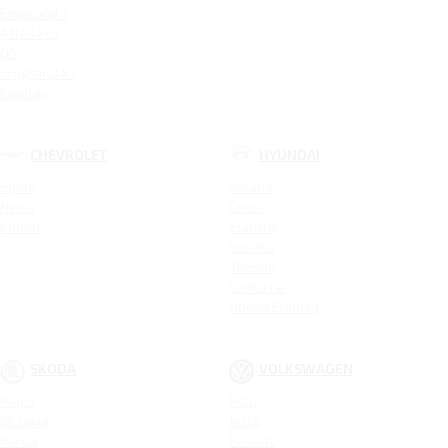
Emgrand 7
Atlas Pro
GS
Emgrand X7
Coolray
CHEVROLET
HYUNDAI
Spark
Solaris
Nexia
Creta
Cobalt
Elantra
Sonata
Tucson
Santa Fe
Новая Elantra
SKODA
VOLKSWAGEN
Rapid
Polo
Octavia
Jetta
Karoq
Passat