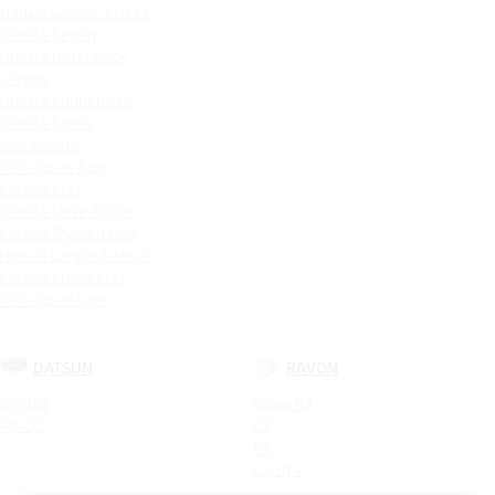
Новый Largus 7 мест
Granta Sedan
Granta Hatchback
Largus
Granta Универсал
Granta Cross
4x4 Bronto
4x4 Urban 3 дв.
Largus CNG
Granta Drive Active
Largus Фургон CNG
Новый Largus 5 мест
Largus Cross CNG
4x4 Urban 5 дв.
DATSUN
RAVON
ON-DO
Nexia R3
MI-DO
R2
R4
Gentra