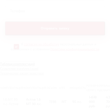
Я
согласен на обработку
персональных данных и
ознакомлен с условиями
Политики конфиденциальности
Таблица комплектаций
Сравнение комплектаций
Технические характеристики
РОЗНИЧНАЯ
ВАШ
КОМПЛЕКТАЦИЯ
КОМПЛЕКТАЦИЯ
ОБЪЕМ
КПП
МОЩНОСТЬ
ЦЕНА С НДС
ВЫГ
1 070
43
1.6 MT 90
Active 1.6
1598
MT
90 л.с.
000
70
л.с. Active
MT 90 л.с.
руб.
ру