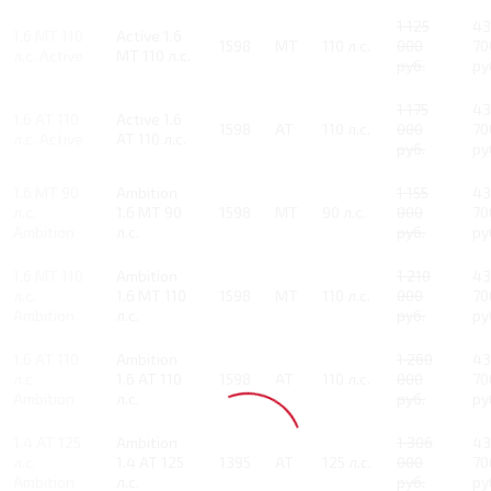
1 125
43
1.6 MT 110
Active 1.6
1598
MT
110 л.с.
000
70
л.с. Active
MT 110 л.с.
руб.
ру
1 175
43
1.6 AT 110
Active 1.6
1598
AT
110 л.с.
000
70
л.с. Active
AT 110 л.с.
руб.
ру
1.6 MT 90
Ambition
1 155
43
л.с.
1.6 MT 90
1598
MT
90 л.с.
000
70
Ambition
л.с.
руб.
ру
1.6 MT 110
Ambition
1 210
43
л.с.
1.6 MT 110
1598
MT
110 л.с.
000
70
Ambition
л.с.
руб.
ру
1.6 AT 110
Ambition
1 260
43
л.с.
1.6 AT 110
1598
AT
110 л.с.
000
70
Ambition
л.с.
руб.
ру
1.4 AT 125
Ambition
1 306
43
л.с.
1.4 AT 125
1395
AT
125 л.с.
000
70
Ambition
л.с.
руб.
ру