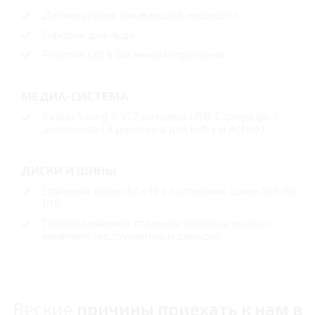
Датчик уровня омывающей жидкости
Скребок для льда
Розетка 12В в багажном отделении
МЕДИА-СИСТЕМА
Радио Swing 6.5", 2 разъема USB-C спереди, 6
динамиков (4 динамика для Entry и Active)
ДИСКИ И ШИНЫ
Стальные диски 6J x 15 с колпаками, шины 185/60
R15
Полноразмерное стальное запасное колесо,
комплект инструментов и домкрат
Веские
причины приехать к нам в