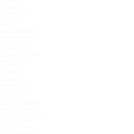
Largus Cross
Iskra SW Cross
Niva Sport
Aura
Niva Legend Bronto
Vesta SW Sportline
Vesta Sportline
Granta Liftback
Новый Largus Cross
Largus Фургон
Niva
Niva Off-road
Niva Travel
Niva Legend 3 дв.
Niva Legend 5 дв.
Iskra Sedan
Granta Sport Liftback
Granta Sport Sedan
Granta Sportline Liftback
Granta Sportline
Iskra SW
Granta Active Cross