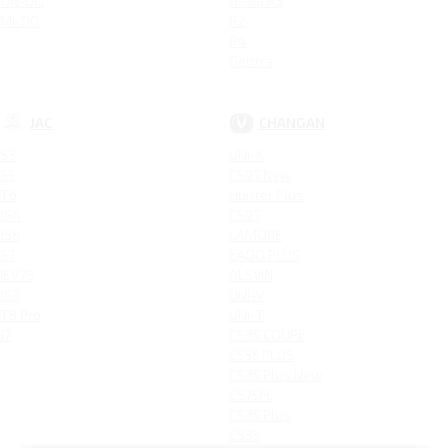
ON-DO
Nexia R3
MI-DO
R2
R4
Gentra
JAC
CHANGAN
S3
UNI-K
S5
CS95 New
T6
Hunter Plus
JS4
CS95
JS6
LAMORE
S7
EADO PLUS
IEV7S
ALSVIN
JS3
UNI-V
T8 Pro
UNI-T
J7
CS85 COUPE
CS55 PLUS
CS35 Plus New
CS75FL
CS35 Plus
CS35