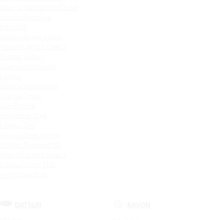
Granta Sportline Liftback
Granta Sportline
Iskra SW
Granta Active Cross
Новый Largus 7 мест
Granta Sedan
Granta Hatchback
Largus
Granta Универсал
Granta Cross
4x4 Bronto
4x4 Urban 3 дв.
Largus CNG
Granta Drive Active
Largus Фургон CNG
Новый Largus 5 мест
Largus Cross CNG
4x4 Urban 5 дв.
DATSUN
RAVON