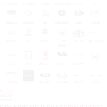
CHEVROLET
HYUNDAI
SKODA
VOLKSWAGEN
LADA
UAZ
DATSUN
RAVON
JAC
CHANGAN
FAW
ZOTYE
HAVAL
DFM
SUZUKI
GREAT
TOYOTA
CHERYEXEED
WALL
OMODA
TANK
МОСКВИЧ
LIXIANG
ZEEKR
GAC
JETOUR
TENET
BELGEE
SOLARIS
JAECOO
VOLGA
Главная
Solaris
solaris HC