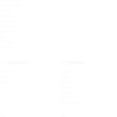
Tugella New
Atlas
Tugella
Emgrand GT
Emgrand 7
Atlas Pro
GS
Emgrand X7
Coolray
CHEVROLET
HYUNDAI
Spark
Solaris
Nexia
Creta
Cobalt
Elantra
Sonata
Tucson
Santa Fe
Новая Elantra