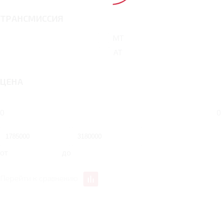
ТРАНСМИССИЯ
MT
AT
ЦЕНА
0
0
от
до
Перейти к сравнению
1.6 MT 123 Л.С. PRIME
1.6 AT 123 Л.С. CLASSIC