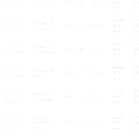
1591
MT
123 л.с.
000
00
л.с. Prime
MT 123 л.с.
руб.
ру
2 680
60
1.6 AT 123
Classic 1.6
1591
AT
123 л.с.
000
00
л.с. Classic
AT 123 л.с.
руб.
ру
2 875
60
1.6 MT 121
Family 1.6
1591
MT
121 л.с.
000
00
л.с. Family
MT 121 л.с.
руб.
ру
2 980
60
2 AT 150
Family 2 AT
1999
AT
150 л.с.
000
00
л.с. Family
150 л.с.
руб.
ру
2 AT 150
3 295
60
Lifestyle 2
л.с.
1999
AT
150 л.с.
000
00
AT 150 л.с.
Lifestyle
руб.
ру
2 AT 150
Prestige
3 780
60
л.с.
Smart 2 AT
1999
AT
150 л.с.
000
00
Prestige
150 л.с.
руб.
ру
Smart