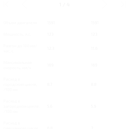
1
/
4
Тип двигателя
Бензин
Бензин
Объем двигателя
1591
1591
Мощность, л.с.
123
123
Разгон до 100 км/
12.3
11.6
час, с
Максимальная
169
169
скорость, км/ч
Расход в
городском цикле,
8.7
8.8
/100 км
Расход в
загородном цикле,
5.6
5.9
/100 км
Расход в
смешанном цикле,
6.8
7