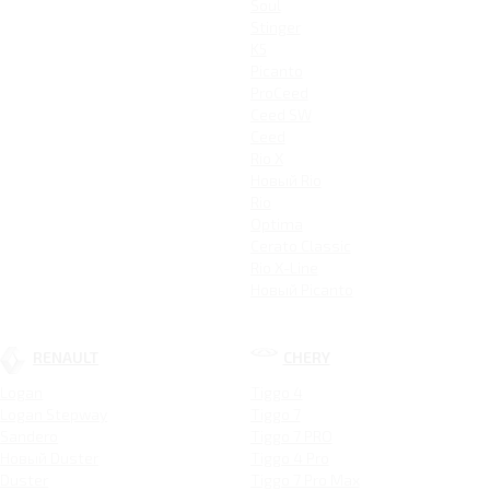
Soul
Stinger
K5
Picanto
ProCeed
Ceed SW
Ceed
Rio X
Новый Rio
Rio
Optima
Cerato Classic
Rio X-Line
Новый Picanto
RENAULT
CHERY
Logan
Tiggo 4
Logan Stepway
Tiggo 7
Sandero
Tiggo 7 PRO
Новый Duster
Tiggo 4 Pro
Duster
Tiggo 7 Pro Max