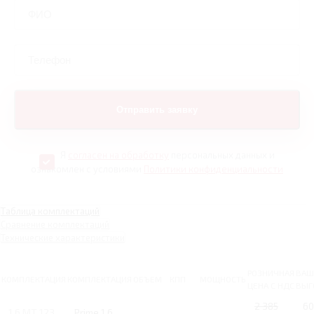
Я
согласен на обработку
персональных данных и
ознакомлен с условиями
Политики конфиденциальности
Таблица комплектаций
Сравнение комплектаций
Технические характеристики
РОЗНИЧНАЯ
ВАШ
КОМПЛЕКТАЦИЯ
КОМПЛЕКТАЦИЯ
ОБЪЕМ
КПП
МОЩНОСТЬ
ЦЕНА С НДС
ВЫГ
2 385
60
1.6 MT 123
Prime 1.6