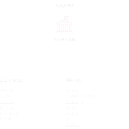
ПОДАРКИ
47 БАНКОВ
NISSAN
KIA
Qashqai
Cerato
X-Trail
Новый Sorento
Terrano
Sportage
Murano
XCeed
Pathfinder
Seltos
Patrol
K9
Carnival