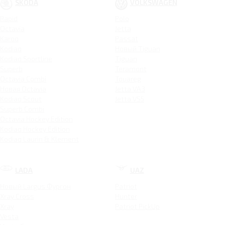
SKODA
VOLKSWAGEN
Rapid
Polo
Octavia
Jetta
Karoq
Passat
Kodiaq
Новый Tiguan
Kodiaq Sportline
Tiguan
Superb
Teramont
Octavia Combi
Touareg
Новая Octavia
Jetta VA3
Kodiaq Scout
Jetta VS5
Superb Combi
Octavia Hockey Edition
Kodiaq Hockey Edition
Kodiaq Laurin & Klement
LADA
UAZ
Новый Largus Фургон
Patriot
Xray Cross
Hunter
Xray
Patriot PickUp
Vesta