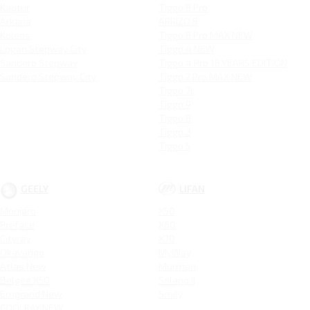
Kaptur
Tiggo 8 Pro
Arkana
ARRIZO 8
Koleos
Tiggo 8 Pro MAX NEW
Logan Stepway City
Tiggo 4 NEW
Sandero Stepway
Tiggo 4 Pro 18 YEARS EDITION
Sandero Stepway City
Tiggo 7 Pro MAX NEW
Tiggo 7L
Tiggo 9
Tiggo 8
Tiggo 3
Tiggo 5
GEELY
LIFAN
Monjaro
X50
Preface
X60
Cityray
X70
Okavango
MyWay
Atlas New
Murman
Belgee X50
Solano II
Emgrand New
Smily
COOLRAY NEW