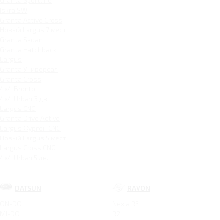
Granta Sportline
Iskra SW
Granta Active Cross
Новый Largus 7 мест
Granta Sedan
Granta Hatchback
Largus
Granta Универсал
Granta Cross
4x4 Bronto
4x4 Urban 3 дв.
Largus CNG
Granta Drive Active
Largus Фургон CNG
Новый Largus 5 мест
Largus Cross CNG
4x4 Urban 5 дв.
DATSUN
RAVON
ON-DO
Nexia R3
MI-DO
R2