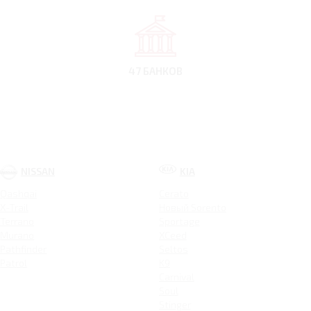
47 БАНКОВ
NISSAN
KIA
Qashqai
Cerato
X-Trail
Новый Sorento
Terrano
Sportage
Murano
XCeed
Pathfinder
Seltos
Patrol
K9
Carnival
Soul
Stinger