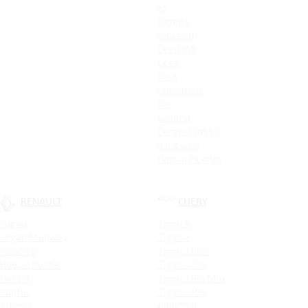
K5
Picanto
ProCeed
Ceed SW
Ceed
Rio X
Новый Rio
Rio
Optima
Cerato Classic
Rio X-Line
Новый Picanto
RENAULT
CHERY
Logan
Tiggo 4
Logan Stepway
Tiggo 7
Sandero
Tiggo 7 PRO
Новый Duster
Tiggo 4 Pro
Duster
Tiggo 7 Pro Max
Kaptur
Tiggo 8 Pro
Arkana
ARRIZO 8