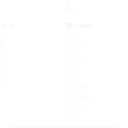
R4
Gentra
JAC
CHANGAN
S3
UNI-K
S5
CS95 New
T6
Hunter Plus
JS4
CS95
JS6
LAMORE
S7
EADO PLUS
IEV7S
ALSVIN
JS3
UNI-V
T8 Pro
UNI-T
J7
CS85 COUPE
CS55 PLUS
CS35 Plus New
CS75FL
CS35 Plus
CS35
CS75
CS55