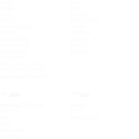
Rapid
Polo
Octavia
Jetta
Karoq
Passat
Kodiaq
Новый Tiguan
Kodiaq Sportline
Tiguan
Superb
Teramont
Octavia Combi
Touareg
Новая Octavia
Jetta VA3
Kodiaq Scout
Jetta VS5
Superb Combi
Octavia Hockey Edition
Kodiaq Hockey Edition
Kodiaq Laurin & Klement
LADA
UAZ
Новый Largus Фургон
Patriot
Xray Cross
Hunter
Xray
Patriot PickUp
Vesta
Vesta Cross
Vesta SW