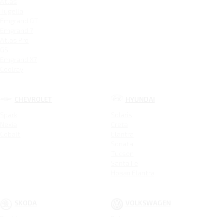
Atlas
Tugella
Emgrand GT
Emgrand 7
Atlas Pro
GS
Emgrand X7
Coolray
CHEVROLET
HYUNDAI
Spark
Solaris
Nexia
Creta
Cobalt
Elantra
Sonata
Tucson
Santa Fe
Новая Elantra
SKODA
VOLKSWAGEN