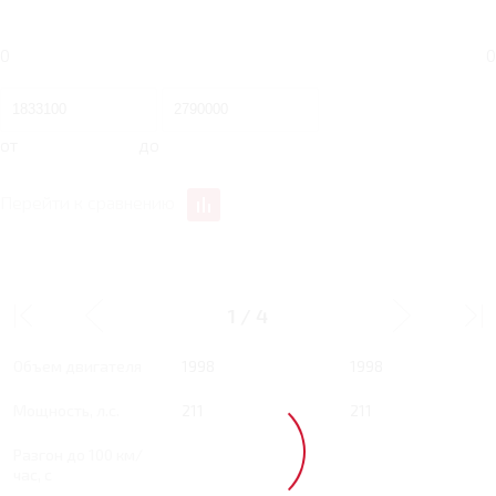
0
0
от
до
Перейти к сравнению
2 RT 211 Л.С. SUPREME+
2 RT 211 Л.С. MAX
1
/
4
Тип двигателя
Бензин
Бензин
Объем двигателя
1998
1998
Мощность, л.с.
211
211
Разгон до 100 км/
час, с