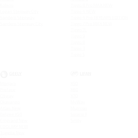
Koleos
Tiggo 8 Pro MAX NEW
Logan Stepway City
Tiggo 4 NEW
Sandero Stepway
Tiggo 4 Pro 18 YEARS EDITION
Sandero Stepway City
Tiggo 7 Pro MAX NEW
Tiggo 7L
Tiggo 9
Tiggo 8
Tiggo 3
Tiggo 5
GEELY
LIFAN
Monjaro
X50
Preface
X60
Cityray
X70
Okavango
MyWay
Atlas New
Murman
Belgee X50
Solano II
Emgrand New
Smily
COOLRAY NEW
Tugella New