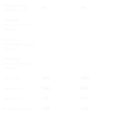
Максимальная
180
180
скорость, км/ч
Расход в
городском цикле,
/100 км
Расход в
загородном цикле,
/100 км
Расход в
смешанном цикле,
/100 км
Длина, мм
4683
4683
Ширина, мм
1886
1886
Высота, мм
1730
1730
Колесная база, мм
2738
2738