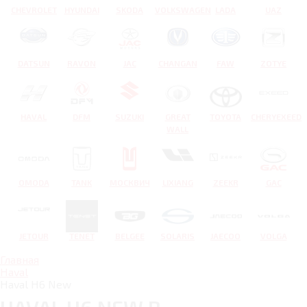
CHEVROLET
HYUNDAI
SKODA
VOLKSWAGEN
LADA
UAZ
DATSUN
RAVON
JAC
CHANGAN
FAW
ZOTYE
HAVAL
DFM
SUZUKI
GREAT
TOYOTA
CHERYEXEED
WALL
OMODA
TANK
МОСКВИЧ
LIXIANG
ZEEKR
GAC
JETOUR
TENET
BELGEE
SOLARIS
JAECOO
VOLGA
Главная
Haval
Haval H6 New