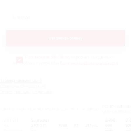
Я
согласен на обработку
персональных данных и
ознакомлен с условиями
Политики конфиденциальности
Таблица комплектаций
Сравнение комплектаций
Технические характеристики
РОЗНИЧНАЯ
ВАШ
КОМПЛЕКТАЦИЯ
КОМПЛЕКТАЦИЯ
ОБЪЕМ
КПП
МОЩНОСТЬ
ЦЕНА С НДС
ВЫГ
2 RT 211
Supreme+
2 790
31
л.с.
2 RT 211
1998
RT
211 л.с.
000
90
Supreme+
л.с.
руб.
ру