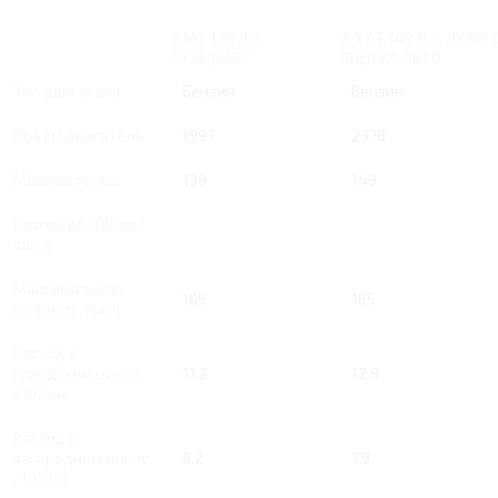
2 MT 139 Л.С.
2.4 AT 149 Л.С. ЛЮКС 
СТАНДАРТ
ЯНДЕКС.АВТО
Тип двигателя
Бензин
Бензин
Объем двигателя
1997
2378
Мощность, л.с.
139
149
Разгон до 100 км/
час, с
Максимальная
185
185
скорость, км/ч
Расход в
городском цикле,
11.2
12.9
/100 км
Расход в
загородном цикле,
6.2
7.9
/100 км