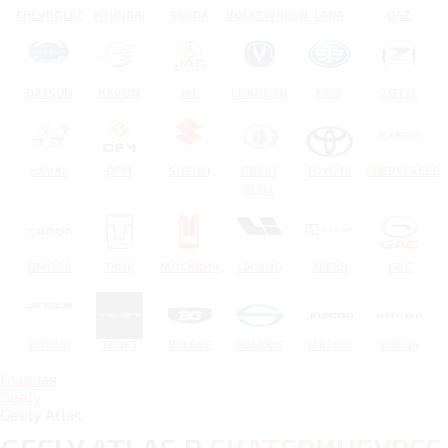
CHEVROLET
HYUNDAI
SKODA
VOLKSWAGEN
LADA
UAZ
DATSUN
RAVON
JAC
CHANGAN
FAW
ZOTYE
HAVAL
DFM
SUZUKI
GREAT
TOYOTA
CHERYEXEED
WALL
OMODA
TANK
МОСКВИЧ
LIXIANG
ZEEKR
GAC
JETOUR
TENET
BELGEE
SOLARIS
JAECOO
VOLGA
Главная
Geely
Geely Atlas