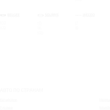
Granta Sport Liftback
Granta Sport Sedan
Granta Sportline Liftback
BELGEE
SOLARIS
JAECOO
Granta Sportline
Iskra SW
X50
HS
J7
Granta Active Cross
X70
HC
J8
Новый Largus 7 мест
KRS
Granta Sedan
Granta Hatchback
Largus
Granta Универсал
Granta Cross
4x4 Bronto
4x4 Urban 3 дв.
Largus CNG
Granta Drive Active
Largus Фургон CNG
Новый Largus 5 мест
АВТО ПО СТРАНАМ
Largus Cross CNG
4x4 Urban 5 дв.
Китайские
Немец
Русские
Корей