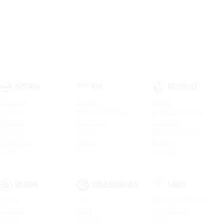
NISSAN
KIA
RENAULT
Qashqai
Cerato
Logan
X-Trail
Новый Sorento
Logan Stepway
Terrano
Sportage
Sandero
Murano
XCeed
Новый Duster
Pathfinder
Seltos
Duster
Patrol
K9
Kaptur
Carnival
Arkana
Soul
Koleos
Stinger
Logan Stepway City
SKODA
VOLKSWAGEN
LADA
K5
Sandero Stepway
Rapid
Polo
Новый Largus Фургон
Picanto
Sandero Stepway City
Octavia
Jetta
Xray Cross
ProCeed
Karoq
Passat
Xray
Ceed SW