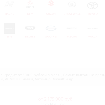
HAVAL
DFM
SUZUKI
GREAT WALL
TOYOTA
TENET
BELGEE
SOLARIS
JAECOO
VOLGA
в кредит от 30419 рублей в месяц. Самые выгодные пред
м, АСМОТО Славия, Автомир Renault и др.
от
2 179 900
руб
от 2 539 900 руб