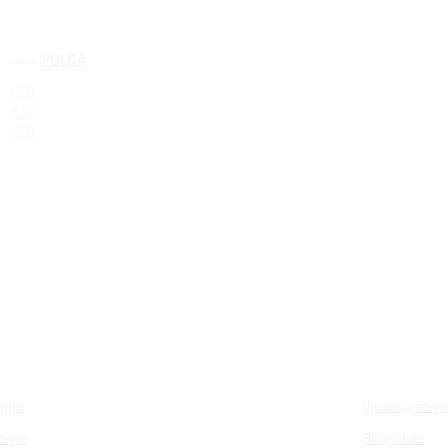
VOLGA
C50
K40
K50
кие
Французски
ские
Японские