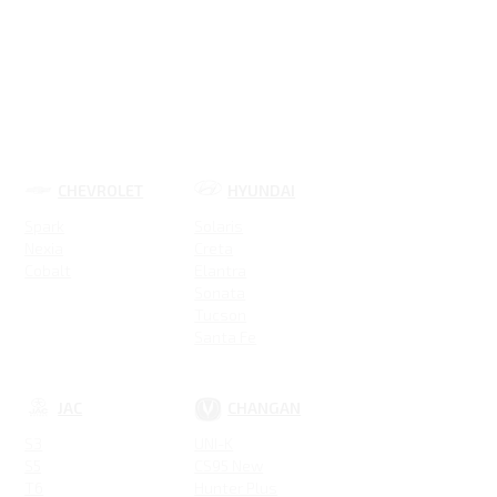
CHEVROLET
HYUNDAI
Spark
Solaris
Nexia
Creta
Cobalt
Elantra
Sonata
Tucson
Santa Fe
Новая Elantra
JAC
CHANGAN
S3
UNI-K
S5
CS95 New
T6
Hunter Plus