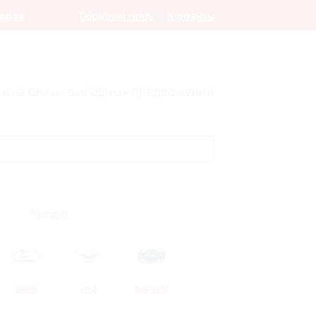
леров
Обратная связь
Контакты
оиска самых выгодных предложений
Кредит
LADA
UAZ
DATSUN