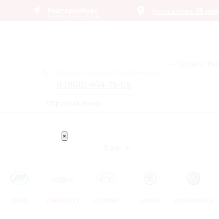
Екатеринбург
Автосалоны:
35 ди
– сервис п
Получить лучшее предложение
8 (800) 444-75-09
Обратный звонок
×
Trade In
LIFAN
CHEVROLET
HYUNDAI
SKODA
VOLKSWAGEN