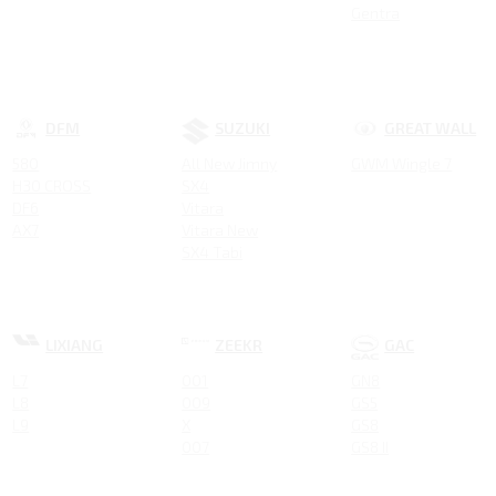
Gentra
Tiggo 8
Atlas Pro
Tiggo 3
GS
Tiggo 5
Emgrand X7
Coolray
DFM
SUZUKI
GREAT WALL
580
All New Jimny
GWM Wingle 7
H30 CROSS
SX4
DF6
Vitara
AX7
Vitara New
SX4 Tabi
LIXIANG
ZEEKR
GAC
L7
001
GN8
L8
009
GS5
L9
X
GS8
007
GS8 II