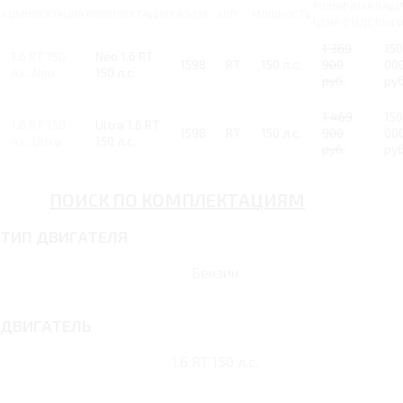
РОЗНИЧНАЯ
ВАШ
КОМПЛЕКТАЦИЯ
КОМПЛЕКТАЦИЯ
ОБЪЕМ
КПП
МОЩНОСТЬ
ЦЕНА С НДС
ВЫГ
1 369
150
1.6 RT 150
Neo 1.6 RT
1598
RT
150 л.с.
900
00
л.с. Neo
150 л.с.
руб.
руб
1 469
150
1.6 RT 150
Ultra 1.6 RT
1598
RT
150 л.с.
900
00
л.с. Ultra
150 л.с.
руб.
руб
ПОИСК ПО КОМПЛЕКТАЦИЯМ
ТИП ДВИГАТЕЛЯ
Бензин
ДВИГАТЕЛЬ
1.6 RT 150 л.с.