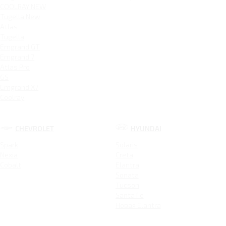
COOLRAY NEW
Tugella New
Atlas
Tugella
Emgrand GT
Emgrand 7
Atlas Pro
GS
Emgrand X7
Coolray
CHEVROLET
HYUNDAI
Spark
Solaris
Nexia
Creta
Cobalt
Elantra
Sonata
Tucson
Santa Fe
Новая Elantra