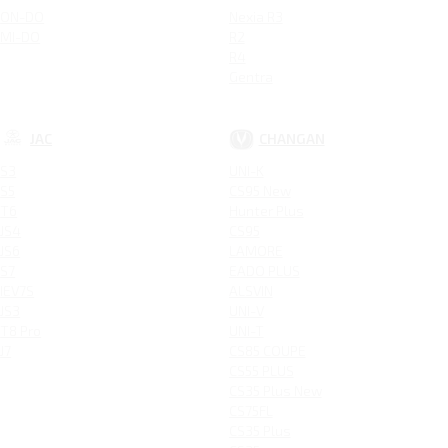
ON-DO
Nexia R3
MI-DO
R2
R4
Gentra
JAC
CHANGAN
S3
UNI-K
S5
CS95 New
T6
Hunter Plus
JS4
CS95
JS6
LAMORE
S7
EADO PLUS
IEV7S
ALSVIN
JS3
UNI-V
T8 Pro
UNI-T
J7
CS85 COUPE
CS55 PLUS
CS35 Plus New
CS75FL
CS35 Plus