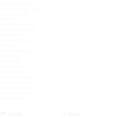
Granta Sport Sedan
Granta Sportline Liftback
Granta Sportline
Iskra SW
Granta Active Cross
Новый Largus 7 мест
Granta Sedan
Granta Hatchback
Largus
Granta Универсал
Granta Cross
4x4 Bronto
4x4 Urban 3 дв.
Largus CNG
Granta Drive Active
Largus Фургон CNG
Новый Largus 5 мест
Largus Cross CNG
4x4 Urban 5 дв.
DATSUN
RAVON