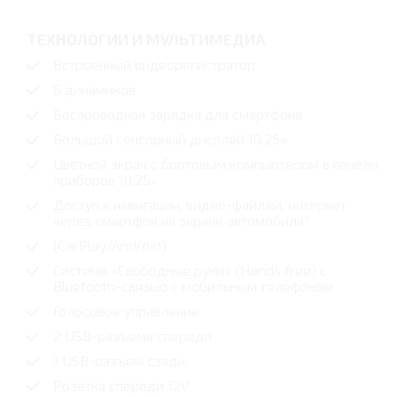
ТЕХНОЛОГИИ И МУЛЬТИМЕДИА
Встроенный видеорегистратор
6 динамиков
Беспроводная зарядка для смартфона
Большой сенсорный дисплей 10.25»
Цветной экран с бортовым компьютером в панели
приборов 10.25»
Доступ к навигации, видео-файлам, интернет
через смартфон на экране автомобиля*
(CarPlay/Android)
Система «Свободные руки» (Hands free) с
Bluetooth-связью с мобильным телефоном
Голосовое управление
2 USB-разъема спереди
1 USB-разъем сзади
Розетка спереди 12V