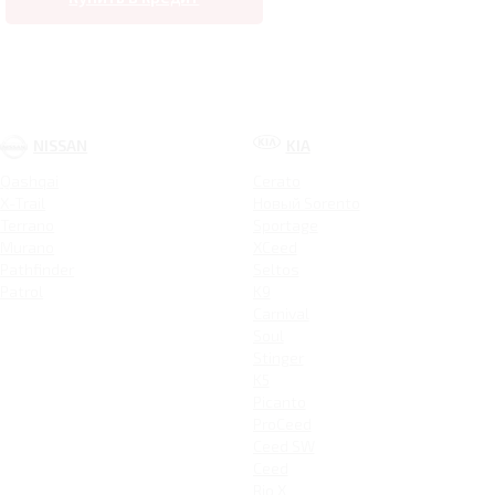
NISSAN
KIA
Qashqai
Cerato
X-Trail
Новый Sorento
Terrano
Sportage
Murano
XCeed
Pathfinder
Seltos
Patrol
K9
Carnival
Soul
Stinger
K5
Picanto
ProCeed
Ceed SW
Ceed
Rio X