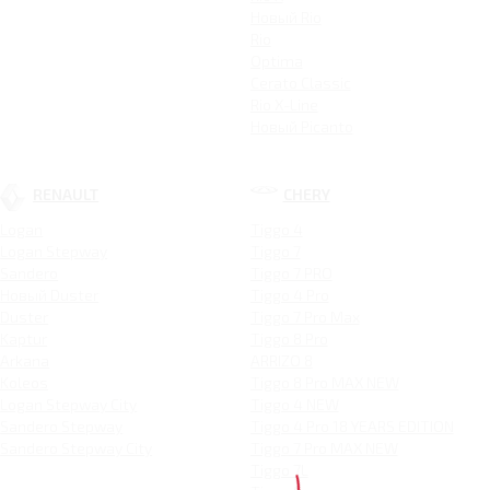
Новый Rio
Rio
Optima
Cerato Classic
Rio X-Line
Новый Picanto
RENAULT
CHERY
Logan
Tiggo 4
Logan Stepway
Tiggo 7
Sandero
Tiggo 7 PRO
Новый Duster
Tiggo 4 Pro
Duster
Tiggo 7 Pro Max
Kaptur
Tiggo 8 Pro
Arkana
ARRIZO 8
Koleos
Tiggo 8 Pro MAX NEW
Logan Stepway City
Tiggo 4 NEW
Sandero Stepway
Tiggo 4 Pro 18 YEARS EDITION
Sandero Stepway City
Tiggo 7 Pro MAX NEW
Tiggo 7L