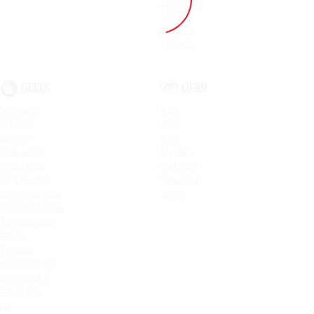
Tiggo 9
Tiggo 8
Tiggo 3
Tiggo 5
GEELY
LIFAN
Monjaro
X50
Preface
X60
Cityray
X70
Okavango
MyWay
Atlas New
Murman
Belgee X50
Solano II
Emgrand New
Smily
COOLRAY NEW
Tugella New
Atlas
Tugella
Emgrand GT
Emgrand 7
Atlas Pro
GS