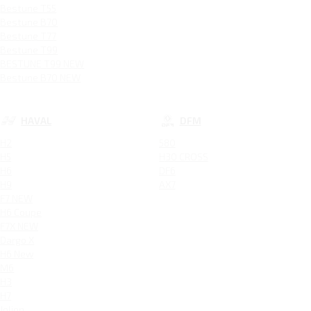
Bestune T55
Bestune B70
Bestune T77
Bestune T99
BESTUNE T99 NEW
Bestune B70 NEW
HAVAL
DFM
H2
580
H5
H30 CROSS
H6
DF6
H9
AX7
F7 NEW
H6 Coupe
F7X NEW
Dargo X
H6 New
M6
H3
H7
Jolion