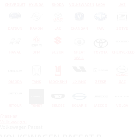
CHEVROLET
HYUNDAI
SKODA
VOLKSWAGEN
LADA
UAZ
DATSUN
RAVON
JAC
CHANGAN
FAW
ZOTYE
HAVAL
DFM
SUZUKI
GREAT
TOYOTA
CHERYEXEED
WALL
OMODA
TANK
МОСКВИЧ
LIXIANG
ZEEKR
GAC
JETOUR
TENET
BELGEE
SOLARIS
JAECOO
VOLGA
Главная
Volkswagen
Volkswagen Passat