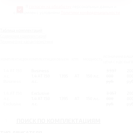
Я
согласен на обработку
персональных данных и
ознакомлен с условиями
Политики конфиденциальности
Таблица комплектаций
Сравнение комплектаций
Технические характеристики
РОЗНИЧНАЯ
ВАШ
КОМПЛЕКТАЦИЯ
КОМПЛЕКТАЦИЯ
ОБЪЕМ
КПП
МОЩНОСТЬ
ЦЕНА С НДС
ВЫГ
1.4 AT 150
Business
3 597
20
л.с.
1.4 AT 150
1395
AT
150 л.с.
000
00
Business
л.с.
руб.
руб
1.4 AT 150
Exclusive
3 957
20
л.с.
1.4 AT 150
1395
AT
150 л.с.
000
00
Exclusive
л.с.
руб.
руб
ПОИСК ПО КОМПЛЕКТАЦИЯМ
ТИП ДВИГАТЕЛЯ