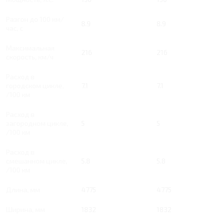
Разгон до 100 км/
8.9
8.9
час, с
Максимальная
216
216
скорость, км/ч
Расход в
городском цикле,
7.1
7.1
/100 км
Расход в
загородном цикле,
5
5
/100 км
Расход в
смешанном цикле,
5.8
5.8
/100 км
Длина, мм
4775
4775
Ширина, мм
1832
1832