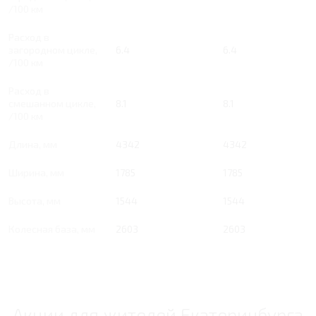
/100 км
Расход в
загородном цикле,
6.4
6.4
/100 км
Расход в
смешанном цикле,
8.1
8.1
/100 км
Длина, мм
4342
4342
Ширина, мм
1785
1785
Высота, мм
1544
1544
Колесная база, мм
2603
2603
Акции для жителей Екатеринбурга