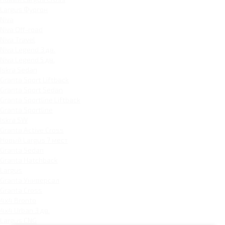
Largus Фургон
Niva
Niva Off-road
Niva Travel
Niva Legend 3 дв.
Niva Legend 5 дв.
Iskra Sedan
Granta Sport Liftback
Granta Sport Sedan
Granta Sportline Liftback
Granta Sportline
Iskra SW
Granta Active Cross
Новый Largus 7 мест
Granta Sedan
Granta Hatchback
Largus
Granta Универсал
Granta Cross
4x4 Bronto
4x4 Urban 3 дв.
Largus CNG