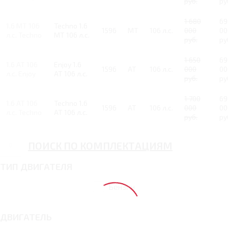
руб.
ру
1 680
69
1.6 MT 106
Techno 1.6
1596
MT
106 л.с.
000
00
л.с. Techno
MT 106 л.с.
руб.
ру
1 650
69
1.6 AT 106
Enjoy 1.6
1596
AT
106 л.с.
000
00
л.с. Enjoy
AT 106 л.с.
руб.
ру
1 700
69
1.6 AT 106
Techno 1.6
1596
AT
106 л.с.
000
00
л.с. Techno
AT 106 л.с.
руб.
ру
ПОИСК ПО КОМПЛЕКТАЦИЯМ
ТИП ДВИГАТЕЛЯ
Бензин
ДВИГАТЕЛЬ