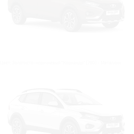
Цвет: Золотисто-коричневый "Кориандр" (790) - Металлик