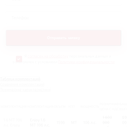
Я
согласен на обработку
персональных данных и
ознакомлен с условиями
Политики конфиденциальности
Таблица комплектаций
Сравнение комплектаций
Технические характеристики
РОЗНИЧНАЯ
ВАШ
КОМПЛЕКТАЦИЯ
КОМПЛЕКТАЦИЯ
ОБЪЕМ
КПП
МОЩНОСТЬ
ЦЕНА С НДС
ВЫГ
1 600
69
1.6 MT 106
Enjoy 1.6
1596
MT
106 л.с.
000
00
л.с. Enjoy
MT 106 л.с.