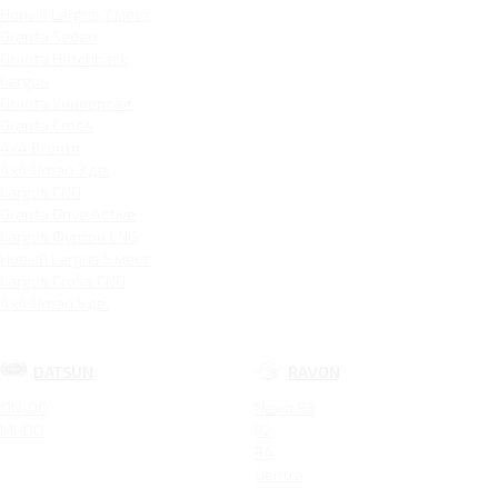
Новый Largus 7 мест
Granta Sedan
Granta Hatchback
Largus
Granta Универсал
Granta Cross
4x4 Bronto
4x4 Urban 3 дв.
Largus CNG
Granta Drive Active
Largus Фургон CNG
Новый Largus 5 мест
Largus Cross CNG
4x4 Urban 5 дв.
DATSUN
RAVON
ON-DO
Nexia R3
MI-DO
R2
R4
Gentra