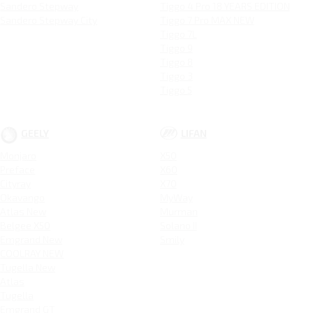
Sandero Stepway
Tiggo 4 Pro 18 YEARS EDITION
Sandero Stepway City
Tiggo 7 Pro MAX NEW
Tiggo 7L
Tiggo 9
Tiggo 8
Tiggo 3
Tiggo 5
GEELY
LIFAN
Monjaro
X50
Preface
X60
Cityray
X70
Okavango
MyWay
Atlas New
Murman
Belgee X50
Solano II
Emgrand New
Smily
COOLRAY NEW
Tugella New
Atlas
Tugella
Emgrand GT