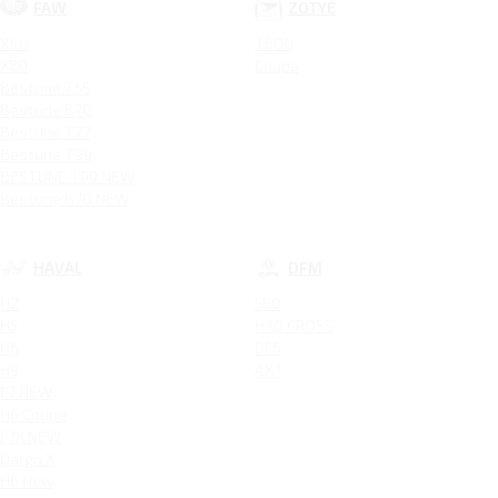
FAW
ZOTYE
X40
T600
X80
Coupa
Bestune T55
Bestune B70
Bestune T77
Bestune T99
BESTUNE T99 NEW
Bestune B70 NEW
HAVAL
DFM
H2
580
H5
H30 CROSS
H6
DF6
H9
AX7
F7 NEW
H6 Coupe
F7X NEW
Dargo X
H6 New