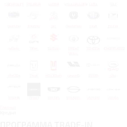
CHEVROLET
HYUNDAI
SKODA
VOLKSWAGEN
LADA
UAZ
DATSUN
RAVON
JAC
CHANGAN
FAW
ZOTYE
HAVAL
DFM
SUZUKI
GREAT
TOYOTA
CHERYEXEED
WALL
OMODA
TANK
МОСКВИЧ
LIXIANG
ZEEKR
GAC
JETOUR
TENET
BELGEE
SOLARIS
JAECOO
VOLGA
Главная
Кредит
ПРОГРАММА TRADE-IN