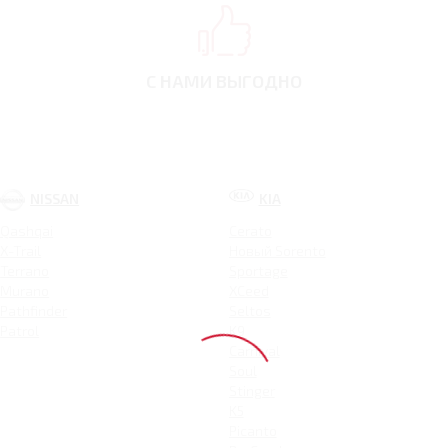
С НАМИ ВЫГОДНО
NISSAN
KIA
Qashqai
Cerato
X-Trail
Новый Sorento
Terrano
Sportage
Murano
XCeed
Pathfinder
Seltos
Patrol
K9
Carnival
Soul
Stinger
K5
Picanto