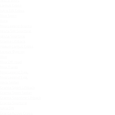
Vesta Sport
Largus Cross
Iskra SW Cross
Niva Sport
Aura
Niva Legend Bronto
Vesta SW Sportline
Vesta Sportline
Granta Liftback
Новый Largus Cross
Largus Фургон
Niva
Niva Off-road
Niva Travel
Niva Legend 3 дв.
Niva Legend 5 дв.
Iskra Sedan
Granta Sport Liftback
Granta Sport Sedan
Granta Sportline Liftback
Granta Sportline
Iskra SW
Granta Active Cross