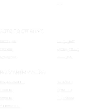
K50
АВТО ПО СТРАНАМ
Китайские
Корейские
Русские
Французские
Немецкие
Японские
ВАРИАНТЫ КУЗОВА
Внедорожники
Хэтчбеки
Пикапы
Фургоны
Седаны
Лифтбеки
Универсалы