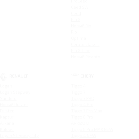
ProCeed
Ceed SW
Ceed
Rio X
Новый Rio
Rio
Optima
Cerato Classic
Rio X-Line
Новый Picanto
RENAULT
CHERY
Logan
Tiggo 4
Logan Stepway
Tiggo 7
Sandero
Tiggo 7 PRO
Новый Duster
Tiggo 4 Pro
Duster
Tiggo 7 Pro Max
Kaptur
Tiggo 8 Pro
Arkana
ARRIZO 8
Koleos
Tiggo 8 Pro MAX NEW
Logan Stepway City
Tiggo 4 NEW