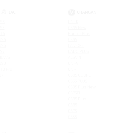
JAC
CHANGAN
S3
UNI-K
S5
CS95 New
T6
Hunter Plus
JS4
CS95
JS6
LAMORE
S7
EADO PLUS
IEV7S
ALSVIN
JS3
UNI-V
T8 Pro
UNI-T
J7
CS85 COUPE
CS55 PLUS
CS35 Plus New
CS75FL
CS35 Plus
CS35
CS75
CS55