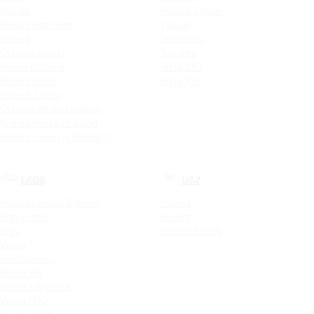
Kodiaq
Новый Tiguan
Kodiaq Sportline
Tiguan
Superb
Teramont
Octavia Combi
Touareg
Новая Octavia
Jetta VA3
Kodiaq Scout
Jetta VS5
Superb Combi
Octavia Hockey Edition
Kodiaq Hockey Edition
Kodiaq Laurin & Klement
LADA
UAZ
Новый Largus Фургон
Patriot
Xray Cross
Hunter
Xray
Patriot PickUp
Vesta
Vesta Cross
Vesta SW
Vesta SW Cross
Vesta CNG