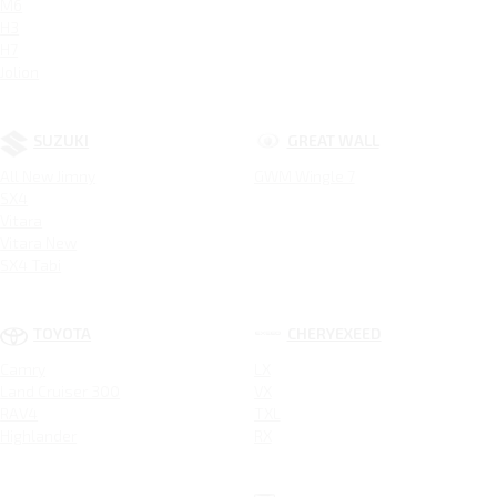
M6
H3
H7
Jolion
SUZUKI
GREAT WALL
All New Jimny
GWM Wingle 7
SX4
Vitara
Vitara New
SX4 Tabi
TOYOTA
CHERYEXEED
Camry
LX
Land Cruiser 300
VX
RAV4
TXL
Highlander
RX