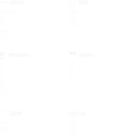
OMODA
TANK
C5 NEW
300
C7
400
S5
500
S5 GT
C5
МОСКВИЧ
LIXIANG
3
L7
5
L8
6
L9
8
M70
M90
ZEEKR
GAC
001
GN8
009
GS5
X
GS8