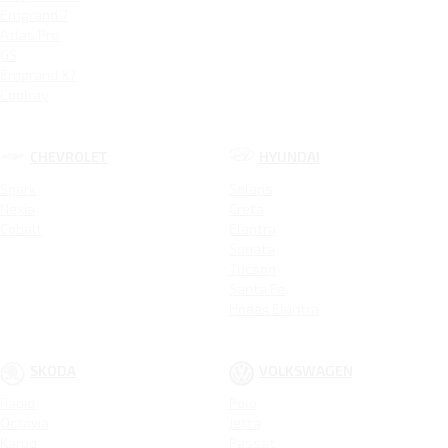
Emgrand 7
Atlas Pro
GS
Emgrand X7
Coolray
CHEVROLET
HYUNDAI
Spark
Solaris
Nexia
Creta
Cobalt
Elantra
Sonata
Tucson
Santa Fe
Новая Elantra
SKODA
VOLKSWAGEN
Rapid
Polo
Octavia
Jetta
Karoq
Passat