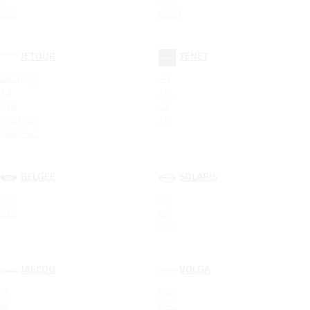
007
GS8 II
JETOUR
TENET
Dashing
T4
T2
T4L
X50
T7
X70 Plus
T8
X90 Plus
BELGEE
SOLARIS
X50
HS
X70
HC
KRS
JAECOO
VOLGA
J7
C50
J8
K40