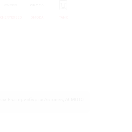
CHERYEXEED
OMODA
TANK
лонах Екатеринбурга: Автовек, АСМОТО