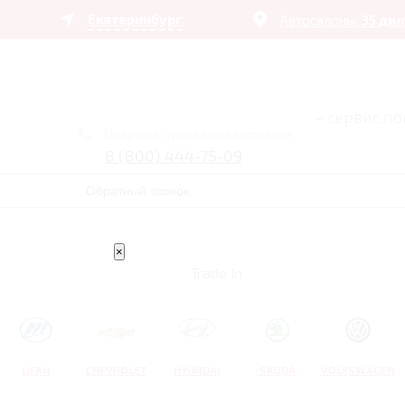
Екатеринбург
Автосалоны:
35 ди
– сервис п
Получить лучшее предложение
8 (800) 444-75-09
Обратный звонок
×
Trade In
LIFAN
CHEVROLET
HYUNDAI
SKODA
VOLKSWAGEN