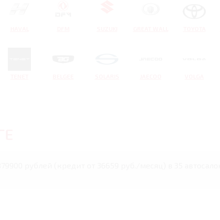
HAVAL
DFM
SUZUKI
GREAT WALL
TOYOTA
TENET
BELGEE
SOLARIS
JAECOO
VOLGA
ГЕ
2879900 рублей (кредит от 36659 руб./месяц) в 35 автоса