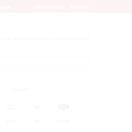
леров
Обратная связь
Контакты
оиска самых выгодных предложений
Кредит
LADA
UAZ
DATSUN