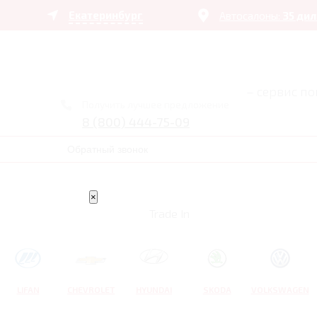
Екатеринбург
Автосалоны:
35 ди
– сервис п
Получить лучшее предложение
8 (800) 444-75-09
Обратный звонок
×
Trade In
LIFAN
CHEVROLET
HYUNDAI
SKODA
VOLKSWAGEN