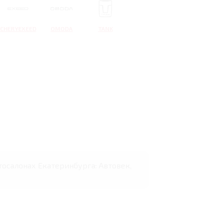
CHERYEXEED
OMODA
TANK
втосалонах Екатеринбурга: Автовек,