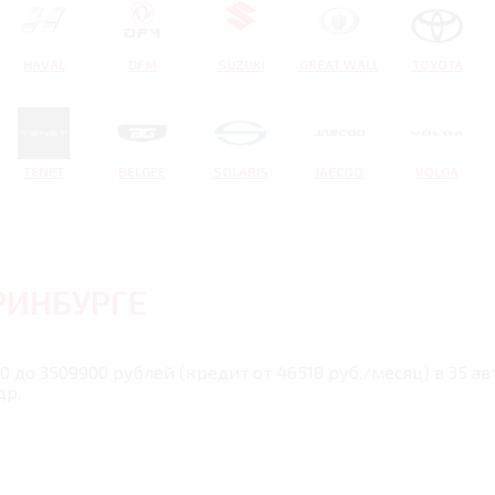
HAVAL
DFM
SUZUKI
GREAT WALL
TOYOTA
TENET
BELGEE
SOLARIS
JAECOO
VOLGA
РИНБУРГЕ
0 до 3509900 рублей (кредит от 46518 руб./месяц) в 35 а
др.