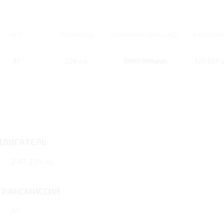
КПП
МОЩНОСТЬ
РОЗНИЧНАЯ ЦЕНА С НДС
ВАША ВЫГ
AT
224 л.с.
3 509 900 руб.
528 000 р
ДВИГАТЕЛЬ
2 AT 224 л.с.
ТРАНСМИССИЯ
AT