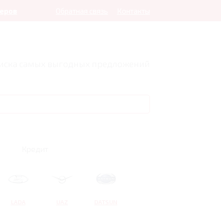
леров
Обратная связь
Контакты
оиска самых выгодных предложений
Кредит
LADA
UAZ
DATSUN