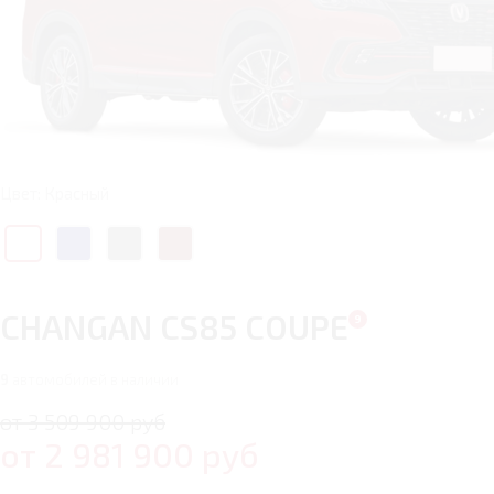
Цвет: Красный
CHANGAN CS85 COUPE
9
автомобилей в наличии
от 3 509 900 руб
от
2 981 900
руб