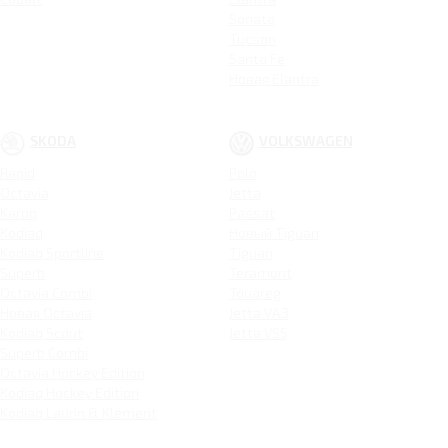
Sonata
Tucson
Santa Fe
Новая Elantra
SKODA
VOLKSWAGEN
Rapid
Polo
Octavia
Jetta
Karoq
Passat
Kodiaq
Новый Tiguan
Kodiaq Sportline
Tiguan
Superb
Teramont
Octavia Combi
Touareg
Новая Octavia
Jetta VA3
Kodiaq Scout
Jetta VS5
Superb Combi
Octavia Hockey Edition
Kodiaq Hockey Edition
Kodiaq Laurin & Klement