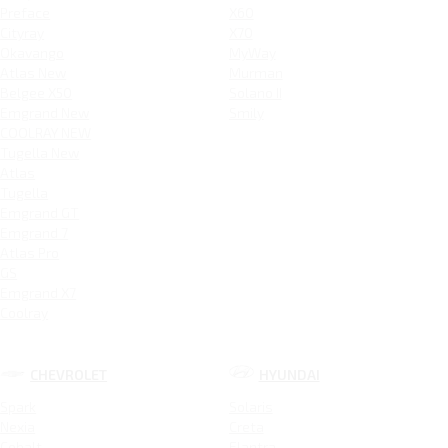
Preface
X60
Cityray
X70
Okavango
MyWay
Atlas New
Murman
Belgee X50
Solano II
Emgrand New
Smily
COOLRAY NEW
Tugella New
Atlas
Tugella
Emgrand GT
Emgrand 7
Atlas Pro
GS
Emgrand X7
Coolray
CHEVROLET
HYUNDAI
Spark
Solaris
Nexia
Creta
Cobalt
Elantra