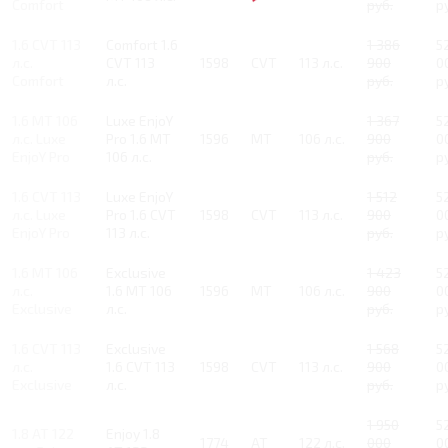
Comfort
руб.
р
1.6 CVT 113
Comfort 1.6
1 386
5
л.с.
CVT 113
1598
CVT
113 л.с.
900
0
Comfort
л.с.
руб.
р
1.6 MT 106
Luxe EnjoY
1 367
5
л.с. Luxe
Pro 1.6 MT
1596
MT
106 л.с.
900
0
EnjoY Pro
106 л.с.
руб.
р
1.6 CVT 113
Luxe EnjoY
1 512
5
л.с. Luxe
Pro 1.6 CVT
1598
CVT
113 л.с.
900
0
EnjoY Pro
113 л.с.
руб.
р
1.6 MT 106
Exclusive
1 423
5
л.с.
1.6 MT 106
1596
MT
106 л.с.
900
0
Exclusive
л.с.
руб.
р
1.6 CVT 113
Exclusive
1 568
5
л.с.
1.6 CVT 113
1598
CVT
113 л.с.
900
0
Exclusive
л.с.
руб.
р
1 950
5
1.8 AT 122
Enjoy 1.8
1774
AT
122 л.с.
000
0