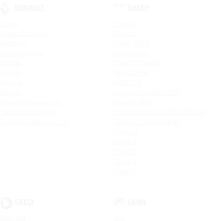
RENAULT
CHERY
Logan
Tiggo 4
Logan Stepway
Tiggo 7
Sandero
Tiggo 7 PRO
Новый Duster
Tiggo 4 Pro
Duster
Tiggo 7 Pro Max
Kaptur
Tiggo 8 Pro
Arkana
ARRIZO 8
Koleos
Tiggo 8 Pro MAX NEW
Logan Stepway City
Tiggo 4 NEW
Sandero Stepway
Tiggo 4 Pro 18 YEARS EDITION
Sandero Stepway City
Tiggo 7 Pro MAX NEW
Tiggo 7L
Tiggo 9
Tiggo 8
Tiggo 3
Tiggo 5
GEELY
LIFAN
Monjaro
X50