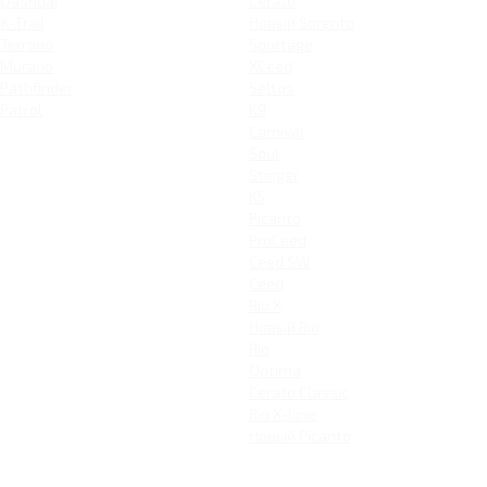
Qashqai
Cerato
X-Trail
Новый Sorento
Terrano
Sportage
Murano
XCeed
Pathfinder
Seltos
Patrol
K9
Carnival
Soul
Stinger
K5
Picanto
ProCeed
Ceed SW
Ceed
Rio X
Новый Rio
Rio
Optima
Cerato Classic
Rio X-Line
Новый Picanto