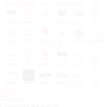
CHEVROLET
HYUNDAI
SKODA
VOLKSWAGEN
LADA
UAZ
DATSUN
RAVON
JAC
CHANGAN
FAW
ZOTYE
HAVAL
DFM
SUZUKI
GREAT
TOYOTA
CHERYEXEED
WALL
OMODA
TANK
МОСКВИЧ
LIXIANG
ZEEKR
GAC
JETOUR
TENET
BELGEE
SOLARIS
JAECOO
VOLGA
Главная
Lada
Lada Vesta SW