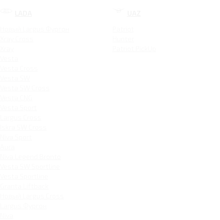
LADA
UAZ
Новый Largus Фургон
Patriot
Xray Cross
Hunter
Xray
Patriot PickUp
Vesta
Vesta Cross
Vesta SW
Vesta SW Cross
Vesta CNG
Vesta Sport
Largus Cross
Iskra SW Cross
Niva Sport
Aura
Niva Legend Bronto
Vesta SW Sportline
Vesta Sportline
Granta Liftback
Новый Largus Cross
Largus Фургон
Niva