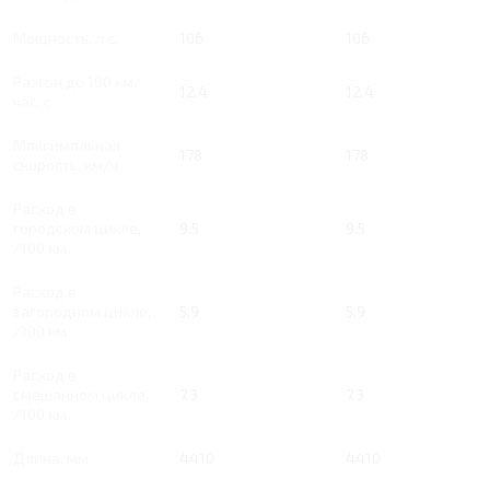
Мощность, л.с.
106
106
Разгон до 100 км/
12.4
12.4
час, с
Максимальная
178
178
скорость, км/ч
Расход в
городском цикле,
9.5
9.5
/100 км
Расход в
загородном цикле,
5.9
5.9
/100 км
Расход в
смешанном цикле,
7.3
7.3
/100 км
Длина, мм
4410
4410