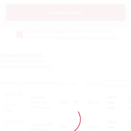
Я
согласен на обработку
персональных данных и
ознакомлен с условиями
Политики конфиденциальности
Таблица комплектаций
Сравнение комплектаций
Технические характеристики
РОЗНИЧНАЯ
ВА
КОМПЛЕКТАЦИЯ
КОМПЛЕКТАЦИЯ
ОБЪЕМ
КПП
МОЩНОСТЬ
ЦЕНА С НДС
ВЫ
1.6 MT 106
Classic/
1 213
5
л.с.
Start 1.6
1596
MT
106 л.с.
900
0
Classic/
MT 106 л.с.
руб.
р
Start
1.6 MT 106
1 241
5
Comfort 1.6
л.с.
1596
MT
106 л.с.
900
0
MT 106 л.с.