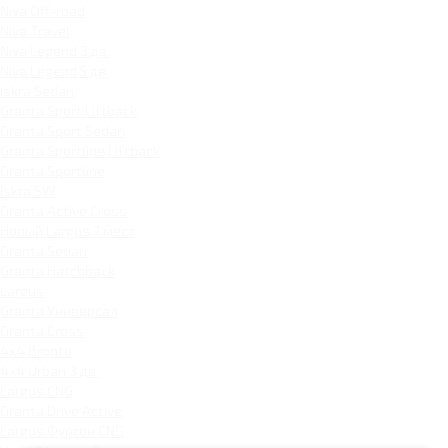
Niva Off-road
Niva Travel
Niva Legend 3 дв.
Niva Legend 5 дв.
Iskra Sedan
Granta Sport Liftback
Granta Sport Sedan
Granta Sportline Liftback
Granta Sportline
Iskra SW
Granta Active Cross
Новый Largus 7 мест
Granta Sedan
Granta Hatchback
Largus
Granta Универсал
Granta Cross
4x4 Bronto
4x4 Urban 3 дв.
Largus CNG
Granta Drive Active
Largus Фургон CNG