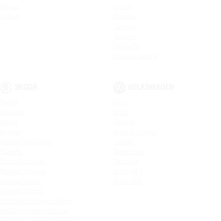
Nexia
Creta
Cobalt
Elantra
Sonata
Tucson
Santa Fe
Новая Elantra
SKODA
VOLKSWAGEN
Rapid
Polo
Octavia
Jetta
Karoq
Passat
Kodiaq
Новый Tiguan
Kodiaq Sportline
Tiguan
Superb
Teramont
Octavia Combi
Touareg
Новая Octavia
Jetta VA3
Kodiaq Scout
Jetta VS5
Superb Combi
Octavia Hockey Edition
Kodiaq Hockey Edition
Kodiaq Laurin & Klement