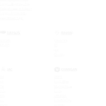
Largus Фургон CNG
Новый Largus 5 мест
Largus Cross CNG
4x4 Urban 5 дв.
DATSUN
RAVON
ON-DO
Nexia R3
MI-DO
R2
R4
Gentra
JAC
CHANGAN
S3
UNI-K
S5
CS95 New
T6
Hunter Plus
JS4
CS95
JS6
LAMORE
S7
EADO PLUS
IEV7S
ALSVIN