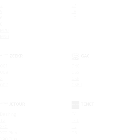
3
L7
5
L8
6
L9
8
M70
M90
ZEEKR
GAC
001
GN8
009
GS5
X
GS8
007
GS8 II
JETOUR
TENET
Dashing
T4
T2
T4L
X50
T7
X70 Plus
T8
X90 Plus