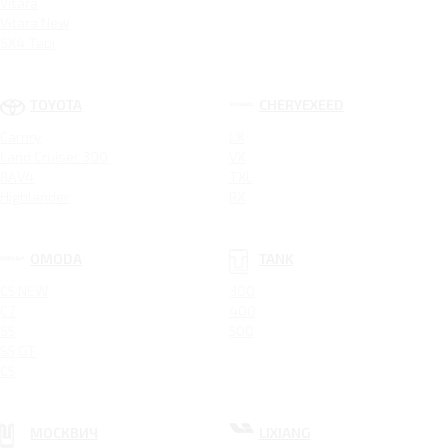
Vitara
Vitara New
SX4 Tabi
TOYOTA
CHERYEXEED
Camry
LX
Land Cruiser 300
VX
RAV4
TXL
Highlander
RX
OMODA
TANK
C5 NEW
300
C7
400
S5
500
S5 GT
C5
МОСКВИЧ
LIXIANG