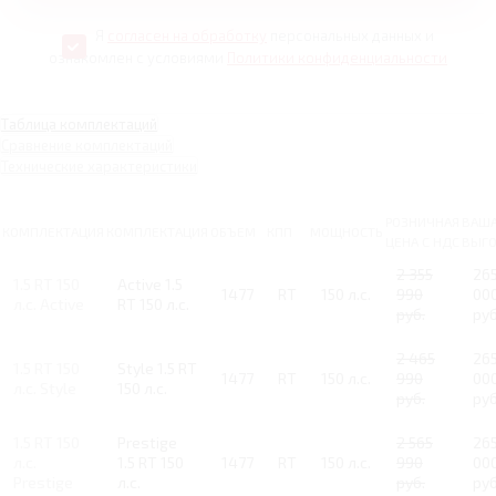
Я
согласен на обработку
персональных данных и
ознакомлен с условиями
Политики конфиденциальности
Таблица комплектаций
Сравнение комплектаций
Технические характеристики
РОЗНИЧНАЯ
ВАШ
КОМПЛЕКТАЦИЯ
КОМПЛЕКТАЦИЯ
ОБЪЕМ
КПП
МОЩНОСТЬ
ЦЕНА С НДС
ВЫГ
2 355
26
1.5 RT 150
Active 1.5
1477
RT
150 л.с.
990
00
л.с. Active
RT 150 л.с.
руб.
руб
2 465
26
1.5 RT 150
Style 1.5 RT
1477
RT
150 л.с.
990
00
л.с. Style
150 л.с.
руб.
руб
1.5 RT 150
Prestige
2 565
26
л.с.
1.5 RT 150
1477
RT
150 л.с.
990
00
Prestige
л.с.
руб.
руб