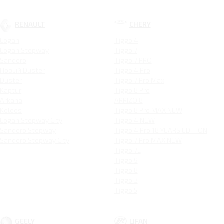
RENAULT
CHERY
Logan
Tiggo 4
Logan Stepway
Tiggo 7
Sandero
Tiggo 7 PRO
Новый Duster
Tiggo 4 Pro
Duster
Tiggo 7 Pro Max
Kaptur
Tiggo 8 Pro
Arkana
ARRIZO 8
Koleos
Tiggo 8 Pro MAX NEW
Logan Stepway City
Tiggo 4 NEW
Sandero Stepway
Tiggo 4 Pro 18 YEARS EDITION
Sandero Stepway City
Tiggo 7 Pro MAX NEW
Tiggo 7L
Tiggo 9
Tiggo 8
Tiggo 3
Tiggo 5
GEELY
LIFAN