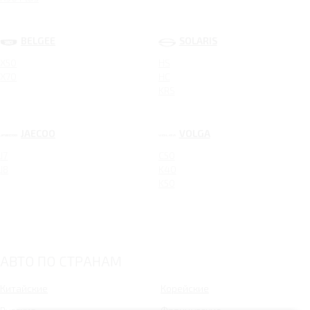
BELGEE
SOLARIS
X50
HS
X70
HC
KRS
JAECOO
VOLGA
J7
C50
J8
K40
K50
АВТО ПО СТРАНАМ
Китайские
Корейские