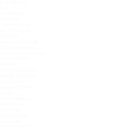
Largus Фургон
Niva
Niva Off-road
Niva Travel
Niva Legend 3 дв.
Niva Legend 5 дв.
Iskra Sedan
Granta Sport Liftback
Granta Sport Sedan
Granta Sportline Liftback
Granta Sportline
Iskra SW
Granta Active Cross
Новый Largus 7 мест
Granta Sedan
Granta Hatchback
Largus
Granta Универсал
Granta Cross
4x4 Bronto
4x4 Urban 3 дв.
Largus CNG
Granta Drive Active