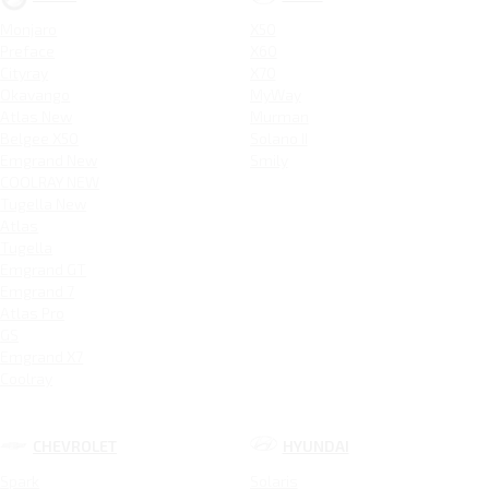
Monjaro
X50
Preface
X60
Cityray
X70
Okavango
MyWay
Atlas New
Murman
Belgee X50
Solano II
Emgrand New
Smily
COOLRAY NEW
Tugella New
Atlas
Tugella
Emgrand GT
Emgrand 7
Atlas Pro
GS
Emgrand X7
Coolray
CHEVROLET
HYUNDAI
Spark
Solaris