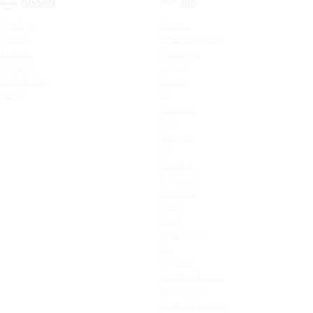
NISSAN
KIA
Qashqai
Cerato
X-Trail
Новый Sorento
Terrano
Sportage
Murano
XCeed
Pathfinder
Seltos
Patrol
K9
Carnival
Soul
Stinger
K5
Picanto
ProCeed
Ceed SW
Ceed
Rio X
Новый Rio
Rio
Optima
Cerato Classic
Rio X-Line
Новый Picanto