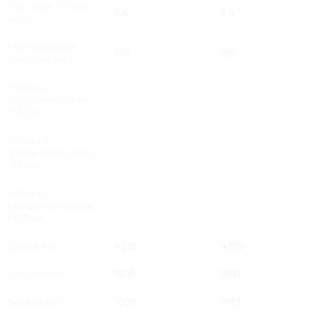
Разгон до 100 км/
8.4
8.4
час, с
Максимальная
190
190
скорость, км/ч
Расход в
городском цикле,
/100 км
Расход в
загородном цикле,
/100 км
Расход в
смешанном цикле,
/100 км
Длина, мм
4330
4330
Ширина, мм
1800
1800
Высота, мм
1609
1609