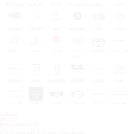
CHEVROLET
HYUNDAI
SKODA
VOLKSWAGEN
LADA
UAZ
DATSUN
RAVON
JAC
CHANGAN
FAW
ZOTYE
HAVAL
DFM
SUZUKI
GREAT
TOYOTA
CHERYEXEED
WALL
OMODA
TANK
МОСКВИЧ
LIXIANG
ZEEKR
GAC
JETOUR
TENET
BELGEE
SOLARIS
JAECOO
VOLGA
Главная
Geely
geely Belgee X50