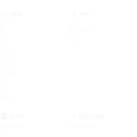
HAVAL
DFM
H2
580
H5
H30 CROSS
H6
DF6
H9
AX7
F7 NEW
H6 Coupe
F7X NEW
Dargo X
H6 New
M6
H3
H7
Jolion
SUZUKI
GREAT WALL
All New Jimny
GWM Wingle 7
SX4