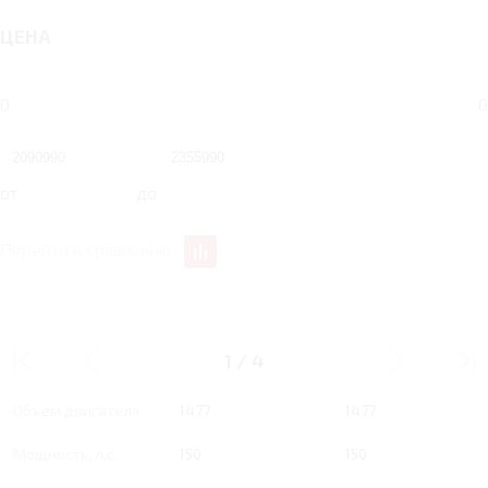
ЦЕНА
0
0
от
до
Перейти к сравнению
1.5 RT 150 Л.С. ACTIVE
1.5 RT 150 Л.С. STYLE
1
/
4
Тип двигателя
Бензин
Бензин
Объем двигателя
1477
1477
Мощность, л.с.
150
150