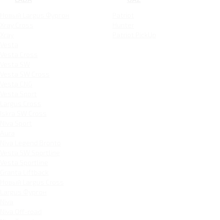
Новый Largus Фургон
Patriot
Xray Cross
Hunter
Xray
Patriot PickUp
Vesta
Vesta Cross
Vesta SW
Vesta SW Cross
Vesta CNG
Vesta Sport
Largus Cross
Iskra SW Cross
Niva Sport
Aura
Niva Legend Bronto
Vesta SW Sportline
Vesta Sportline
Granta Liftback
Новый Largus Cross
Largus Фургон
Niva
Niva Off-road