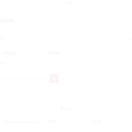
RT
ЦЕНА
0
0
от
до
Перейти к сравнению
1.6 RT 150 Л.С. ACTIVE
1.6 RT 150 Л.С. PRIME
1
/
4
Тип двигателя
Бензин
Бензин
Объем двигателя
1598
1598