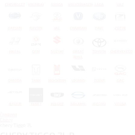
CHEVROLET
HYUNDAI
SKODA
VOLKSWAGEN
LADA
UAZ
DATSUN
RAVON
JAC
CHANGAN
FAW
ZOTYE
HAVAL
DFM
SUZUKI
GREAT
TOYOTA
CHERYEXEED
WALL
OMODA
TANK
МОСКВИЧ
LIXIANG
ZEEKR
GAC
JETOUR
TENET
BELGEE
SOLARIS
JAECOO
VOLGA
Главная
Chery
chery Tiggo 7L