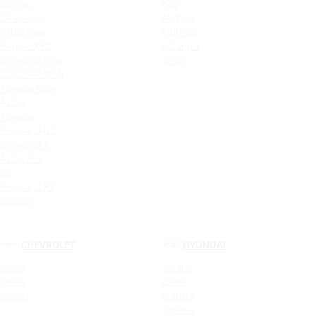
Cityray
X70
Okavango
MyWay
Atlas New
Murman
Belgee X50
Solano II
Emgrand New
Smily
COOLRAY NEW
Tugella New
Atlas
Tugella
Emgrand GT
Emgrand 7
Atlas Pro
GS
Emgrand X7
Coolray
CHEVROLET
HYUNDAI
Spark
Solaris
Nexia
Creta
Cobalt
Elantra
Sonata