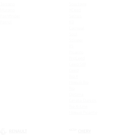
Terrano
Sportage
Murano
XCeed
Pathfinder
Seltos
Patrol
K9
Carnival
Soul
Stinger
K5
Picanto
ProCeed
Ceed SW
Ceed
Rio X
Новый Rio
Rio
Optima
Cerato Classic
Rio X-Line
Новый Picanto
RENAULT
CHERY