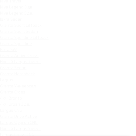
Niva Travel
Niva Legend 3 дв.
Niva Legend 5 дв.
Iskra Sedan
Granta Sport Liftback
Granta Sport Sedan
Granta Sportline Liftback
Granta Sportline
Iskra SW
Granta Active Cross
Новый Largus 7 мест
Granta Sedan
Granta Hatchback
Largus
Granta Универсал
Granta Cross
4x4 Bronto
4x4 Urban 3 дв.
Largus CNG
Granta Drive Active
Largus Фургон CNG
Новый Largus 5 мест
Largus Cross CNG