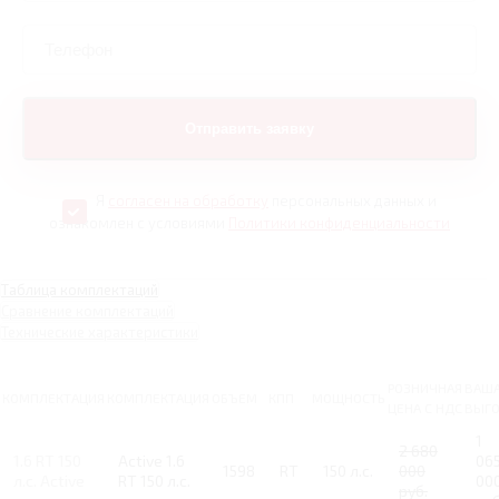
Я
согласен на обработку
персональных данных и
ознакомлен с условиями
Политики конфиденциальности
Таблица комплектаций
Сравнение комплектаций
Технические характеристики
РОЗНИЧНАЯ
ВАШ
КОМПЛЕКТАЦИЯ
КОМПЛЕКТАЦИЯ
ОБЪЕМ
КПП
МОЩНОСТЬ
ЦЕНА С НДС
ВЫГ
1
2 680
1.6 RT 150
Active 1.6
06
1598
RT
150 л.с.
000
л.с. Active
RT 150 л.с.
00
руб.