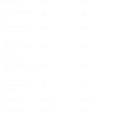
Мощность, л.с.
150
150
Разгон до 100 км/
9.7
9.7
час, с
Максимальная
190
190
скорость, км/ч
Расход в
городском цикле,
10.2
10.2
/100 км
Расход в
загородном цикле,
6.2
6.2
/100 км
Расход в
смешанном цикле,
7.7
7.7
/100 км
Длина, мм
4553
4500
Ширина, мм
1862
1842