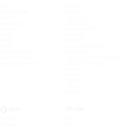
Logan
Tiggo 4
Logan Stepway
Tiggo 7
Sandero
Tiggo 7 PRO
Новый Duster
Tiggo 4 Pro
Duster
Tiggo 7 Pro Max
Kaptur
Tiggo 8 Pro
Arkana
ARRIZO 8
Koleos
Tiggo 8 Pro MAX NEW
Logan Stepway City
Tiggo 4 NEW
Sandero Stepway
Tiggo 4 Pro 18 YEARS EDITION
Sandero Stepway City
Tiggo 7 Pro MAX NEW
Tiggo 7L
Tiggo 9
Tiggo 8
Tiggo 3
Tiggo 5
GEELY
LIFAN
Monjaro
X50
Preface
X60