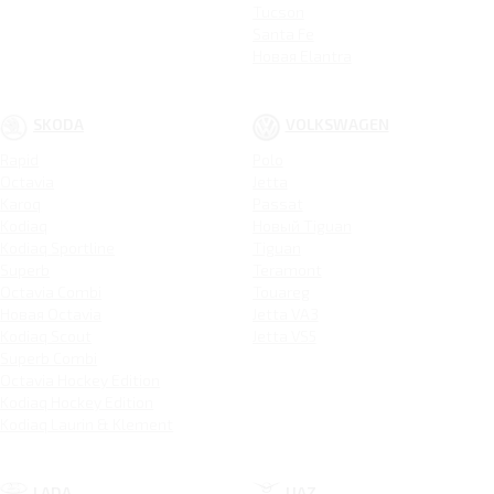
Tucson
Santa Fe
Новая Elantra
SKODA
VOLKSWAGEN
Rapid
Polo
Octavia
Jetta
Karoq
Passat
Kodiaq
Новый Tiguan
Kodiaq Sportline
Tiguan
Superb
Teramont
Octavia Combi
Touareg
Новая Octavia
Jetta VA3
Kodiaq Scout
Jetta VS5
Superb Combi
Octavia Hockey Edition
Kodiaq Hockey Edition
Kodiaq Laurin & Klement
LADA
UAZ