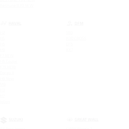
Bestune B70 NEW
HAVAL
DFM
H2
580
H5
H30 CROSS
H6
DF6
H9
AX7
F7 NEW
H6 Coupe
F7X NEW
Dargo X
H6 New
M6
H3
H7
Jolion
SUZUKI
GREAT WALL
All New Jimny
GWM Wingle 7