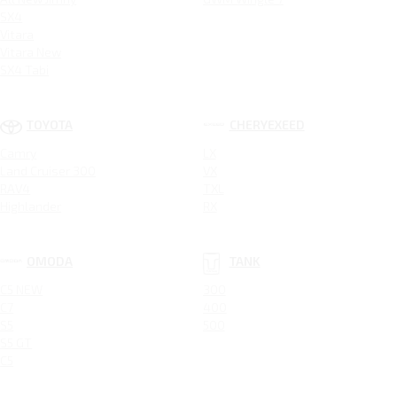
SX4
Vitara
Vitara New
SX4 Tabi
TOYOTA
CHERYEXEED
Camry
LX
Land Cruiser 300
VX
RAV4
TXL
Highlander
RX
OMODA
TANK
C5 NEW
300
C7
400
S5
500
S5 GT
C5