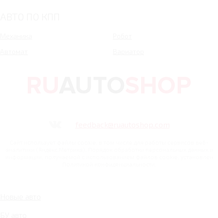
АВТО ПО КПП
Механика
Робот
Автомат
Вариатор
feedback@ruautoshop.com
Сайт использует файлы cookie, в том числе для работы сервисов веб-
аналитики (Яндекс.Метрика). Порядок обработки персональных данных и
информации, получаемой с использованием файлов cookie, установлен
Политикой конфиденциальности.
Новые авто
БУ авто