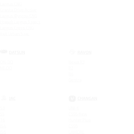
Largus CNG
Granta Drive Active
Largus Фургон CNG
Новый Largus 5 мест
Largus Cross CNG
4x4 Urban 5 дв.
DATSUN
RAVON
ON-DO
Nexia R3
MI-DO
R2
R4
Gentra
JAC
CHANGAN
S3
UNI-K
S5
CS95 New
T6
Hunter Plus
JS4
CS95
JS6
LAMORE