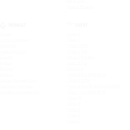
Rio X-Line
Новый Picanto
RENAULT
CHERY
Logan
Tiggo 4
Logan Stepway
Tiggo 7
Sandero
Tiggo 7 PRO
Новый Duster
Tiggo 4 Pro
Duster
Tiggo 7 Pro Max
Kaptur
Tiggo 8 Pro
Arkana
ARRIZO 8
Koleos
Tiggo 8 Pro MAX NEW
Logan Stepway City
Tiggo 4 NEW
Sandero Stepway
Tiggo 4 Pro 18 YEARS EDITION
Sandero Stepway City
Tiggo 7 Pro MAX NEW
Tiggo 7L
Tiggo 9
Tiggo 8
Tiggo 3
Tiggo 5