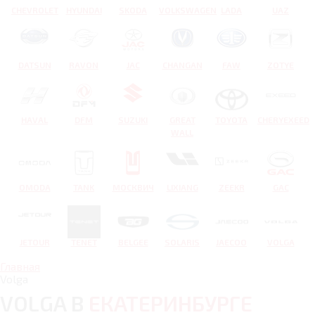
CHEVROLET
HYUNDAI
SKODA
VOLKSWAGEN
LADA
UAZ
DATSUN
RAVON
JAC
CHANGAN
FAW
ZOTYE
HAVAL
DFM
SUZUKI
GREAT
TOYOTA
CHERYEXEED
WALL
OMODA
TANK
МОСКВИЧ
LIXIANG
ZEEKR
GAC
JETOUR
TENET
BELGEE
SOLARIS
JAECOO
VOLGA
Главная
Volga
VOLGA В
ЕКАТЕРИНБУРГЕ