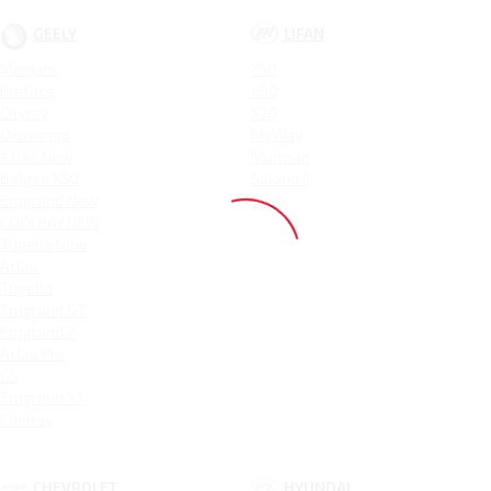
GEELY
LIFAN
Monjaro
X50
Preface
X60
Cityray
X70
Okavango
MyWay
Atlas New
Murman
Belgee X50
Solano II
Emgrand New
Smily
COOLRAY NEW
Tugella New
Atlas
Tugella
Emgrand GT
Emgrand 7
Atlas Pro
GS
Emgrand X7
Coolray
CHEVROLET
HYUNDAI