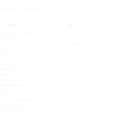
Kodiaq Hockey Edition
Kodiaq Laurin & Klement
LADA
UAZ
Новый Largus Фургон
Patriot
Xray Cross
Hunter
Xray
Patriot PickUp
Vesta
Vesta Cross
Vesta SW
Vesta SW Cross
Vesta CNG
Vesta Sport
Largus Cross
Iskra SW Cross
Niva Sport
Aura
Niva Legend Bronto
Vesta SW Sportline
Vesta Sportline