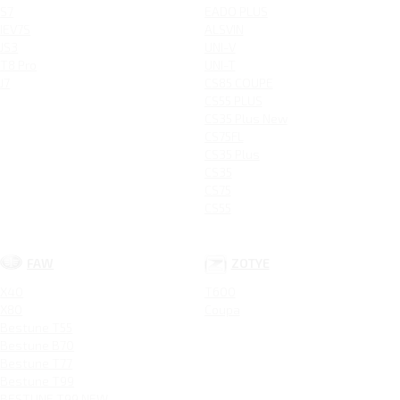
S7
EADO PLUS
IEV7S
ALSVIN
JS3
UNI-V
T8 Pro
UNI-T
J7
CS85 COUPE
CS55 PLUS
CS35 Plus New
CS75FL
CS35 Plus
CS35
CS75
CS55
FAW
ZOTYE
X40
T600
X80
Coupa
Bestune T55
Bestune B70
Bestune T77
Bestune T99
BESTUNE T99 NEW