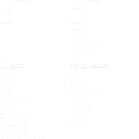
Spark
Solaris
Nexia
Creta
Cobalt
Elantra
Sonata
Tucson
Santa Fe
Новая Elantra
SKODA
VOLKSWAGEN
Rapid
Polo
Octavia
Jetta
Karoq
Passat
Kodiaq
Новый Tiguan
Kodiaq Sportline
Tiguan
Superb
Teramont
Octavia Combi
Touareg
Новая Octavia
Jetta VA3
Kodiaq Scout
Jetta VS5
Superb Combi
Octavia Hockey Edition