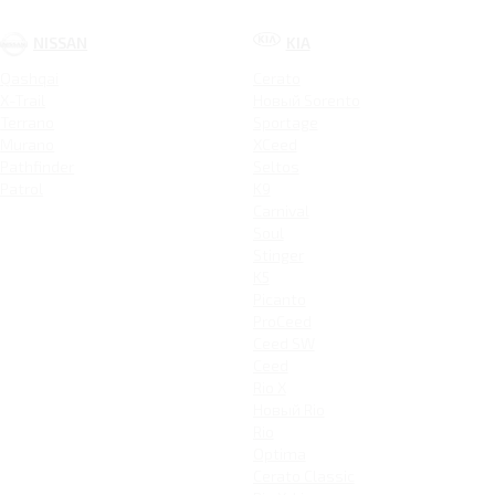
NISSAN
KIA
Qashqai
Cerato
X-Trail
Новый Sorento
Terrano
Sportage
Murano
XCeed
Pathfinder
Seltos
Patrol
K9
Carnival
Soul
Stinger
K5
Picanto
ProCeed
Ceed SW
Ceed
Rio X
Новый Rio
Rio
Optima
Cerato Classic