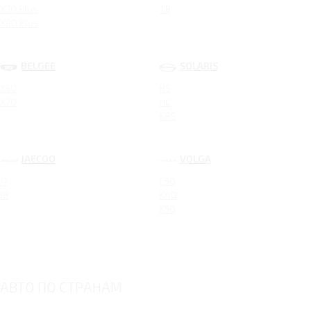
X70 Plus
T8
X90 Plus
BELGEE
SOLARIS
X50
HS
X70
HC
KRS
JAECOO
VOLGA
J7
C50
J8
K40
K50
АВТО ПО СТРАНАМ