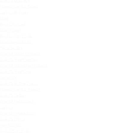
Granta Liftback
Новый Largus Cross
Largus Фургон
Niva
Niva Off-road
Niva Travel
Niva Legend 3 дв.
Niva Legend 5 дв.
Iskra Sedan
Granta Sport Liftback
Granta Sport Sedan
Granta Sportline Liftback
Granta Sportline
Iskra SW
Granta Active Cross
Новый Largus 7 мест
Granta Sedan
Granta Hatchback
Largus
Granta Универсал
Granta Cross
4x4 Bronto
4x4 Urban 3 дв.