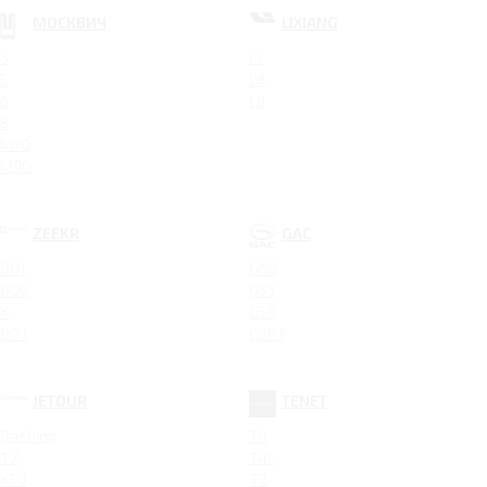
МОСКВИЧ
LIXIANG
3
L7
5
L8
6
L9
8
M70
M90
ZEEKR
GAC
001
GN8
009
GS5
X
GS8
007
GS8 II
JETOUR
TENET
Dashing
T4
T2
T4L
X50
T7