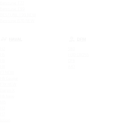
Bestune T77
Bestune T99
BESTUNE T99 NEW
Bestune B70 NEW
HAVAL
DFM
H2
580
H5
H30 CROSS
H6
DF6
H9
AX7
F7 NEW
H6 Coupe
F7X NEW
Dargo X
H6 New
M6
H3
H7
Jolion