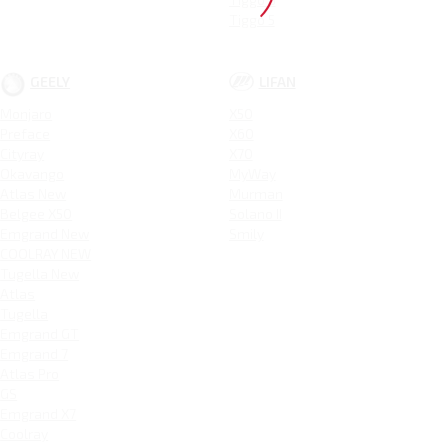
Tiggo 5
GEELY
LIFAN
Monjaro
X50
Preface
X60
Cityray
X70
Okavango
MyWay
Atlas New
Murman
Belgee X50
Solano II
Emgrand New
Smily
COOLRAY NEW
Tugella New
Atlas
Tugella
Emgrand GT
Emgrand 7
Atlas Pro
GS
Emgrand X7
Coolray