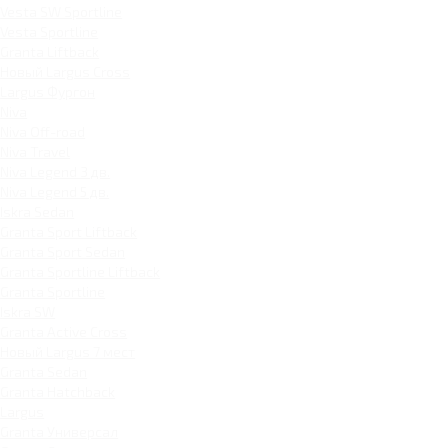
Vesta SW Sportline
Vesta Sportline
Granta Liftback
Новый Largus Cross
Largus Фургон
Niva
Niva Off-road
Niva Travel
Niva Legend 3 дв.
Niva Legend 5 дв.
Iskra Sedan
Granta Sport Liftback
Granta Sport Sedan
Granta Sportline Liftback
Granta Sportline
Iskra SW
Granta Active Cross
Новый Largus 7 мест
Granta Sedan
Granta Hatchback
Largus
Granta Универсал