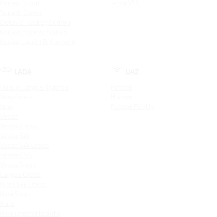
Kodiaq Scout
Jetta VS5
Superb Combi
Octavia Hockey Edition
Kodiaq Hockey Edition
Kodiaq Laurin & Klement
LADA
UAZ
Новый Largus Фургон
Patriot
Xray Cross
Hunter
Xray
Patriot PickUp
Vesta
Vesta Cross
Vesta SW
Vesta SW Cross
Vesta CNG
Vesta Sport
Largus Cross
Iskra SW Cross
Niva Sport
Aura
Niva Legend Bronto