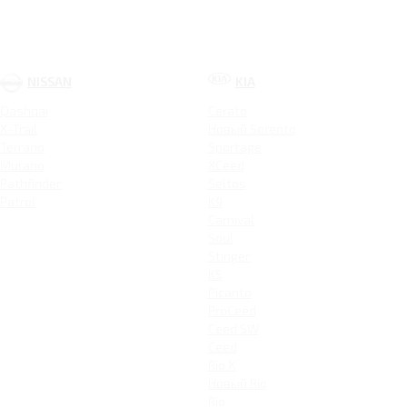
NISSAN
KIA
Qashqai
Cerato
X-Trail
Новый Sorento
Terrano
Sportage
Murano
XCeed
Pathfinder
Seltos
Patrol
K9
Carnival
Soul
Stinger
K5
Picanto
ProCeed
Ceed SW
Ceed
Rio X
Новый Rio
Rio