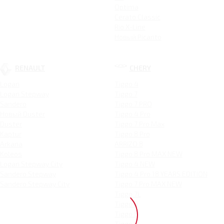
Optima
Cerato Classic
Rio X-Line
Новый Picanto
RENAULT
CHERY
Logan
Tiggo 4
Logan Stepway
Tiggo 7
Sandero
Tiggo 7 PRO
Новый Duster
Tiggo 4 Pro
Duster
Tiggo 7 Pro Max
Kaptur
Tiggo 8 Pro
Arkana
ARRIZO 8
Koleos
Tiggo 8 Pro MAX NEW
Logan Stepway City
Tiggo 4 NEW
Sandero Stepway
Tiggo 4 Pro 18 YEARS EDITION
Sandero Stepway City
Tiggo 7 Pro MAX NEW
Tiggo 7L
Tiggo 9
Tiggo 8
Tiggo 3