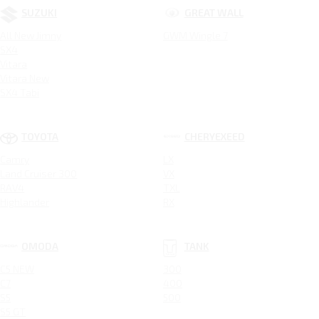
SUZUKI
GREAT WALL
All New Jimny
GWM Wingle 7
SX4
Vitara
Vitara New
SX4 Tabi
TOYOTA
CHERYEXEED
Camry
LX
Land Cruiser 300
VX
RAV4
TXL
Highlander
RX
OMODA
TANK
C5 NEW
300
C7
400
S5
500
S5 GT