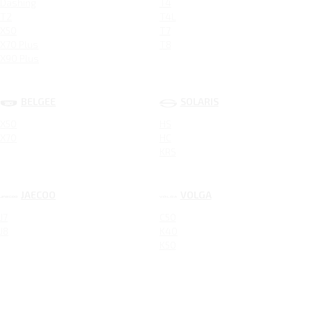
Dashing
T4
T2
T4L
X50
T7
X70 Plus
T8
X90 Plus
BELGEE
SOLARIS
X50
HS
X70
HC
KRS
JAECOO
VOLGA
J7
C50
J8
K40
K50