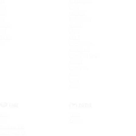
T6
Hunter Plus
JS4
CS95
JS6
LAMORE
S7
EADO PLUS
IEV7S
ALSVIN
JS3
UNI-V
T8 Pro
UNI-T
J7
CS85 COUPE
CS55 PLUS
CS35 Plus New
CS75FL
CS35 Plus
CS35
CS75
CS55
FAW
ZOTYE
X40
T600
X80
Coupa
Bestune T55
Bestune B70