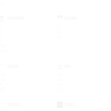
C5
МОСКВИЧ
LIXIANG
3
L7
5
L8
6
L9
8
M70
M90
ZEEKR
GAC
001
GN8
009
GS5
X
GS8
007
GS8 II
JETOUR
TENET