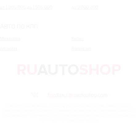
от 1 000 000 до 1 500 000
до 3 000 000
АВТО ПО КПП
Механика
Робот
Автомат
Вариатор
feedback@ruautoshop.com
Сайт использует файлы cookie, в том числе для работы сервисов веб-
аналитики (Яндекс.Метрика). Порядок обработки персональных данных и
информации, получаемой с использованием файлов cookie, установлен
Политикой конфиденциальности.