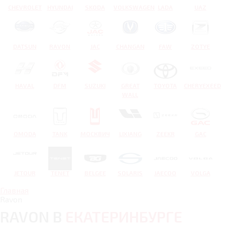
CHEVROLET
HYUNDAI
SKODA
VOLKSWAGEN
LADA
UAZ
DATSUN
RAVON
JAC
CHANGAN
FAW
ZOTYE
HAVAL
DFM
SUZUKI
GREAT
TOYOTA
CHERYEXEED
WALL
OMODA
TANK
МОСКВИЧ
LIXIANG
ZEEKR
GAC
JETOUR
TENET
BELGEE
SOLARIS
JAECOO
VOLGA
Главная
Ravon
RAVON В
ЕКАТЕРИНБУРГЕ