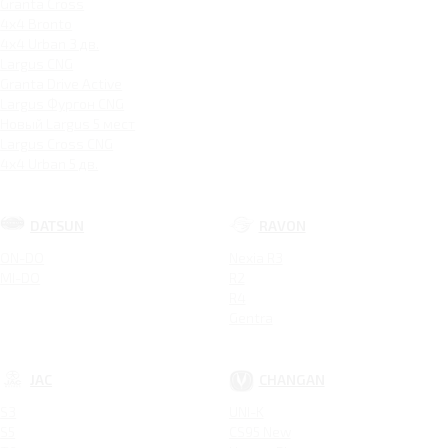
Granta Cross
4x4 Bronto
4x4 Urban 3 дв.
Largus CNG
Granta Drive Active
Largus Фургон CNG
Новый Largus 5 мест
Largus Cross CNG
4x4 Urban 5 дв.
DATSUN
RAVON
ON-DO
Nexia R3
MI-DO
R2
R4
Gentra
JAC
CHANGAN
S3
UNI-K
S5
CS95 New