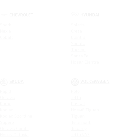
CHEVROLET
HYUNDAI
Spark
Solaris
Nexia
Creta
Cobalt
Elantra
Sonata
Tucson
Santa Fe
Новая Elantra
SKODA
VOLKSWAGEN
Rapid
Polo
Octavia
Jetta
Karoq
Passat
Kodiaq
Новый Tiguan
Kodiaq Sportline
Tiguan
Superb
Teramont
Octavia Combi
Touareg
Новая Octavia
Jetta VA3