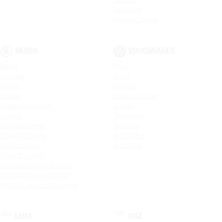
Santa Fe
Новая Elantra
SKODA
VOLKSWAGEN
Rapid
Polo
Octavia
Jetta
Karoq
Passat
Kodiaq
Новый Tiguan
Kodiaq Sportline
Tiguan
Superb
Teramont
Octavia Combi
Touareg
Новая Octavia
Jetta VA3
Kodiaq Scout
Jetta VS5
Superb Combi
Octavia Hockey Edition
Kodiaq Hockey Edition
Kodiaq Laurin & Klement
LADA
UAZ