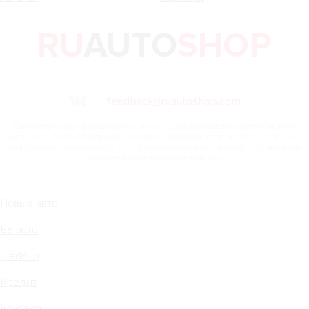
feedback@ruautoshop.com
Сайт использует файлы cookie, в том числе для работы сервисов веб-
аналитики (Яндекс.Метрика). Порядок обработки персональных данных и
информации, получаемой с использованием файлов cookie, установлен
Политикой конфиденциальности.
Новые авто
БУ авто
Trade In
Кредит
Контакты