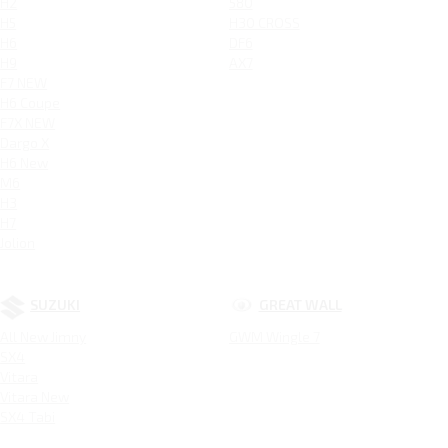
H2
580
H5
H30 CROSS
H6
DF6
H9
AX7
F7 NEW
H6 Coupe
F7X NEW
Dargo X
H6 New
M6
H3
H7
Jolion
SUZUKI
GREAT WALL
All New Jimny
GWM Wingle 7
SX4
Vitara
Vitara New
SX4 Tabi