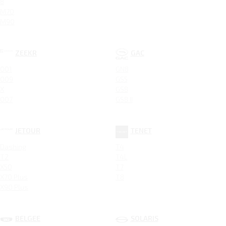
8
M70
M90
ZEEKR
GAC
001
GN8
009
GS5
X
GS8
007
GS8 II
JETOUR
TENET
Dashing
T4
T2
T4L
X50
T7
X70 Plus
T8
X90 Plus
BELGEE
SOLARIS