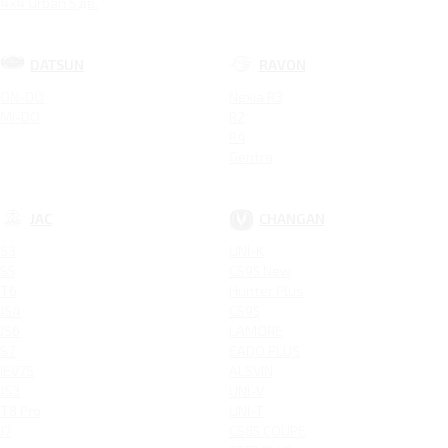
4x4 Urban 5 дв.
DATSUN
RAVON
ON-DO
Nexia R3
MI-DO
R2
R4
Gentra
JAC
CHANGAN
S3
UNI-K
S5
CS95 New
T6
Hunter Plus
JS4
CS95
JS6
LAMORE
S7
EADO PLUS
IEV7S
ALSVIN
JS3
UNI-V
T8 Pro
UNI-T
J7
CS85 COUPE