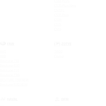
CS55 PLUS
CS35 Plus New
CS75FL
CS35 Plus
CS35
CS75
CS55
FAW
ZOTYE
X40
T600
X80
Coupa
Bestune T55
Bestune B70
Bestune T77
Bestune T99
BESTUNE T99 NEW
Bestune B70 NEW
HAVAL
DFM