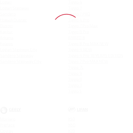
Logan
Tiggo 4
Logan Stepway
Tiggo 7
Sandero
Tiggo 7 PRO
Новый Duster
Tiggo 4 Pro
Duster
Tiggo 7 Pro Max
Kaptur
Tiggo 8 Pro
Arkana
ARRIZO 8
Koleos
Tiggo 8 Pro MAX NEW
Logan Stepway City
Tiggo 4 NEW
Sandero Stepway
Tiggo 4 Pro 18 YEARS EDITION
Sandero Stepway City
Tiggo 7 Pro MAX NEW
Tiggo 7L
Tiggo 9
Tiggo 8
Tiggo 3
Tiggo 5
GEELY
LIFAN
Monjaro
X50
Preface
X60
Cityray
X70