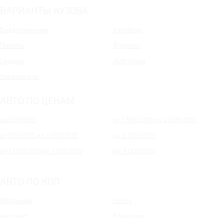
ВАРИАНТЫ КУЗОВА
Внедорожники
Хэтчбеки
Пикапы
Фургоны
Седаны
Лифтбеки
Универсалы
АВТО ПО ЦЕНАМ
до 500 000
от 1 500 000 до 2 000 000
от 500 000 до 1 000 000
до 2 000 000
от 1 000 000 до 1 500 000
до 3 000 000
АВТО ПО КПП
Механика
Робот
Автомат
Вариатор