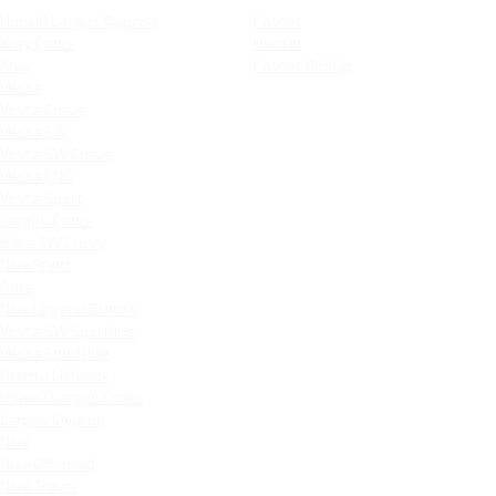
Новый Largus Фургон
Patriot
Xray Cross
Hunter
Xray
Patriot PickUp
Vesta
Vesta Cross
Vesta SW
Vesta SW Cross
Vesta CNG
Vesta Sport
Largus Cross
Iskra SW Cross
Niva Sport
Aura
Niva Legend Bronto
Vesta SW Sportline
Vesta Sportline
Granta Liftback
Новый Largus Cross
Largus Фургон
Niva
Niva Off-road
Niva Travel