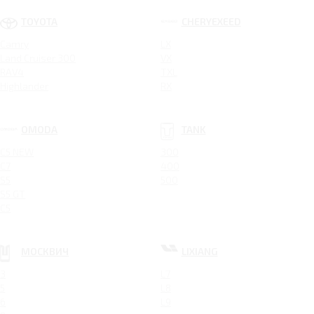
TOYOTA
CHERYEXEED
Camry
LX
Land Cruiser 300
VX
RAV4
TXL
Highlander
RX
OMODA
TANK
C5 NEW
300
C7
400
S5
500
S5 GT
C5
МОСКВИЧ
LIXIANG
3
L7
5
L8
6
L9