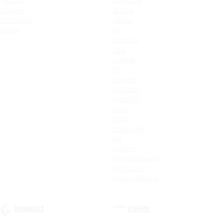
Terrano
Sportage
Murano
XCeed
Pathfinder
Seltos
Patrol
K9
Carnival
Soul
Stinger
K5
Picanto
ProCeed
Ceed SW
Ceed
Rio X
Новый Rio
Rio
Optima
Cerato Classic
Rio X-Line
Новый Picanto
RENAULT
CHERY