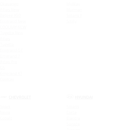
Okavango
MyWay
Atlas New
Murman
Belgee X50
Solano II
Emgrand New
Smily
COOLRAY NEW
Tugella New
Atlas
Tugella
Emgrand GT
Emgrand 7
Atlas Pro
GS
Emgrand X7
Coolray
CHEVROLET
HYUNDAI
Spark
Solaris
Nexia
Creta
Cobalt
Elantra
Sonata
Tucson