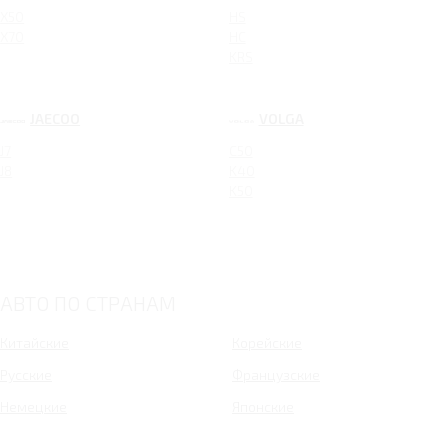
X50
HS
X70
HC
KRS
JAECOO
VOLGA
J7
C50
J8
K40
K50
АВТО ПО СТРАНАМ
Китайские
Корейские
Русские
Французские
Немецкие
Японские