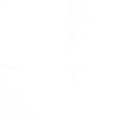
T8 Pro
UNI-T
J7
CS85 COUPE
CS55 PLUS
CS35 Plus New
CS75FL
CS35 Plus
CS35
CS75
CS55
FAW
ZOTYE
X40
T600
X80
Coupa
Bestune T55
Bestune B70
Bestune T77
Bestune T99
BESTUNE T99 NEW
Bestune B70 NEW