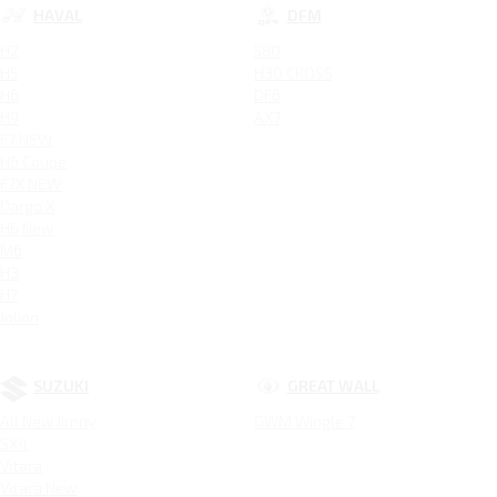
HAVAL
DFM
H2
580
H5
H30 CROSS
H6
DF6
H9
AX7
F7 NEW
H6 Coupe
F7X NEW
Dargo X
H6 New
M6
H3
H7
Jolion
SUZUKI
GREAT WALL
All New Jimny
GWM Wingle 7
SX4
Vitara
Vitara New