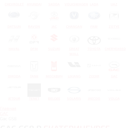
CHEVROLET
HYUNDAI
SKODA
VOLKSWAGEN
LADA
UAZ
DATSUN
RAVON
JAC
CHANGAN
FAW
ZOTYE
HAVAL
DFM
SUZUKI
GREAT
TOYOTA
CHERYEXEED
WALL
OMODA
TANK
МОСКВИЧ
LIXIANG
ZEEKR
GAC
JETOUR
TENET
BELGEE
SOLARIS
JAECOO
VOLGA
Главная
GAC
Gac GS8