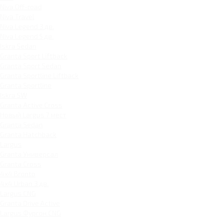
Niva Off-road
Niva Travel
Niva Legend 3 дв.
Niva Legend 5 дв.
Iskra Sedan
Granta Sport Liftback
Granta Sport Sedan
Granta Sportline Liftback
Granta Sportline
Iskra SW
Granta Active Cross
Новый Largus 7 мест
Granta Sedan
Granta Hatchback
Largus
Granta Универсал
Granta Cross
4x4 Bronto
4x4 Urban 3 дв.
Largus CNG
Granta Drive Active
Largus Фургон CNG