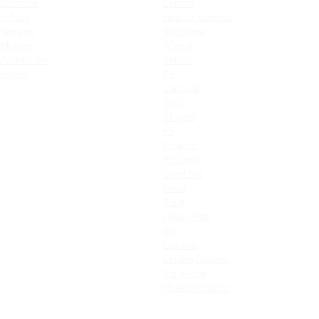
Qashqai
Cerato
X-Trail
Новый Sorento
Terrano
Sportage
Murano
XCeed
Pathfinder
Seltos
Patrol
K9
Carnival
Soul
Stinger
K5
Picanto
ProCeed
Ceed SW
Ceed
Rio X
Новый Rio
Rio
Optima
Cerato Classic
Rio X-Line
Новый Picanto