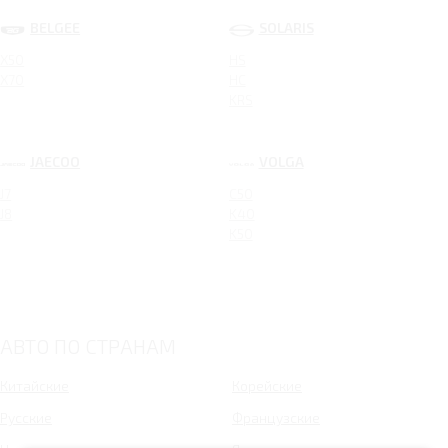
BELGEE
SOLARIS
X50
HS
X70
HC
KRS
JAECOO
VOLGA
J7
C50
J8
K40
K50
АВТО ПО СТРАНАМ
Китайские
Корейские
Русские
Французские