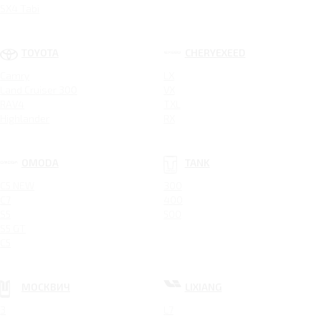
SX4 Tabi
TOYOTA
CHERYEXEED
Camry
LX
Land Cruiser 300
VX
RAV4
TXL
Highlander
RX
OMODA
TANK
C5 NEW
300
C7
400
S5
500
S5 GT
C5
МОСКВИЧ
LIXIANG
3
L7