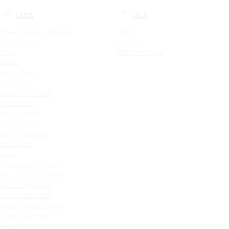
LADA
UAZ
Новый Largus Фургон
Patriot
Xray Cross
Hunter
Xray
Patriot PickUp
Vesta
Vesta Cross
Vesta SW
Vesta SW Cross
Vesta CNG
Vesta Sport
Largus Cross
Iskra SW Cross
Niva Sport
Aura
Niva Legend Bronto
Vesta SW Sportline
Vesta Sportline
Granta Liftback
Новый Largus Cross
Largus Фургон
Niva