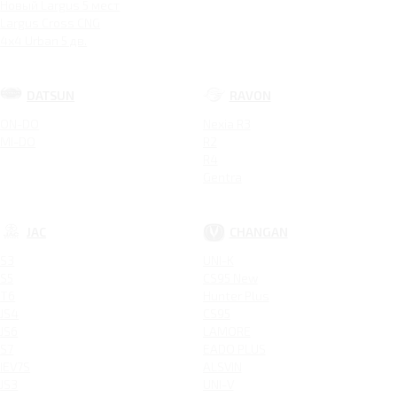
Новый Largus 5 мест
Largus Cross CNG
4x4 Urban 5 дв.
DATSUN
RAVON
ON-DO
Nexia R3
MI-DO
R2
R4
Gentra
JAC
CHANGAN
S3
UNI-K
S5
CS95 New
T6
Hunter Plus
JS4
CS95
JS6
LAMORE
S7
EADO PLUS
IEV7S
ALSVIN
JS3
UNI-V