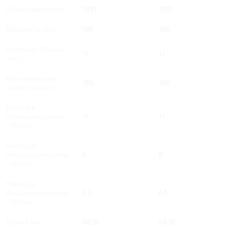
Объем двигателя
1991
1991
Мощность, л.с.
190
190
Разгон до 100 км/
11
11
час, с
Максимальная
180
180
скорость, км/ч
Расход в
городском цикле,
11
11
/100 км
Расход в
загородном цикле,
8
8
/100 км
Расход в
смешанном цикле,
6.5
6.5
/100 км
Длина, мм
4836
4836