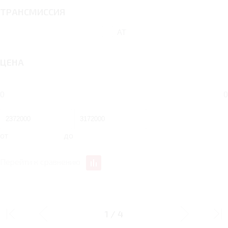
ТРАНСМИССИЯ
AT
ЦЕНА
0
0
от
до
Перейти к сравнению
2 AT 190 Л.С. GE
2 AT 190 Л.С. GL
1
/
4
Тип двигателя
Бензин
Бензин