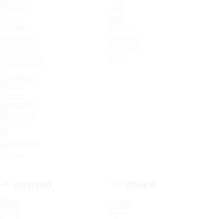
Preface
X60
Cityray
X70
Okavango
MyWay
Atlas New
Murman
Belgee X50
Solano II
Emgrand New
Smily
COOLRAY NEW
Tugella New
Atlas
Tugella
Emgrand GT
Emgrand 7
Atlas Pro
GS
Emgrand X7
Coolray
CHEVROLET
HYUNDAI
Spark
Solaris
Nexia
Creta