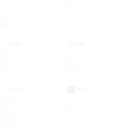
5
L8
6
L9
8
M70
M90
ZEEKR
GAC
001
GN8
009
GS5
X
GS8
007
GS8 II
JETOUR
TENET
Dashing
T4
T2
T4L
X50
T7
X70 Plus
T8
X90 Plus