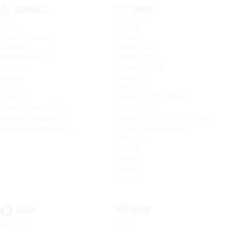
RENAULT
CHERY
Logan
Tiggo 4
Logan Stepway
Tiggo 7
Sandero
Tiggo 7 PRO
Новый Duster
Tiggo 4 Pro
Duster
Tiggo 7 Pro Max
Kaptur
Tiggo 8 Pro
Arkana
ARRIZO 8
Koleos
Tiggo 8 Pro MAX NEW
Logan Stepway City
Tiggo 4 NEW
Sandero Stepway
Tiggo 4 Pro 18 YEARS EDITION
Sandero Stepway City
Tiggo 7 Pro MAX NEW
Tiggo 7L
Tiggo 9
Tiggo 8
Tiggo 3
Tiggo 5
GEELY
LIFAN
Monjaro
X50