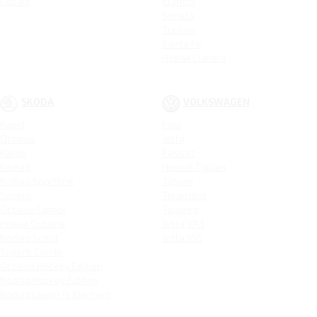
Cobalt
Elantra
Sonata
Tucson
Santa Fe
Новая Elantra
SKODA
VOLKSWAGEN
Rapid
Polo
Octavia
Jetta
Karoq
Passat
Kodiaq
Новый Tiguan
Kodiaq Sportline
Tiguan
Superb
Teramont
Octavia Combi
Touareg
Новая Octavia
Jetta VA3
Kodiaq Scout
Jetta VS5
Superb Combi
Octavia Hockey Edition
Kodiaq Hockey Edition
Kodiaq Laurin & Klement