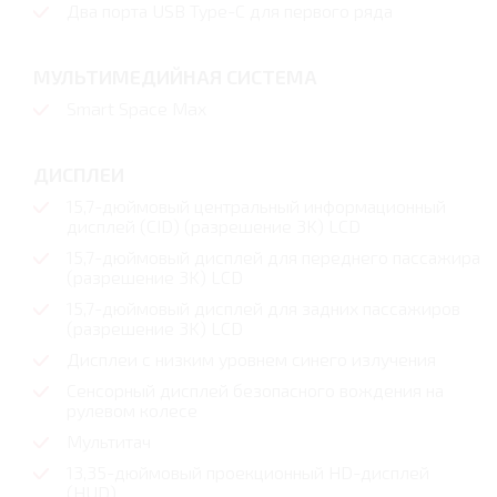
Два порта USB Type-C для первого ряда
МУЛЬТИМЕДИЙНАЯ СИСТЕМА
Smart Space Max
ДИСПЛЕИ
15,7-дюймовый центральный информационный
дисплей (CID) (разрешение 3K) LСD
15,7-дюймовый дисплей для переднего пассажира
(разрешение 3K) LCD
15,7-дюймовый дисплей для задних пассажиров
(разрешение 3K) LСD
Дисплеи с низким уровнем синего излучения
Сенсорный дисплей безопасного вождения на
рулевом колесе
Мультитач
13,35-дюймовый проекционный HD-дисплей
(HUD)