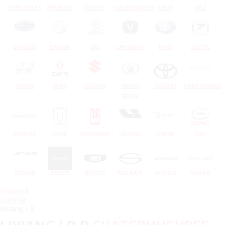
CHEVROLET
HYUNDAI
SKODA
VOLKSWAGEN
LADA
UAZ
DATSUN
RAVON
JAC
CHANGAN
FAW
ZOTYE
HAVAL
DFM
SUZUKI
GREAT
TOYOTA
CHERYEXEED
WALL
OMODA
TANK
МОСКВИЧ
LIXIANG
ZEEKR
GAC
JETOUR
TENET
BELGEE
SOLARIS
JAECOO
VOLGA
Главная
Lixiang
lixiang L8