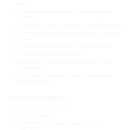
ряду
Тканевая обшивка крыши с отрицательными
ионами
Трехзонный климат-контроль с очисткой воздуха
Многофункциональное рулевое колесо из кожи
"Nappa"
Солнцезащитная шторка с электроприводом
Система качества воздуха (AQS)
Зеркало на солнцезащитном козырьке c LED
подсветкой
Двухслойное лобовое стекло с повышенной
теплоизоляцией
УДОБСТВО ВОЖДЕНИЯ
Память боковых зеркал
Доводчик дверей
Электропривод задней двери багажного
отделения