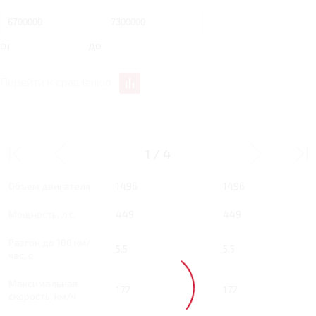
от
до
Перейти к сравнению
1.5 MT 449 Л.С. MAX
1.5 MT 449 Л.С. ULTRA
1
/
4
Тип двигателя
Бензин
Бензин
Объем двигателя
1496
1496
Мощность, л.с.
449
449
Разгон до 100 км/
5.5
5.5
час, с
Максимальная
172
172
скорость, км/ч