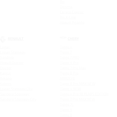
Rio
Optima
Cerato Classic
Rio X-Line
Новый Picanto
RENAULT
CHERY
Logan
Tiggo 4
Logan Stepway
Tiggo 7
Sandero
Tiggo 7 PRO
Новый Duster
Tiggo 4 Pro
Duster
Tiggo 7 Pro Max
Kaptur
Tiggo 8 Pro
Arkana
ARRIZO 8
Koleos
Tiggo 8 Pro MAX NEW
Logan Stepway City
Tiggo 4 NEW
Sandero Stepway
Tiggo 4 Pro 18 YEARS EDITION
Sandero Stepway City
Tiggo 7 Pro MAX NEW
Tiggo 7L
Tiggo 9
Tiggo 8