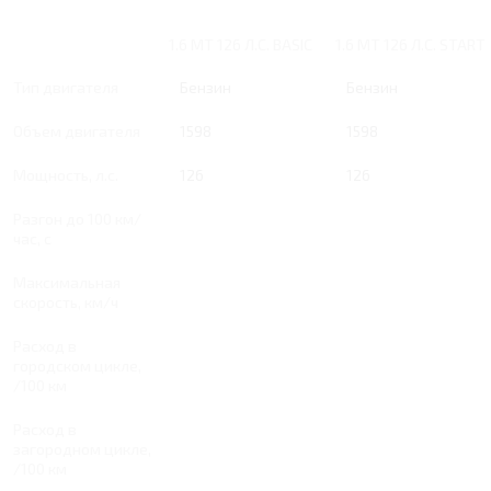
1.6 MT 126 Л.С. BASIC
1.6 MT 126 Л.С. START
Тип двигателя
Бензин
Бензин
Объем двигателя
1598
1598
Мощность, л.с.
126
126
Разгон до 100 км/
час, с
Максимальная
скорость, км/ч
Расход в
городском цикле,
/100 км
Расход в
загородном цикле,
/100 км