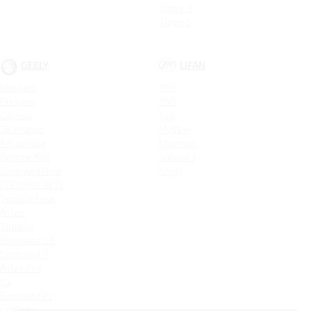
Tiggo 3
Tiggo 5
GEELY
LIFAN
Monjaro
X50
Preface
X60
Cityray
X70
Okavango
MyWay
Atlas New
Murman
Belgee X50
Solano II
Emgrand New
Smily
COOLRAY NEW
Tugella New
Atlas
Tugella
Emgrand GT
Emgrand 7
Atlas Pro
GS
Emgrand X7
Coolray