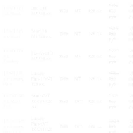
1 124
2
1.6 MT 126
Basic 1.6
1598
MT
126 л.с.
850
6
л.с. Basic
MT 126 л.с.
руб.
р
1 214
2
1.6 MT 126
Start 1.6
1598
MT
126 л.с.
850
6
л.с. Start
MT 126 л.с.
руб.
р
1.6 MT 126
1 229
2
Comfort 1.6
л.с.
1598
MT
126 л.с.
850
6
MT 126 л.с.
Comfort
руб.
р
1.6 MT 126
Luxury
1 304
2
л.с. Luxury
Plus 1.6 MT
1598
MT
126 л.с.
850
6
Plus
126 л.с.
руб.
р
1.6 CVT 126
Start CVT
1 319
2
л.с. Start
1.6 CVT 126
1598
CVT
126 л.с.
850
6
CVT
л.с.
руб.
р
Luxury
1.6 CVT 126
1 424
2
Plus CVT
л.с. Luxury
1598
CVT
126 л.с.
850
6
1.6 CVT 126
Plus CVT
руб.
р