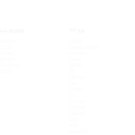
NISSAN
KIA
Qashqai
Cerato
X-Trail
Новый Sorento
Terrano
Sportage
Murano
XCeed
Pathfinder
Seltos
Patrol
K9
Carnival
Soul
Stinger
K5
Picanto
ProCeed
Ceed SW
Ceed
Rio X
Новый Rio