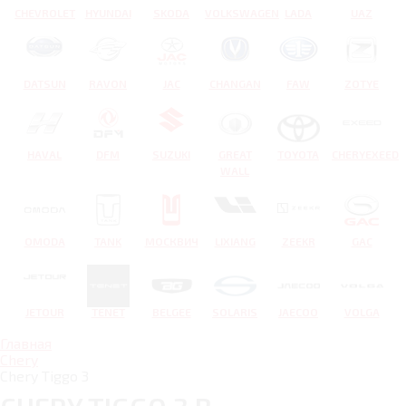
CHEVROLET
HYUNDAI
SKODA
VOLKSWAGEN
LADA
UAZ
DATSUN
RAVON
JAC
CHANGAN
FAW
ZOTYE
HAVAL
DFM
SUZUKI
GREAT
TOYOTA
CHERYEXEED
WALL
OMODA
TANK
МОСКВИЧ
LIXIANG
ZEEKR
GAC
JETOUR
TENET
BELGEE
SOLARIS
JAECOO
VOLGA
Главная
Chery
Chery Tiggo 3