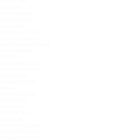
Niva Off-road
Niva Travel
Niva Legend 3 дв.
Niva Legend 5 дв.
Iskra Sedan
Granta Sport Liftback
Granta Sport Sedan
Granta Sportline Liftback
Granta Sportline
Iskra SW
Granta Active Cross
Новый Largus 7 мест
Granta Sedan
Granta Hatchback
Largus
Granta Универсал
Granta Cross
4x4 Bronto
4x4 Urban 3 дв.
Largus CNG
Granta Drive Active
Largus Фургон CNG
Новый Largus 5 мест