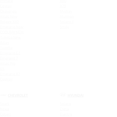
Preface
X60
Cityray
X70
Okavango
MyWay
Atlas New
Murman
Belgee X50
Solano II
Emgrand New
Smily
COOLRAY NEW
Tugella New
Atlas
Tugella
Emgrand GT
Emgrand 7
Atlas Pro
GS
Emgrand X7
Coolray
CHEVROLET
HYUNDAI
Spark
Solaris
Nexia
Creta
Cobalt
Elantra