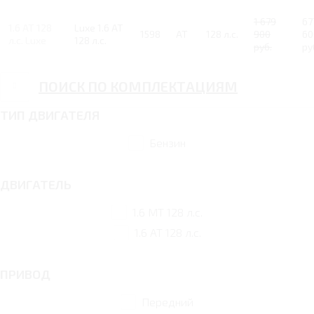
1 679
67
1.6 AT 128
Luxe 1.6 AT
1598
AT
128 л.с.
900
60
л.с. Luxe
128 л.с.
руб.
ру
ПОИСК ПО КОМПЛЕКТАЦИЯМ
ТИП ДВИГАТЕЛЯ
Бензин
ДВИГАТЕЛЬ
1.6 MT 128 л.с.
1.6 AT 128 л.с.
ПРИВОД
Передний