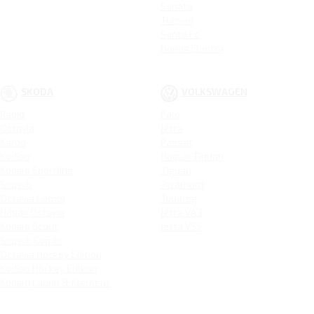
Sonata
Tucson
Santa Fe
Новая Elantra
SKODA
VOLKSWAGEN
Rapid
Polo
Octavia
Jetta
Karoq
Passat
Kodiaq
Новый Tiguan
Kodiaq Sportline
Tiguan
Superb
Teramont
Octavia Combi
Touareg
Новая Octavia
Jetta VA3
Kodiaq Scout
Jetta VS5
Superb Combi
Octavia Hockey Edition
Kodiaq Hockey Edition
Kodiaq Laurin & Klement