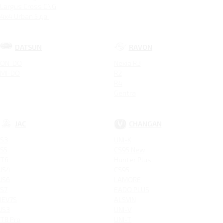
Largus Cross CNG
4x4 Urban 5 дв.
DATSUN
RAVON
ON-DO
Nexia R3
MI-DO
R2
R4
Gentra
JAC
CHANGAN
S3
UNI-K
S5
CS95 New
T6
Hunter Plus
JS4
CS95
JS6
LAMORE
S7
EADO PLUS
IEV7S
ALSVIN
JS3
UNI-V
T8 Pro
UNI-T