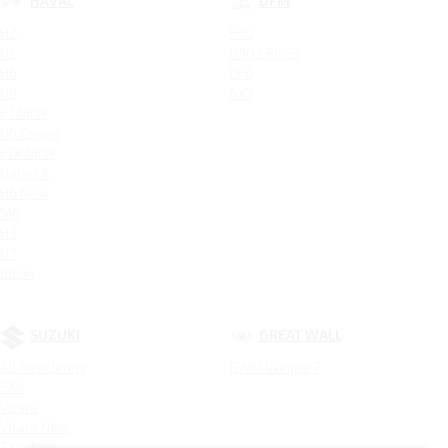
HAVAL
DFM
H2
580
H5
H30 CROSS
H6
DF6
H9
AX7
F7 NEW
H6 Coupe
F7X NEW
Dargo X
H6 New
M6
H3
H7
Jolion
SUZUKI
GREAT WALL
All New Jimny
GWM Wingle 7
SX4
Vitara
Vitara New
SX4 Tabi