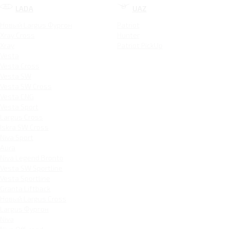
LADA
UAZ
Новый Largus Фургон
Patriot
Xray Cross
Hunter
Xray
Patriot PickUp
Vesta
Vesta Cross
Vesta SW
Vesta SW Cross
Vesta CNG
Vesta Sport
Largus Cross
Iskra SW Cross
Niva Sport
Aura
Niva Legend Bronto
Vesta SW Sportline
Vesta Sportline
Granta Liftback
Новый Largus Cross
Largus Фургон
Niva