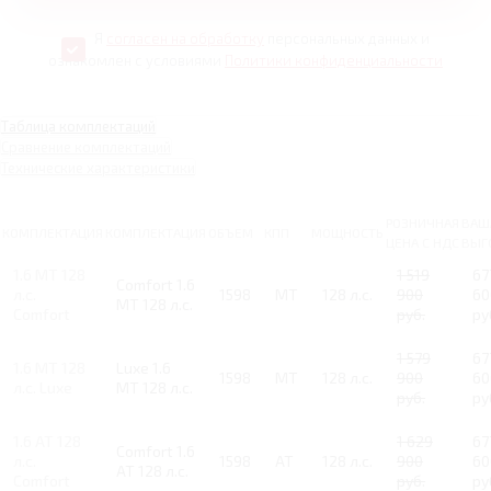
Я
согласен на обработку
персональных данных и
ознакомлен с условиями
Политики конфиденциальности
Таблица комплектаций
Сравнение комплектаций
Технические характеристики
РОЗНИЧНАЯ
ВАШ
КОМПЛЕКТАЦИЯ
КОМПЛЕКТАЦИЯ
ОБЪЕМ
КПП
МОЩНОСТЬ
ЦЕНА С НДС
ВЫГ
1.6 MT 128
1 519
67
Comfort 1.6
л.с.
1598
MT
128 л.с.
900
60
MT 128 л.с.
Comfort
руб.
ру
1 579
67
1.6 MT 128
Luxe 1.6
1598
MT
128 л.с.
900
60
л.с. Luxe
MT 128 л.с.
руб.
ру
1.6 AT 128
1 629
67
Comfort 1.6
л.с.
1598
AT
128 л.с.
900
60
AT 128 л.с.
Comfort
руб.
ру