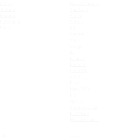
X-Trail
Новый Sorento
Terrano
Sportage
Murano
XCeed
Pathfinder
Seltos
Patrol
K9
Carnival
Soul
Stinger
K5
Picanto
ProCeed
Ceed SW
Ceed
Rio X
Новый Rio
Rio
Optima
Cerato Classic
Rio X-Line
Новый Picanto