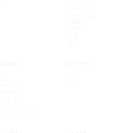
J7
CS85 COUPE
CS55 PLUS
CS35 Plus New
CS75FL
CS35 Plus
CS35
CS75
CS55
FAW
ZOTYE
X40
T600
X80
Coupa
Bestune T55
Bestune B70
Bestune T77
Bestune T99
BESTUNE T99 NEW
Bestune B70 NEW