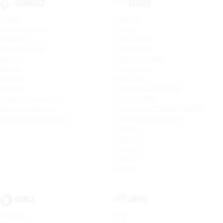
RENAULT
CHERY
Logan
Tiggo 4
Logan Stepway
Tiggo 7
Sandero
Tiggo 7 PRO
Новый Duster
Tiggo 4 Pro
Duster
Tiggo 7 Pro Max
Kaptur
Tiggo 8 Pro
Arkana
ARRIZO 8
Koleos
Tiggo 8 Pro MAX NEW
Logan Stepway City
Tiggo 4 NEW
Sandero Stepway
Tiggo 4 Pro 18 YEARS EDITION
Sandero Stepway City
Tiggo 7 Pro MAX NEW
Tiggo 7L
Tiggo 9
Tiggo 8
Tiggo 3
Tiggo 5
GEELY
LIFAN
Monjaro
X50