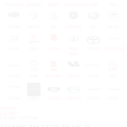
CHEVROLET
HYUNDAI
SKODA
VOLKSWAGEN
LADA
UAZ
DATSUN
RAVON
JAC
CHANGAN
FAW
ZOTYE
HAVAL
DFM
SUZUKI
GREAT
TOYOTA
CHERYEXEED
WALL
OMODA
TANK
МОСКВИЧ
LIXIANG
ZEEKR
GAC
JETOUR
TENET
BELGEE
SOLARIS
JAECOO
VOLGA
Главная
Changan
Changan CS35 Plus