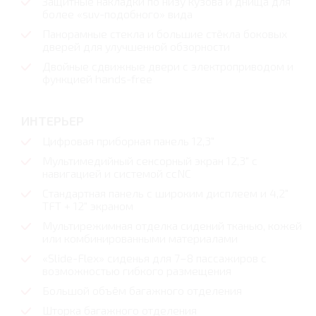
Защитные накладки по низу кузова и днища для
более «suv-подобного» вида
Панорамные стекла и большие стёкла боковых
дверей для улучшенной обзорности
Двойные сдвижные двери с электроприводом и
функцией hands-free
ИНТЕРЬЕР
Цифровая приборная панель 12,3"
Мультимедийный сенсорный экран 12,3" с
навигацией и системой ccNC
Стандартная панель с широким дисплеем и 4,2"
TFT + 12" экраном
Мультирежимная отделка сидений тканью, кожей
или комбинированными материалами
«Slide-Flex» сиденья для 7–8 пассажиров с
возможностью гибкого размещения
Большой объём багажного отделения
Шторка багажного отделения