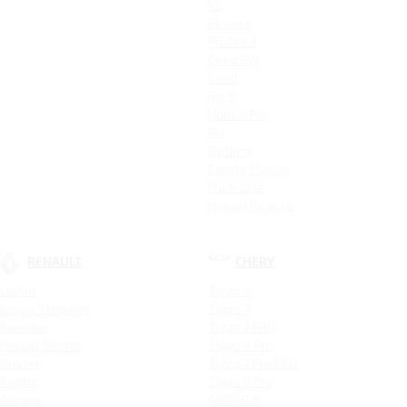
K5
Picanto
ProCeed
Ceed SW
Ceed
Rio X
Новый Rio
Rio
Optima
Cerato Classic
Rio X-Line
Новый Picanto
RENAULT
CHERY
Logan
Tiggo 4
Logan Stepway
Tiggo 7
Sandero
Tiggo 7 PRO
Новый Duster
Tiggo 4 Pro
Duster
Tiggo 7 Pro Max
Kaptur
Tiggo 8 Pro
Arkana
ARRIZO 8