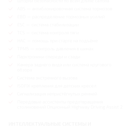
Шторки безопасности по всей длине салона
ABS — антиблокировочная система тормозов
EBD — распределение тормозных усилий
ESC — система стабилизации
TCS — система контроля тяги
HAC — помощь при старте на подъёме
TPMS — контроль давления в шинах
Парктроники спереди и сзади
Камера заднего вида или система кругового
обзора
Система экстренного вызова
ISOFIX крепления для детских кресел
Сигнализация непристёгнутых ремней
Передовые ассистенты предотвращения
столкновений Опционный Highway Driving Assist 2
ИНТЕЛЛЕКТУАЛЬНЫЕ СИСТЕМЫ И