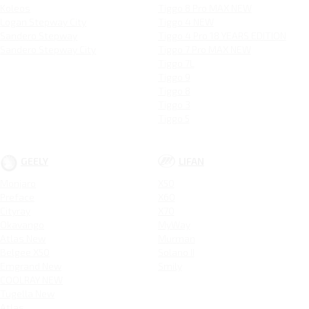
Koleos
Tiggo 8 Pro MAX NEW
Logan Stepway City
Tiggo 4 NEW
Sandero Stepway
Tiggo 4 Pro 18 YEARS EDITION
Sandero Stepway City
Tiggo 7 Pro MAX NEW
Tiggo 7L
Tiggo 9
Tiggo 8
Tiggo 3
Tiggo 5
GEELY
LIFAN
Monjaro
X50
Preface
X60
Cityray
X70
Okavango
MyWay
Atlas New
Murman
Belgee X50
Solano II
Emgrand New
Smily
COOLRAY NEW
Tugella New
Atlas