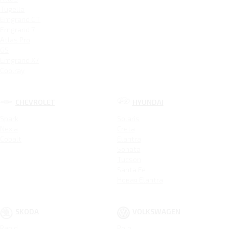
Tugella
Emgrand GT
Emgrand 7
Atlas Pro
GS
Emgrand X7
Coolray
CHEVROLET
HYUNDAI
Spark
Solaris
Nexia
Creta
Cobalt
Elantra
Sonata
Tucson
Santa Fe
Новая Elantra
SKODA
VOLKSWAGEN
Rapid
Polo