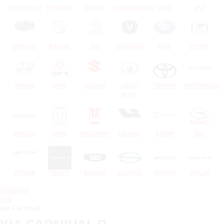
CHEVROLET
HYUNDAI
SKODA
VOLKSWAGEN
LADA
UAZ
DATSUN
RAVON
JAC
CHANGAN
FAW
ZOTYE
HAVAL
DFM
SUZUKI
GREAT
TOYOTA
CHERYEXEED
WALL
OMODA
TANK
МОСКВИЧ
LIXIANG
ZEEKR
GAC
JETOUR
TENET
BELGEE
SOLARIS
JAECOO
VOLGA
Главная
Kia
kia Carnival