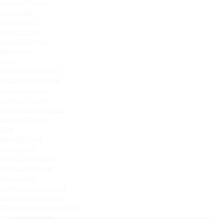
Vesta SW Cross
Vesta CNG
Vesta Sport
Largus Cross
Iskra SW Cross
Niva Sport
Aura
Niva Legend Bronto
Vesta SW Sportline
Vesta Sportline
Granta Liftback
Новый Largus Cross
Largus Фургон
Niva
Niva Off-road
Niva Travel
Niva Legend 3 дв.
Niva Legend 5 дв.
Iskra Sedan
Granta Sport Liftback
Granta Sport Sedan
Granta Sportline Liftback
Granta Sportline