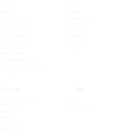
Octavia
Jetta
Karoq
Passat
Kodiaq
Новый Tiguan
Kodiaq Sportline
Tiguan
Superb
Teramont
Octavia Combi
Touareg
Новая Octavia
Jetta VA3
Kodiaq Scout
Jetta VS5
Superb Combi
Octavia Hockey Edition
Kodiaq Hockey Edition
Kodiaq Laurin & Klement
LADA
UAZ
Новый Largus Фургон
Patriot
Xray Cross
Hunter
Xray
Patriot PickUp
Vesta
Vesta Cross
Vesta SW