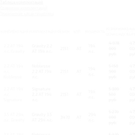
Таблица комплектаций
Сравнение комплектаций
Технические характеристики
РОЗНИЧНАЯ
ВАШ
КОМПЛЕКТАЦИЯ
КОМПЛЕКТАЦИЯ
ОБЪЕМ
КПП
МОЩНОСТЬ
ЦЕНА С НДС
ВЫГ
4 978
47
2.2 AT 194
Gravity 2.2
194
2151
AT
000
00
л.с. Gravity
AT 194 л.с.
л.с.
руб.
ру
2.2 AT 194
Noblesse
5 150
47
194
л.с.
2.2 AT 194
2151
AT
900
00
л.с.
Noblesse
л.с.
руб.
ру
2.2 AT 194
Signature
5 300
47
194
л.с.
2.2 AT 194
2151
AT
500
00
л.с.
Signature
л.с.
руб.
ру
5 270
47
3.5 AT 294
Gravity 3.5
294
3470
AT
000
00
л.с. Gravity
AT 294 л.с.
л.с.
руб.
ру
3.5 AT 294
Noblesse
5 370
47