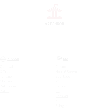
47 БАНКОВ
NISSAN
KIA
Qashqai
Cerato
X-Trail
Новый Sorento
Terrano
Sportage
Murano
XCeed
Pathfinder
Seltos
Patrol
K9
Carnival
Soul
Stinger