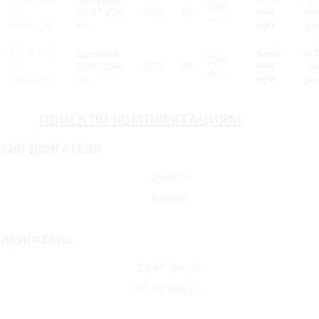
294
л.с.
3.5 AT 294
3470
AT
000
00
л.с.
Noblesse
л.с.
руб.
ру
3.5 AT 294
Signature
5 620
47
294
л.с.
3.5 AT 294
3470
AT
000
00
л.с.
Signature
л.с.
руб.
ру
ПОИСК ПО КОМПЛЕКТАЦИЯМ
ТИП ДВИГАТЕЛЯ
Дизель
Бензин
ДВИГАТЕЛЬ
2.2 AT 194 л.с.
3.5 AT 294 л.с.