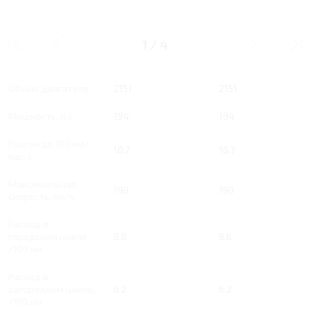
2.2 AT 194 Л.С.
2.2 AT 194 Л.С. GRAVITY
NOBLESSE
1
/
4
Тип двигателя
Дизель
Дизель
Объем двигателя
2151
2151
Мощность, л.с.
194
194
Разгон до 100 км/
10.7
10.7
час, с
Максимальная
190
190
скорость, км/ч
Расход в
городском цикле,
8.6
8.6
/100 км
Расход в
загородном цикле,
6.2
6.2
/100 км