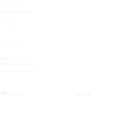
Granta Sedan
Granta Hatchback
Largus
Granta Универсал
Granta Cross
4x4 Bronto
4x4 Urban 3 дв.
Largus CNG
Granta Drive Active
Largus Фургон CNG
Новый Largus 5 мест
Largus Cross CNG
4x4 Urban 5 дв.
DATSUN
RAVON
ON-DO
Nexia R3
MI-DO
R2
R4
Gentra