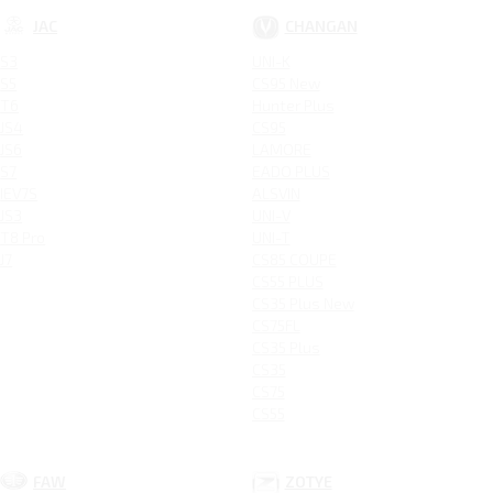
JAC
CHANGAN
S3
UNI-K
S5
CS95 New
T6
Hunter Plus
JS4
CS95
JS6
LAMORE
S7
EADO PLUS
IEV7S
ALSVIN
JS3
UNI-V
T8 Pro
UNI-T
J7
CS85 COUPE
CS55 PLUS
CS35 Plus New
CS75FL
CS35 Plus
CS35
CS75
CS55
FAW
ZOTYE