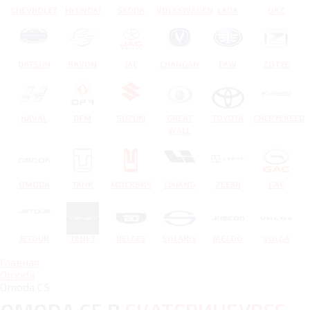
CHEVROLET
HYUNDAI
SKODA
VOLKSWAGEN
LADA
UAZ
DATSUN
RAVON
JAC
CHANGAN
FAW
ZOTYE
HAVAL
DFM
SUZUKI
GREAT
TOYOTA
CHERYEXEED
WALL
OMODA
TANK
МОСКВИЧ
LIXIANG
ZEEKR
GAC
JETOUR
TENET
BELGEE
SOLARIS
JAECOO
VOLGA
Главная
Omoda
Omoda C5