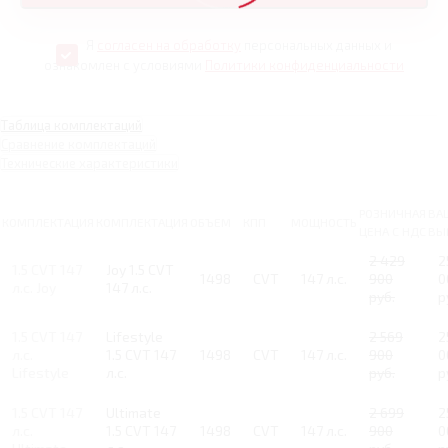
Я
согласен на обработку
персональных данных и
ознакомлен с условиями
Политики конфиденциальности
Таблица комплектаций
Сравнение комплектаций
Технические характеристики
РОЗНИЧНАЯ
ВА
КОМПЛЕКТАЦИЯ
КОМПЛЕКТАЦИЯ
ОБЪЕМ
КПП
МОЩНОСТЬ
ЦЕНА С НДС
ВЫ
2 429
2
1.5 CVT 147
Joy 1.5 CVT
1498
CVT
147 л.с.
900
0
л.с. Joy
147 л.с.
руб.
р
1.5 CVT 147
Lifestyle
2 569
2
л.с.
1.5 CVT 147
1498
CVT
147 л.с.
900
0
Lifestyle
л.с.
руб.
р
1.5 CVT 147
Ultimate
2 699
2
л.с.
1.5 CVT 147
1498
CVT
147 л.с.
900
0