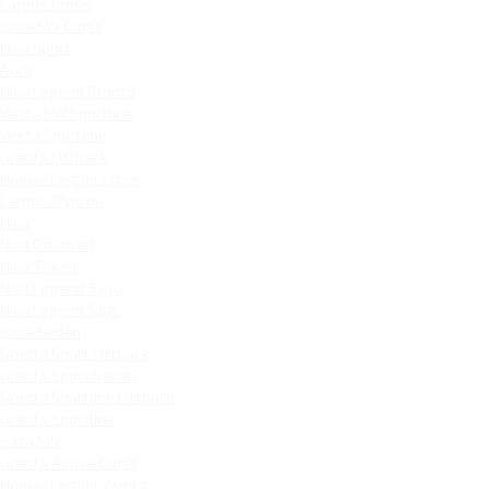
Largus Cross
Iskra SW Cross
Niva Sport
Aura
Niva Legend Bronto
Vesta SW Sportline
Vesta Sportline
Granta Liftback
Новый Largus Cross
Largus Фургон
Niva
Niva Off-road
Niva Travel
Niva Legend 3 дв.
Niva Legend 5 дв.
Iskra Sedan
Granta Sport Liftback
Granta Sport Sedan
Granta Sportline Liftback
Granta Sportline
Iskra SW
Granta Active Cross
Новый Largus 7 мест