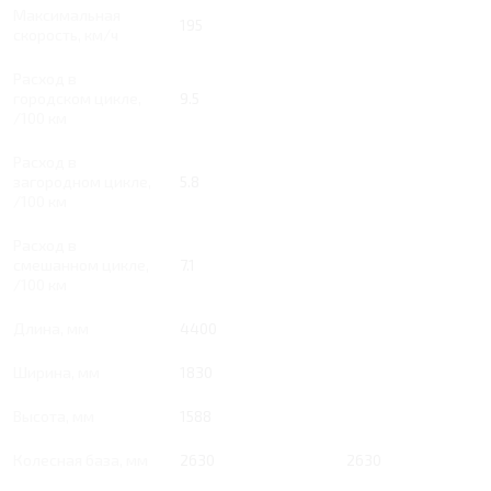
Максимальная
195
скорость, км/ч
Расход в
городском цикле,
9.5
/100 км
Расход в
загородном цикле,
5.8
/100 км
Расход в
смешанном цикле,
7.1
/100 км
Длина, мм
4400
Ширина, мм
1830
Высота, мм
1588
Колесная база, мм
2630
2630