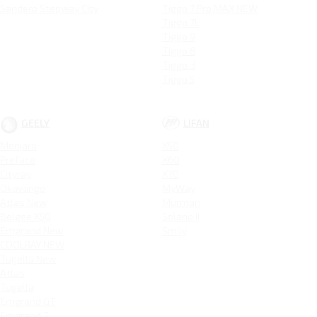
Sandero Stepway City
Tiggo 7 Pro MAX NEW
Tiggo 7L
Tiggo 9
Tiggo 8
Tiggo 3
Tiggo 5
GEELY
LIFAN
Monjaro
X50
Preface
X60
Cityray
X70
Okavango
MyWay
Atlas New
Murman
Belgee X50
Solano II
Emgrand New
Smily
COOLRAY NEW
Tugella New
Atlas
Tugella
Emgrand GT
Emgrand 7