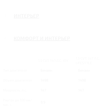
ИНТЕРЬЕР
КОМФОРТ И ИНТЕРЬЕР
1.5 CVT 147 Л.С.
1.5 CVT 147 Л.С. JOY
LIFESTYLE
Тип двигателя
Бензин
Бензин
Объем двигателя
1498
1498
Мощность, л.с.
147
147
Разгон до 100 км/
9.9
час, с