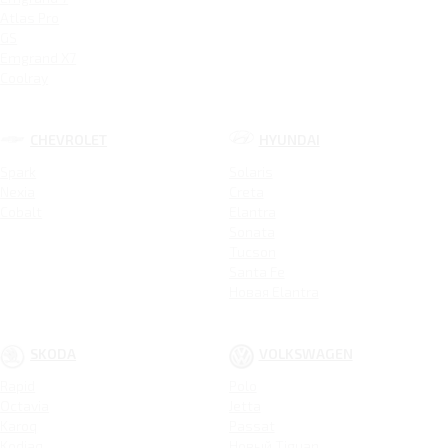
Atlas Pro
GS
Emgrand X7
Coolray
CHEVROLET
HYUNDAI
Spark
Solaris
Nexia
Creta
Cobalt
Elantra
Sonata
Tucson
Santa Fe
Новая Elantra
SKODA
VOLKSWAGEN
Rapid
Polo
Octavia
Jetta
Karoq
Passat
Kodiaq
Новый Tiguan