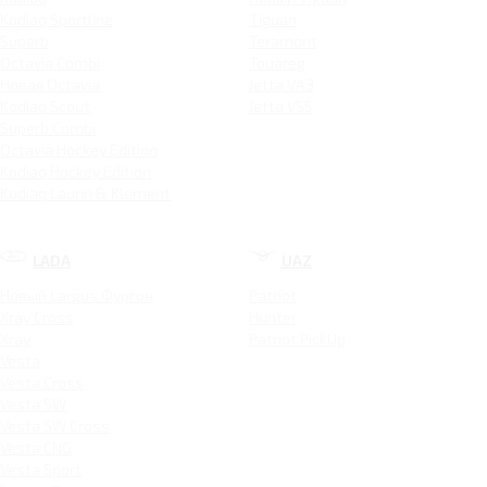
Kodiaq Sportline
Tiguan
Superb
Teramont
Octavia Combi
Touareg
Новая Octavia
Jetta VA3
Kodiaq Scout
Jetta VS5
Superb Combi
Octavia Hockey Edition
Kodiaq Hockey Edition
Kodiaq Laurin & Klement
LADA
UAZ
Новый Largus Фургон
Patriot
Xray Cross
Hunter
Xray
Patriot PickUp
Vesta
Vesta Cross
Vesta SW
Vesta SW Cross
Vesta CNG
Vesta Sport