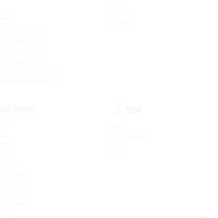
X40
T600
X80
Coupa
Bestune T55
Bestune B70
Bestune T77
Bestune T99
BESTUNE T99 NEW
Bestune B70 NEW
HAVAL
DFM
H2
580
H5
H30 CROSS
H6
DF6
H9
AX7
F7 NEW
H6 Coupe
F7X NEW
Dargo X
H6 New
M6