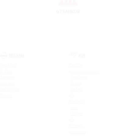
47 БАНКОВ
NISSAN
KIA
Qashqai
Cerato
X-Trail
Новый Sorento
Terrano
Sportage
Murano
XCeed
Pathfinder
Seltos
Patrol
K9
Carnival
Soul
Stinger
K5
Picanto
ProCeed