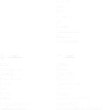
Ceed SW
Ceed
Rio X
Новый Rio
Rio
Optima
Cerato Classic
Rio X-Line
Новый Picanto
RENAULT
CHERY
Logan
Tiggo 4
Logan Stepway
Tiggo 7
Sandero
Tiggo 7 PRO
Новый Duster
Tiggo 4 Pro
Duster
Tiggo 7 Pro Max
Kaptur
Tiggo 8 Pro
Arkana
ARRIZO 8
Koleos
Tiggo 8 Pro MAX NEW
Logan Stepway City
Tiggo 4 NEW
Sandero Stepway
Tiggo 4 Pro 18 YEARS EDITION