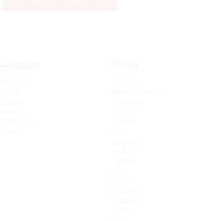
NISSAN
KIA
Qashqai
Cerato
X-Trail
Новый Sorento
Terrano
Sportage
Murano
XCeed
Pathfinder
Seltos
Patrol
K9
Carnival
Soul
Stinger
K5
Picanto
ProCeed
Ceed SW
Ceed
Rio X