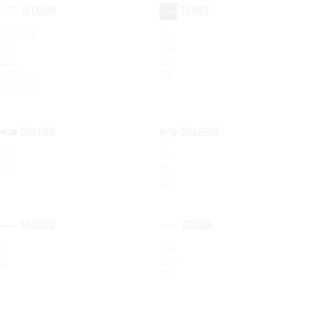
JETOUR
TENET
Dashing
T4
T2
T4L
X50
T7
X70 Plus
T8
X90 Plus
BELGEE
SOLARIS
X50
HS
X70
HC
KRS
JAECOO
VOLGA
J7
C50
J8
K40
K50