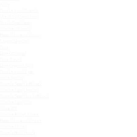
Aura
Niva Legend Bronto
Vesta SW Sportline
Vesta Sportline
Granta Liftback
Новый Largus Cross
Largus Фургон
Niva
Niva Off-road
Niva Travel
Niva Legend 3 дв.
Niva Legend 5 дв.
Iskra Sedan
Granta Sport Liftback
Granta Sport Sedan
Granta Sportline Liftback
Granta Sportline
Iskra SW
Granta Active Cross
Новый Largus 7 мест
Granta Sedan
Granta Hatchback