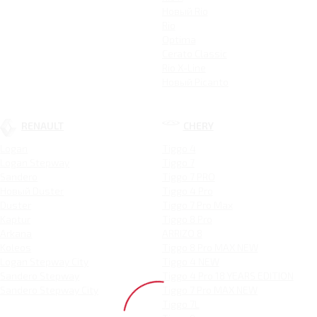
Новый Rio
Rio
Optima
Cerato Classic
Rio X-Line
Новый Picanto
RENAULT
CHERY
Logan
Tiggo 4
Logan Stepway
Tiggo 7
Sandero
Tiggo 7 PRO
Новый Duster
Tiggo 4 Pro
Duster
Tiggo 7 Pro Max
Kaptur
Tiggo 8 Pro
Arkana
ARRIZO 8
Koleos
Tiggo 8 Pro MAX NEW
Logan Stepway City
Tiggo 4 NEW
Sandero Stepway
Tiggo 4 Pro 18 YEARS EDITION
Sandero Stepway City
Tiggo 7 Pro MAX NEW
Tiggo 7L