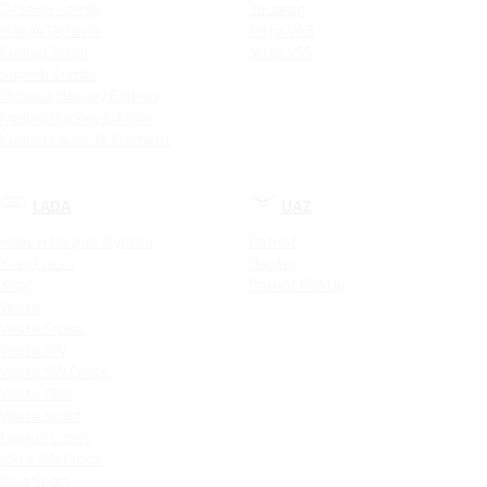
Octavia Combi
Touareg
Новая Octavia
Jetta VA3
Kodiaq Scout
Jetta VS5
Superb Combi
Octavia Hockey Edition
Kodiaq Hockey Edition
Kodiaq Laurin & Klement
LADA
UAZ
Новый Largus Фургон
Patriot
Xray Cross
Hunter
Xray
Patriot PickUp
Vesta
Vesta Cross
Vesta SW
Vesta SW Cross
Vesta CNG
Vesta Sport
Largus Cross
Iskra SW Cross
Niva Sport