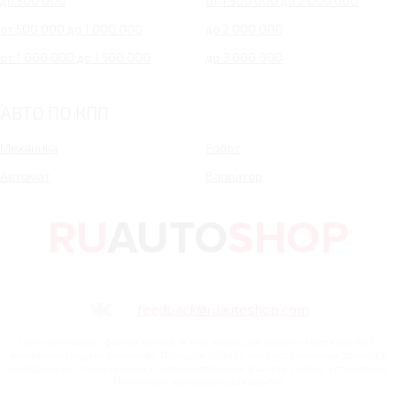
до 500 000
от 1 500 000 до 2 000 000
от 500 000 до 1 000 000
до 2 000 000
от 1 000 000 до 1 500 000
до 3 000 000
АВТО ПО КПП
Механика
Робот
Автомат
Вариатор
feedback@ruautoshop.com
Сайт использует файлы cookie, в том числе для работы сервисов веб-
аналитики (Яндекс.Метрика). Порядок обработки персональных данных и
информации, получаемой с использованием файлов cookie, установлен
Политикой конфиденциальности.