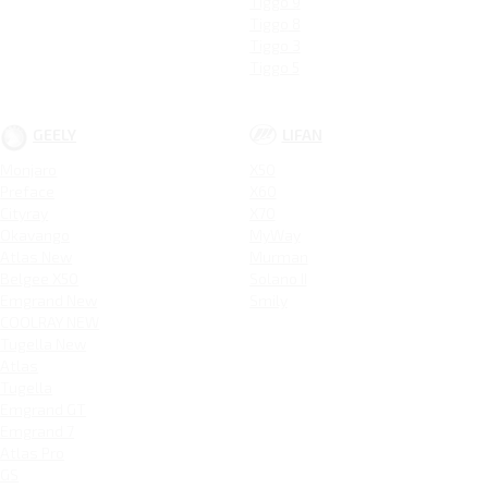
Tiggo 9
Tiggo 8
Tiggo 3
Tiggo 5
GEELY
LIFAN
Monjaro
X50
Preface
X60
Cityray
X70
Okavango
MyWay
Atlas New
Murman
Belgee X50
Solano II
Emgrand New
Smily
COOLRAY NEW
Tugella New
Atlas
Tugella
Emgrand GT
Emgrand 7
Atlas Pro
GS