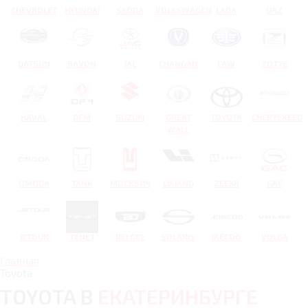
CHEVROLET
HYUNDAI
SKODA
VOLKSWAGEN
LADA
UAZ
DATSUN
RAVON
JAC
CHANGAN
FAW
ZOTYE
HAVAL
DFM
SUZUKI
GREAT
TOYOTA
CHERYEXEED
WALL
OMODA
TANK
МОСКВИЧ
LIXIANG
ZEEKR
GAC
JETOUR
TENET
BELGEE
SOLARIS
JAECOO
VOLGA
Главная
Toyota
TOYOTA В
ЕКАТЕРИНБУРГЕ