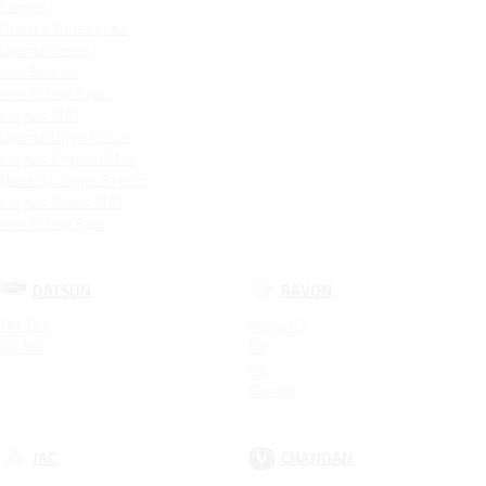
Largus
Granta Универсал
Granta Cross
4x4 Bronto
4x4 Urban 3 дв.
Largus CNG
Granta Drive Active
Largus Фургон CNG
Новый Largus 5 мест
Largus Cross CNG
4x4 Urban 5 дв.
DATSUN
RAVON
ON-DO
Nexia R3
MI-DO
R2
R4
Gentra
JAC
CHANGAN