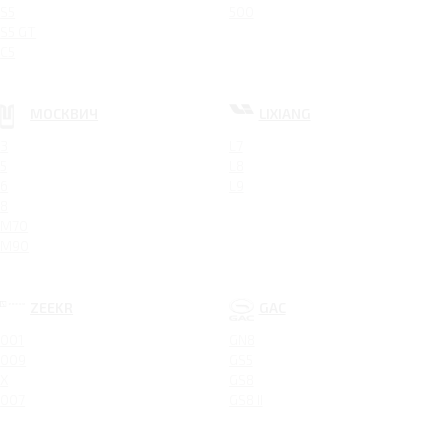
S5
500
S5 GT
C5
МОСКВИЧ
LIXIANG
3
L7
5
L8
6
L9
8
M70
M90
ZEEKR
GAC
001
GN8
009
GS5
X
GS8
007
GS8 II