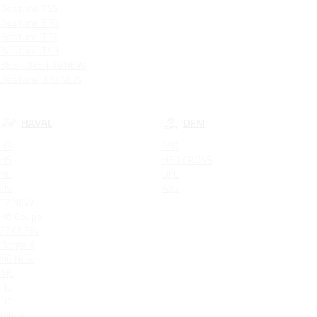
Bestune T55
Bestune B70
Bestune T77
Bestune T99
BESTUNE T99 NEW
Bestune B70 NEW
HAVAL
DFM
H2
580
H5
H30 CROSS
H6
DF6
H9
AX7
F7 NEW
H6 Coupe
F7X NEW
Dargo X
H6 New
M6
H3
H7
Jolion