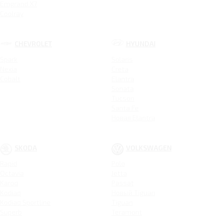
Emgrand X7
Coolray
CHEVROLET
HYUNDAI
Spark
Solaris
Nexia
Creta
Cobalt
Elantra
Sonata
Tucson
Santa Fe
Новая Elantra
SKODA
VOLKSWAGEN
Rapid
Polo
Octavia
Jetta
Karoq
Passat
Kodiaq
Новый Tiguan
Kodiaq Sportline
Tiguan
Superb
Teramont