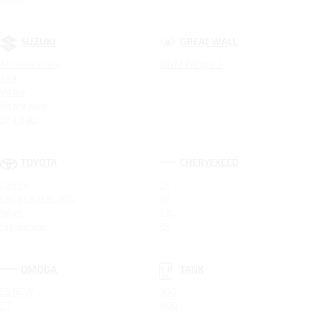
SUZUKI
GREAT WALL
All New Jimny
GWM Wingle 7
SX4
Vitara
Vitara New
SX4 Tabi
TOYOTA
CHERYEXEED
Camry
LX
Land Cruiser 300
VX
RAV4
TXL
Highlander
RX
OMODA
TANK
C5 NEW
300
C7
400