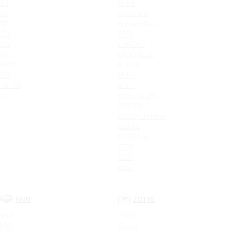
S3
UNI-K
S5
CS95 New
T6
Hunter Plus
JS4
CS95
JS6
LAMORE
S7
EADO PLUS
IEV7S
ALSVIN
JS3
UNI-V
T8 Pro
UNI-T
J7
CS85 COUPE
CS55 PLUS
CS35 Plus New
CS75FL
CS35 Plus
CS35
CS75
CS55
FAW
ZOTYE
X40
T600
X80
Coupa