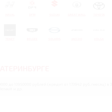
HAVAL
DFM
SUZUKI
GREAT WALL
TOYOTA
TENET
BELGEE
SOLARIS
JAECOO
VOLGA
АТЕРИНБУРГЕ
50000 до 13950000 рублей (кредит от 173942 руб./месяц) в
nault и др.