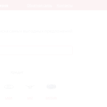
леров
Обратная связь
Контакты
оиска самых выгодных предложений
Кредит
LADA
UAZ
DATSUN