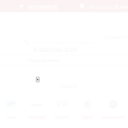
Екатеринбург
Автосалоны:
35 ди
– сервис п
Получить лучшее предложение
8 (800) 444-75-09
Обратный звонок
×
Trade In
LIFAN
CHEVROLET
HYUNDAI
SKODA
VOLKSWAGEN