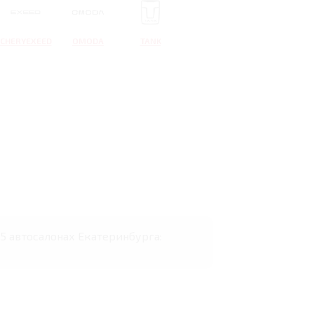
CHERYEXEED
OMODA
TANK
 35 автосалонах Екатеринбурга: