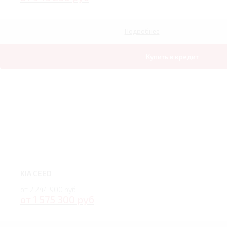
Подробнее
Купить в кредит
KIA CEED
от 2 244 900 руб
от 1 575 300 руб