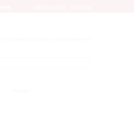
леров
Обратная связь
Контакты
оиска самых выгодных предложений
Кредит