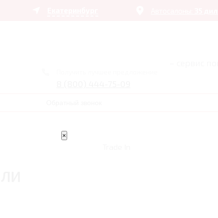
Екатеринбург
Автосалоны:
35 ди
– сервис п
Получить лучшее предложение
8 (800) 444-75-09
Обратный звонок
×
Trade In
ИЛИ