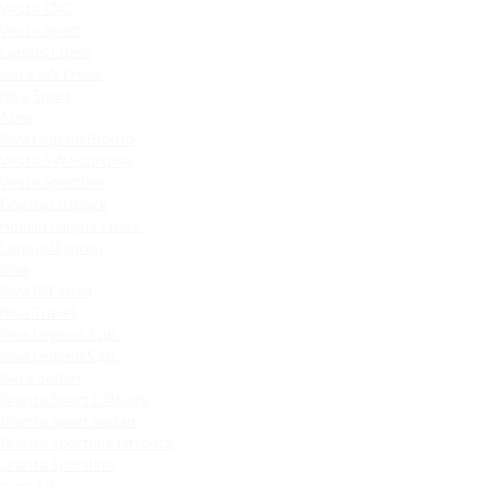
Vesta CNG
Vesta Sport
Largus Cross
Iskra SW Cross
Niva Sport
Aura
Niva Legend Bronto
Vesta SW Sportline
Vesta Sportline
Granta Liftback
Новый Largus Cross
Largus Фургон
Niva
Niva Off-road
Niva Travel
Niva Legend 3 дв.
Niva Legend 5 дв.
Iskra Sedan
Granta Sport Liftback
Granta Sport Sedan
Granta Sportline Liftback
Granta Sportline
Iskra SW