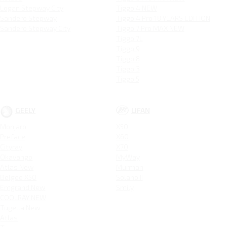
Logan Stepway City
Tiggo 4 NEW
Sandero Stepway
Tiggo 4 Pro 18 YEARS EDITION
Sandero Stepway City
Tiggo 7 Pro MAX NEW
Tiggo 7L
Tiggo 9
Tiggo 8
Tiggo 3
Tiggo 5
GEELY
LIFAN
Monjaro
X50
Preface
X60
Cityray
X70
Okavango
MyWay
Atlas New
Murman
Belgee X50
Solano II
Emgrand New
Smily
COOLRAY NEW
Tugella New
Atlas