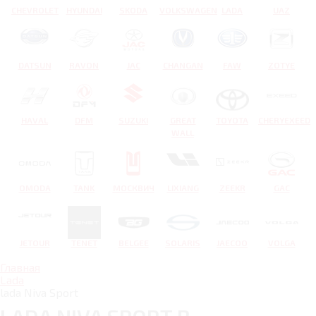
CHEVROLET
HYUNDAI
SKODA
VOLKSWAGEN
LADA
UAZ
DATSUN
RAVON
JAC
CHANGAN
FAW
ZOTYE
HAVAL
DFM
SUZUKI
GREAT
TOYOTA
CHERYEXEED
WALL
OMODA
TANK
МОСКВИЧ
LIXIANG
ZEEKR
GAC
JETOUR
TENET
BELGEE
SOLARIS
JAECOO
VOLGA
Главная
Lada
lada Niva Sport