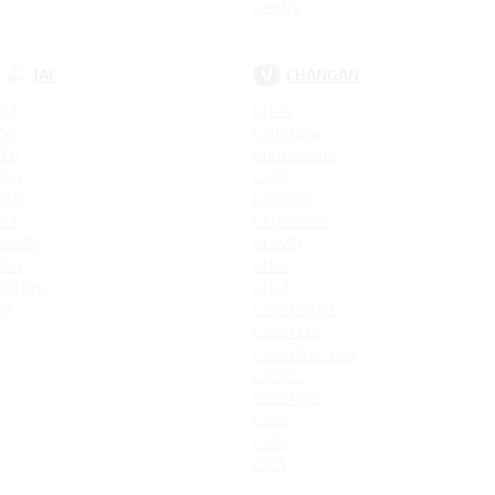
Gentra
JAC
CHANGAN
S3
UNI-K
S5
CS95 New
T6
Hunter Plus
JS4
CS95
JS6
LAMORE
S7
EADO PLUS
IEV7S
ALSVIN
JS3
UNI-V
T8 Pro
UNI-T
J7
CS85 COUPE
CS55 PLUS
CS35 Plus New
CS75FL
CS35 Plus
CS35
CS75
CS55