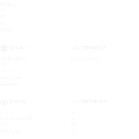
H6 New
M6
H3
H7
Jolion
SUZUKI
GREAT WALL
All New Jimny
GWM Wingle 7
SX4
Vitara
Vitara New
SX4 Tabi
TOYOTA
CHERYEXEED
Camry
LX
Land Cruiser 300
VX
RAV4
TXL
Highlander
RX