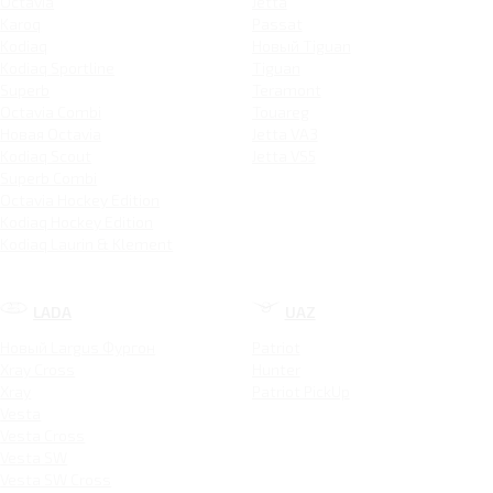
Octavia
Jetta
Karoq
Passat
Kodiaq
Новый Tiguan
Kodiaq Sportline
Tiguan
Superb
Teramont
Octavia Combi
Touareg
Новая Octavia
Jetta VA3
Kodiaq Scout
Jetta VS5
Superb Combi
Octavia Hockey Edition
Kodiaq Hockey Edition
Kodiaq Laurin & Klement
LADA
UAZ
Новый Largus Фургон
Patriot
Xray Cross
Hunter
Xray
Patriot PickUp
Vesta
Vesta Cross
Vesta SW
Vesta SW Cross