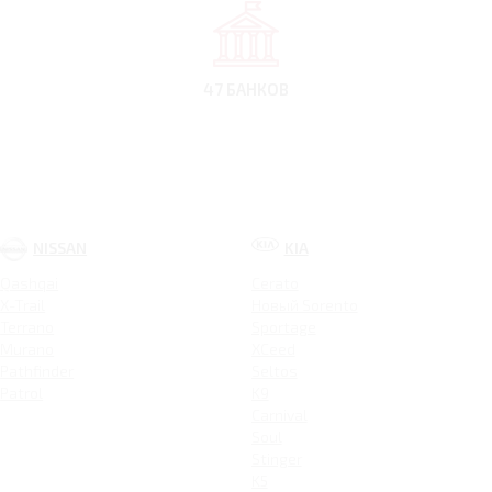
47 БАНКОВ
NISSAN
KIA
Qashqai
Cerato
X-Trail
Новый Sorento
Terrano
Sportage
Murano
XCeed
Pathfinder
Seltos
Patrol
K9
Carnival
Soul
Stinger
K5