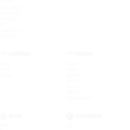
Tugella
Emgrand GT
Emgrand 7
Atlas Pro
GS
Emgrand X7
Coolray
CHEVROLET
HYUNDAI
Spark
Solaris
Nexia
Creta
Cobalt
Elantra
Sonata
Tucson
Santa Fe
Новая Elantra
SKODA
VOLKSWAGEN
Rapid
Polo