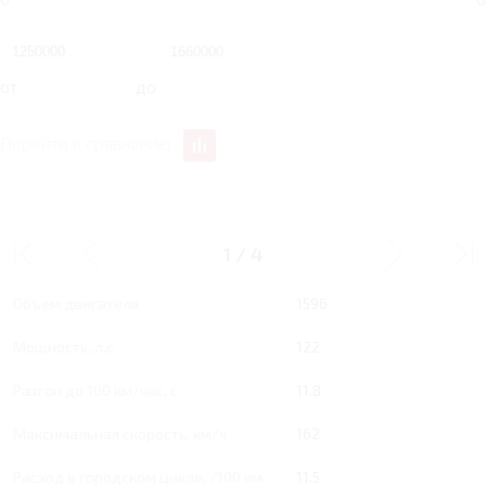
от
до
Перейти к сравнению
1.6 MT 122 Л.С. SPORT
1
/
4
Тип двигателя
Бензин
Объем двигателя
1596
Мощность, л.с.
122
Разгон до 100 км/час, с
11.8
Максимальная скорость, км/ч
162
Расход в городском цикле, /100 км
11.5