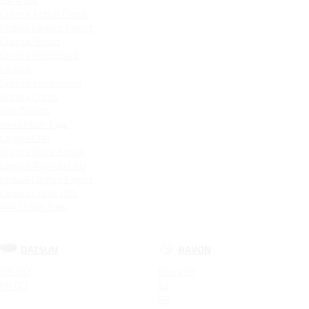
Granta Active Cross
Новый Largus 7 мест
Granta Sedan
Granta Hatchback
Largus
Granta Универсал
Granta Cross
4x4 Bronto
4x4 Urban 3 дв.
Largus CNG
Granta Drive Active
Largus Фургон CNG
Новый Largus 5 мест
Largus Cross CNG
4x4 Urban 5 дв.
DATSUN
RAVON
ON-DO
Nexia R3
MI-DO
R2
R4