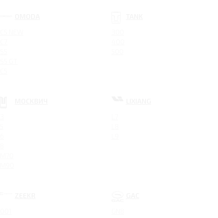
OMODA
TANK
C5 NEW
300
C7
400
S5
500
S5 GT
C5
МОСКВИЧ
LIXIANG
3
L7
5
L8
6
L9
8
M70
M90
ZEEKR
GAC
001
GN8