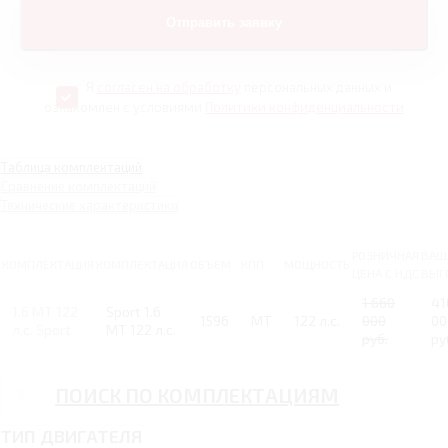
Я
согласен на обработку
персональных данных и
ознакомлен с условиями
Политики конфиденциальности
Таблица комплектаций
Сравнение комплектаций
Технические характеристики
РОЗНИЧНАЯ
ВАШ
КОМПЛЕКТАЦИЯ
КОМПЛЕКТАЦИЯ
ОБЪЕМ
КПП
МОЩНОСТЬ
ЦЕНА С НДС
ВЫГ
1 660
41
1.6 MT 122
Sport 1.6
1596
MT
122 л.с.
000
00
л.с. Sport
MT 122 л.с.
руб.
ру
ПОИСК ПО КОМПЛЕКТАЦИЯМ
ТИП ДВИГАТЕЛЯ