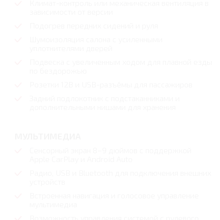
Климат-контроль или механическая вентиляция в
зависимости от версии
Подогрев передних сидений и руля
Шумоизоляция салона с усиленными
уплотнителями дверей
Подвеска с увеличенным ходом для плавной езды
по бездорожью
Розетки 12В и USB-разъёмы для пассажиров
Задний подлокотник с подстаканниками и
дополнительными нишами для хранения
МУЛЬТИМЕДИА
Сенсорный экран 8–9 дюймов с поддержкой
Apple CarPlay и Android Auto
Радио, USB и Bluetooth для подключения внешних
устройств
Встроенная навигация и голосовое управление
мультимедиа
Возможность управления системой с рулевого