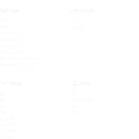
FAW
ZOTYE
X40
T600
X80
Coupa
Bestune T55
Bestune B70
Bestune T77
Bestune T99
BESTUNE T99 NEW
Bestune B70 NEW
HAVAL
DFM
H2
580
H5
H30 CROSS
H6
DF6
H9
AX7
F7 NEW
H6 Coupe
F7X NEW
Dargo X