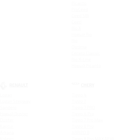
Picanto
ProCeed
Ceed SW
Ceed
Rio X
Новый Rio
Rio
Optima
Cerato Classic
Rio X-Line
Новый Picanto
RENAULT
CHERY
Logan
Tiggo 4
Logan Stepway
Tiggo 7
Sandero
Tiggo 7 PRO
Новый Duster
Tiggo 4 Pro
Duster
Tiggo 7 Pro Max
Kaptur
Tiggo 8 Pro
Arkana
ARRIZO 8
Koleos
Tiggo 8 Pro MAX NEW