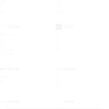
009
GS5
X
GS8
007
GS8 II
JETOUR
TENET
Dashing
T4
T2
T4L
X50
T7
X70 Plus
T8
X90 Plus
BELGEE
SOLARIS
X50
HS
X70
HC
KRS
JAECOO
VOLGA
J7
C50