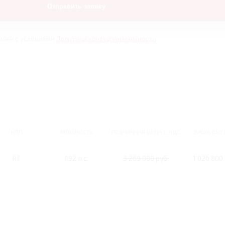
млен с условиями
Политики конфиденциальности
КПП
МОЩНОСТЬ
РОЗНИЧНАЯ ЦЕНА С НДС
ВАША ВЫГ
RT
192 л.с.
3 269 000 руб.
1 026 800 