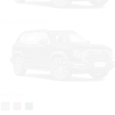
Цвет: Тарракотовый сапфир
Цвет: Чёрный