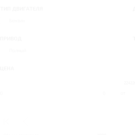
ТИП ДВИГАТЕЛЯ
Бензин
ПРИВОД
Полный
ЦЕНА
от
0
0
2 RT 192 Л.С. ELITE
Тип двигателя
Бензин