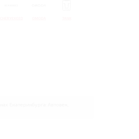
CHERYEXEED
OMODA
TANK
онах Екатеринбурга: Автовек,