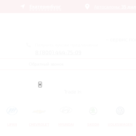
Екатеринбург
Автосалоны:
35 ди
– сервис п
Получить лучшее предложение
8 (800) 444-75-09
Обратный звонок
×
Trade In
LIFAN
CHEVROLET
HYUNDAI
SKODA
VOLKSWAGEN