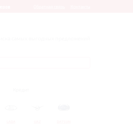
леров
Обратная связь
Контакты
оиска самых выгодных предложений
Кредит
LADA
UAZ
DATSUN