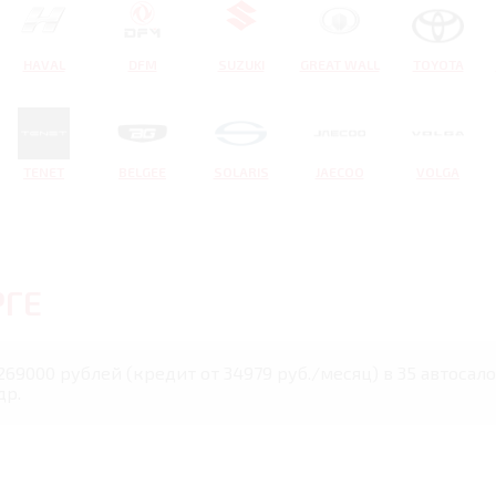
HAVAL
DFM
SUZUKI
GREAT WALL
TOYOTA
TENET
BELGEE
SOLARIS
JAECOO
VOLGA
РГЕ
269000 рублей (кредит от 34979 руб./месяц) в 35 автосал
др.