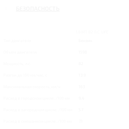
БЕЗОПАСНОСТЬ
1.6 MT 82 Л.С. LIFE
Тип двигателя
Бензин
Объем двигателя
1598
Мощность, л.с.
82
Разгон до 100 км/час, с
13.9
Максимальная скорость, км/ч
163
Расход в городском цикле, /100 км
9.4
Расход в загородном цикле, /100 км
5.7
Расход в смешанном цикле, /100 км
7.1