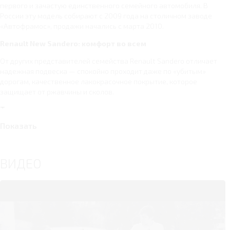
первого и зачастую единственного семейного автомобиля. В
России эту модель собирают с 2009 года на столичном заводе
«Автофрамос», продажи начались с марта 2010.
Renault New Sandero: комфорт во всем
От других представителей семейства Renault Sandero отличает
надежная подвеска — спокойно проходит даже по «убитым»
дорогам, качественное лакокрасочное покрытие, которое
защищает от ржавчины и сколов.
Технические характеристики
Показать
По своим техническим показателям Новый Рено Сандеро
напоминает Логан: тот же бензиновый двигатель мощностью в 82,
113 и 102 л.с., передний привод. Смешанный расход топлива в
пределах 7 литров. Автомобиль доступен в 7 комплектациях — с
ВИДЕО
пятиступенчатой механической коробкой передач и
четырехступенчатой автоматической.
Габариты
Длина хэтчбека — 4070 см, ширина — 1733, высота — 1523.
Дорожный просвет составляет 17,5 см, при полной загруженности