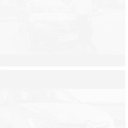
теряется 2 сантиметра. Сандеро удобен при парковке,
маневренный на поворотах.
Адаптированность для России
Эта модель готова к непростым испытаниям российским климатом
и дорогам. Двигатель не доставит проблем с запуском даже в
сильные морозы — для этого разработчики увеличили ёмкость
аккумулятора. Программа Renault Start запускает двигатель
дистанционно. Система не будет работать если открыта одна из
дверей.
Обогрев переднего и заднего стекол — удобное решение. В
автомобиле смонтированы металлические нити, подключенные к
питанию. Обзору они не мешают, а свою работу выполняют за
считанные минуты.
Обогрев передних сидений тоже порадует в холодные дни.
Оптимальную температуру поддерживают кондиционер, печка, а в
более дорогих комплектациях — климат-контроль.
Дизайн экстерьера
Эффектный и элегантный — вот 2 слова, которые лучше всего