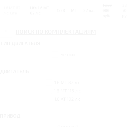
1 258
33
1.6 MT 82
Life 1.6 MT
1598
MT
82 л.с.
000
70
л.с. Life
82 л.с.
руб.
ру
ПОИСК ПО КОМПЛЕКТАЦИЯМ
ТИП ДВИГАТЕЛЯ
Бензин
ДВИГАТЕЛЬ
1.6 MT 82 л.с.
1.6 MT 113 л.с.
1.6 AT 102 л.с.
ПРИВОД
Передний