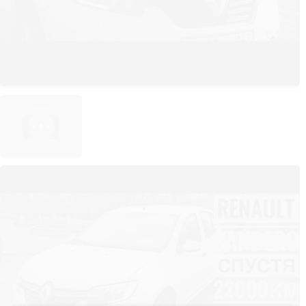
опишут внешний вид Сандеро. Пороги и бамперы стали более
рельефными, спереди фирменная решетка радиатора с
хромированной накладкой, двойные оптические фары и дневные
огни приобрели С-образную форму, это делает вид более
агрессивным. Задняя часть оснащена фонарями и дверью
багажника.
Дизайн интерьера
Отделка салона отличается своей практичностью: есть много мест,
куда можно сложить вещи. Объем багажника достигает 320
литров, но его можно сделать больше, если сложить задние
сиденья. Багажное отделение, как и ящик для перчаток, имеет
подсветку. Внутри Renault New Sandero будет удобно находиться
как водителю, так и пассажирам.
Комфорт и безопасность
Защиту пассажиров Нового Сандеро от неприятностей на дорогах
обеспечивают ремни безопасности, оснащенные трехточечными
натяжителями, подушки безопасности. Если вы не пристегнули
ремень, то услышите звуковое напоминание. Также звуковые
сигналы работают при приближении к препятствию.