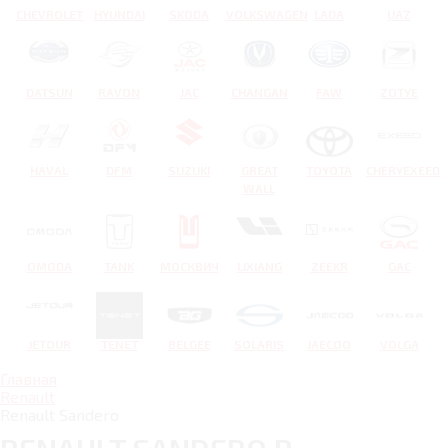
CHEVROLET
HYUNDAI
SKODA
VOLKSWAGEN
LADA
UAZ
DATSUN
RAVON
JAC
CHANGAN
FAW
ZOTYE
HAVAL
DFM
SUZUKI
GREAT
TOYOTA
CHERYEXEED
WALL
OMODA
TANK
МОСКВИЧ
LIXIANG
ZEEKR
GAC
JETOUR
TENET
BELGEE
SOLARIS
JAECOO
VOLGA
Главная
Renault
Renault Sandero