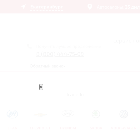
Екатеринбург
Автосалоны:
35 ди
– сервис п
Получить лучшее предложение
8 (800) 444-75-09
Обратный звонок
×
Trade In
LIFAN
CHEVROLET
HYUNDAI
SKODA
VOLKSWAGEN