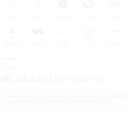
RAVON
JAC
CHANGAN
FAW
ZOTYE
МОСКВИЧ
LIXIANG
ZEEKR
GAC
JETOUR
Главная
JAC
JAC JS6
JAC JS6 В
ЕКАТЕРИНБУРГЕ
Новый JAC JS6 2026 года по цене от 1584000 до 2699000
Славия, Автоцентр Уникум, Автомир Renault и др.