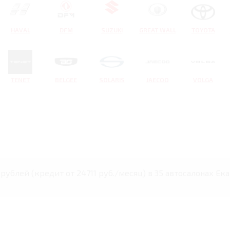
HAVAL
DFM
SUZUKI
GREAT WALL
TOYOTA
TENET
BELGEE
SOLARIS
JAECOO
VOLGA
 рублей (кредит от 24711 руб./месяц) в 35 автосалонах Е