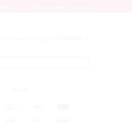
леров
Обратная связь
Контакты
оиска самых выгодных предложений
Кредит
LADA
UAZ
DATSUN