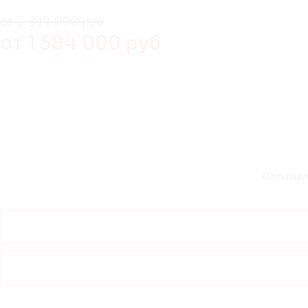
от 2 399 000 руб
от
1 584 000
руб
Оптимал