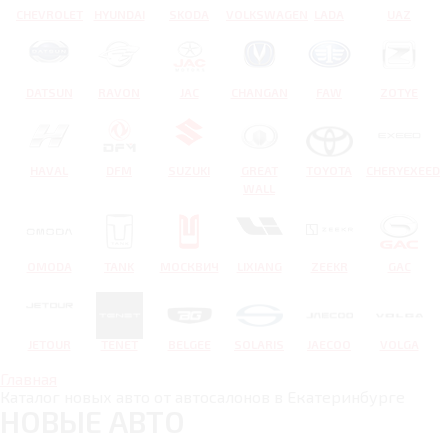
CHEVROLET
HYUNDAI
SKODA
VOLKSWAGEN
LADA
UAZ
DATSUN
RAVON
JAC
CHANGAN
FAW
ZOTYE
HAVAL
DFM
SUZUKI
GREAT
TOYOTA
CHERYEXEED
WALL
OMODA
TANK
МОСКВИЧ
LIXIANG
ZEEKR
GAC
JETOUR
TENET
BELGEE
SOLARIS
JAECOO
VOLGA
Главная
Каталог новых авто от автосалонов в Екатеринбурге
НОВЫЕ АВТО