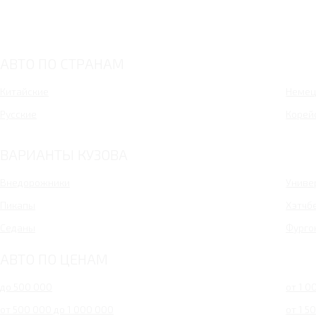
Largus CNG
Granta Drive Active
Largus Фургон CNG
Новый Largus 5 мест
АВТО ПО СТРАНАМ
Largus Cross CNG
4x4 Urban 5 дв.
Китайские
Немец
Русские
Корей
ВАРИАНТЫ КУЗОВА
Внедорожники
Униве
Пикапы
Хэтчб
Седаны
Фурго
АВТО ПО ЦЕНАМ
до 500 000
от 1 0
от 500 000 до 1 000 000
от 1 5