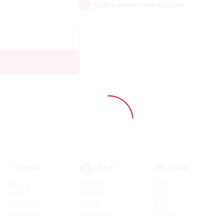
Программа ликвидации
CHERY
GEELY
LIFAN
Tiggo 4
Monjaro
X50
Tiggo 7
Preface
X60
Tiggo 7 PRO
Cityray
X70
Tiggo 4 Pro
Okavango
MyWay