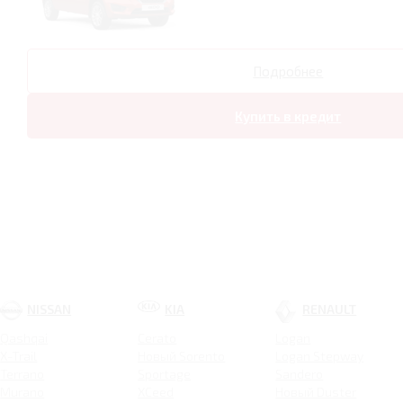
Подробнее
Купить в кредит
NISSAN
KIA
RENAULT
Qashqai
Cerato
Logan
X-Trail
Новый Sorento
Logan Stepway
Terrano
Sportage
Sandero
Murano
XCeed
Новый Duster