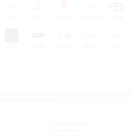
HAVAL
DFM
SUZUKI
GREAT WALL
TOYOTA
TENET
BELGEE
SOLARIS
JAECOO
VOLGA
ит от 3220 рублей в месяц. Самые выгодные предложения 
я, Автомир Renault и др.
от
206 400
руб
от 531 000 руб