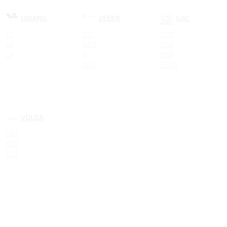
LIXIANG
ZEEKR
GAC
L7
001
GN8
L8
009
GS5
L9
X
GS8
007
GS8 II
VOLGA
C50
K40
K50