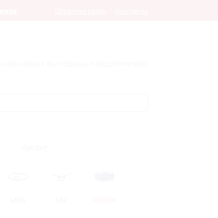
леров
Обратная связь
Контакты
оиска самых выгодных предложений
Кредит
LADA
UAZ
DATSUN