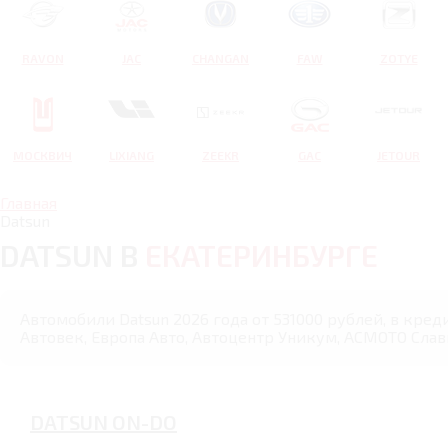
RAVON
JAC
CHANGAN
FAW
ZOTYE
МОСКВИЧ
LIXIANG
ZEEKR
GAC
JETOUR
Главная
Datsun
DATSUN В
ЕКАТЕРИНБУРГЕ
Автомобили Datsun 2026 года от 531000 рублей, в кред
Автовек, Европа Авто, Автоцентр Уникум, АСМОТО Слави
DATSUN ON-DO