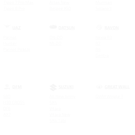
Tiggo 7 Pro Max
Atlas New
Murman
Tiggo 8 Pro
Belgee X50
Solano II
ARRIZO 8
Emgrand New
Smily
Tiggo 8 Pro MAX NEW
COOLRAY NEW
Tiggo 4 NEW
Tugella New
UAZ
DATSUN
RAVON
Tiggo 4 Pro 18 YEARS EDITION
Atlas
Patriot
ON-DO
Nexia R3
Tiggo 7 Pro MAX NEW
Tugella
Hunter
MI-DO
R2
Tiggo 7L
Emgrand GT
Patriot PickUp
R4
Tiggo 9
Emgrand 7
Gentra
Tiggo 8
Atlas Pro
Tiggo 3
GS
Tiggo 5
Emgrand X7
Coolray
DFM
SUZUKI
GREAT WALL
580
All New Jimny
GWM Wingle 7
H30 CROSS
SX4
DF6
Vitara
AX7
Vitara New
SX4 Tabi