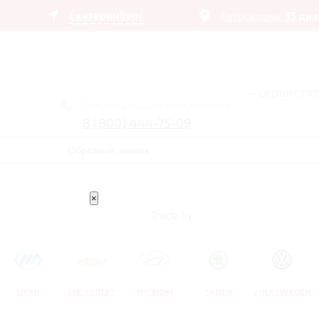
Екатеринбург
Автосалоны:
35 ди
– сервис п
Получить лучшее предложение
8 (800) 444-75-09
Обратный звонок
×
Trade In
LIFAN
CHEVROLET
HYUNDAI
SKODA
VOLKSWAGEN