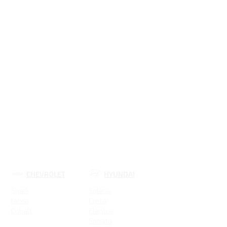
CHEVROLET
HYUNDAI
Spark
Solaris
Nexia
Creta
Cobalt
Elantra
Sonata