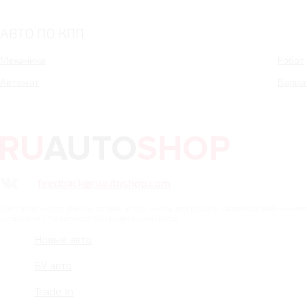
АВТО ПО КПП
Механика
Робот
Автомат
Вариа
feedback@ruautoshop.com
Сайт использует файлы cookie, в том числе для работы сервисов веб-анал
установлен Политикой конфиденциальности.
Новые авто
БУ авто
Trade In