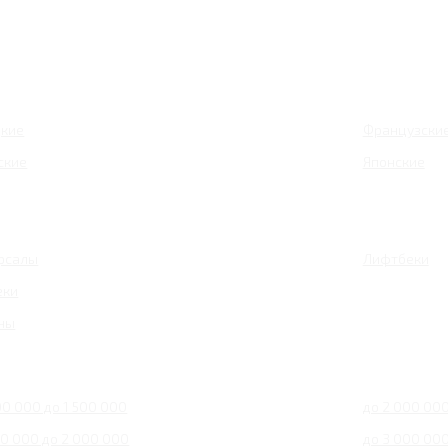
кие
Французски
ские
Японские
рсалы
Лифтбеки
еки
ны
00 000 до 1 500 000
до 2 000 00
00 000 до 2 000 000
до 3 000 00